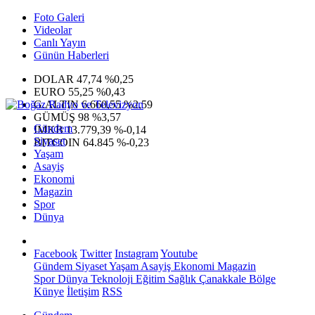
Foto Galeri
Videolar
Canlı Yayın
Günün Haberleri
DOLAR
47,74
%0,25
EURO
55,25
%0,43
G.ALTIN
6.660,55
%2,59
GÜMÜŞ
98
%3,57
Gündem
IMKB
13.779,39
%-0,14
Siyaset
BITCOIN
64.845
%-0,23
Yaşam
Asayiş
Ekonomi
Magazin
Spor
Dünya
Facebook
Twitter
Instagram
Youtube
Gündem
Siyaset
Yaşam
Asayiş
Ekonomi
Magazin
Spor
Dünya
Teknoloji
Eğitim
Sağlık
Çanakkale Bölge
Künye
İletişim
RSS