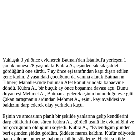
Yaklaşık 3 yıl önce evlenerek Batman'dan İstanbul'a yerleşen 1
çocuk annesi 28 yaşındaki Kübra A., eşinden sık sık şiddet
gördüğünü öne sürdü. 7 ay önce eşi tarafından kapı dışarı edilen
genç kadın, 2 yaşındaki çocuğunu da yanına alarak Batman'ın
Tilmerç Mahallesi'nde bulunan Afet konutlarındaki babaevine
döndü. Kübra A., bir buçuk ay önce boşanma davası açtı. Bunu
duyan eşi Mehmet A., Batman'a gelerek eşinin bulunduğu eve gitti.
Çıkan tartışmanın ardından Mehmet A., eşini, kayınvalidesi ve
baldızını darp ederek olay yerinden kaçtı.
Eşinin ve amcasının planlı bir şekilde yanlarına gelip kendilerini
darp ettiklerini öne süren Kübra A., görücü usulü ile evlendiğini ve
bir çocuğunun olduğunu söyledi. Kübra A., “Evlendiğim günden
beri eşimden şiddet gördüm. Şiddete maruz kaldım. Küfür ediyordu
bana, aileme, anneme, babama, bütün sülaleme. Hiçbir şekilde