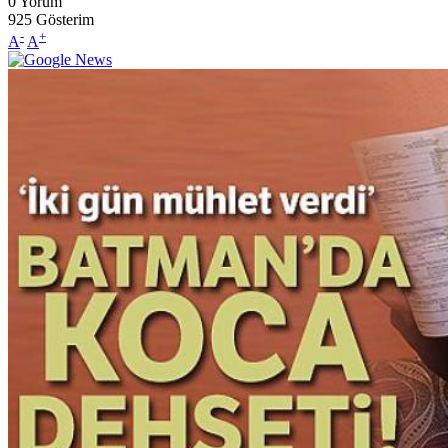
0
Yorum
925
Gösterim
-
+
A
A