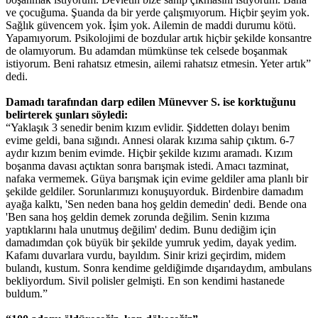
ve çocuğuma. Şuanda da bir yerde çalışmıyorum. Hiçbir şeyim yok.
Sağlık güvencem yok. İşim yok. Ailemin de maddi durumu kötü.
Yapamıyorum. Psikolojimi de bozdular artık hiçbir şekilde konsantre
de olamıyorum. Bu adamdan mümkünse tek celsede boşanmak
istiyorum. Beni rahatsız etmesin, ailemi rahatsız etmesin. Yeter artık”
dedi.
Damadı tarafından darp edilen Münevver S. ise korktuğunu
belirterek şunları söyledi:
“Yaklaşık 3 senedir benim kızım evlidir. Şiddetten dolayı benim
evime geldi, bana sığındı. Annesi olarak kızıma sahip çıktım. 6-7
aydır kızım benim evimde. Hiçbir şekilde kızımı aramadı. Kızım
boşanma davası açtıktan sonra barışmak istedi. Amacı tazminat,
nafaka vermemek. Güya barışmak için evime geldiler ama planlı bir
şekilde geldiler. Sorunlarımızı konuşuyorduk. Birdenbire damadım
ayağa kalktı, 'Sen neden bana hoş geldin demedin' dedi. Bende ona
'Ben sana hoş geldin demek zorunda değilim. Senin kızıma
yaptıklarını hala unutmuş değilim' dedim. Bunu dediğim için
damadımdan çok büyük bir şekilde yumruk yedim, dayak yedim.
Kafamı duvarlara vurdu, bayıldım. Sinir krizi geçirdim, midem
bulandı, kustum. Sonra kendime geldiğimde dışarıdaydım, ambulans
bekliyordum. Sivil polisler gelmişti. En son kendimi hastanede
buldum.”