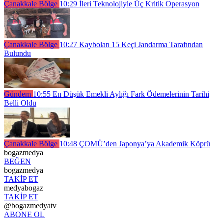
Çanakkale Bölge
10:29
İleri Teknolojiyle Üç Kritik Operasyon
Çanakkale Bölge
10:27
Kaybolan 15 Keçi Jandarma Tarafından
Bulundu
Gündem
10:55
En Düşük Emekli Aylığı Fark Ödemelerinin Tarihi
Belli Oldu
Çanakkale Bölge
10:48
ÇOMÜ’den Japonya’ya Akademik Köprü
bogazmedya
BEĞEN
bogazmedya
TAKİP ET
medyabogaz
TAKİP ET
@bogazmedyatv
ABONE OL