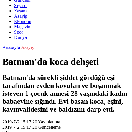
Gündem
Siyaset
Yaşam
Asayiş
Ekonomi
Magazin
Spor
Dünya
Anasayfa
Asayiş
Batman'da koca dehşeti
Batman'da sürekli şiddet gördüğü eşi
tarafından evden kovulan ve boşanmak
isteyen 1 çocuk annesi 28 yaşındaki kadın
babaevine sığındı. Evi basan koca, eşini,
kayınvalidesini ve baldızını darp etti.
2019-7-2 15:17:20
Yayınlanma
2019-7-2 15:17:20
Güncelleme