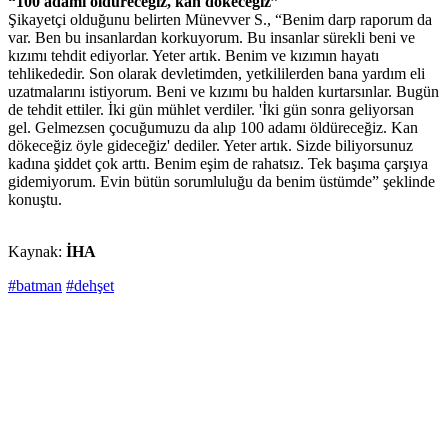
“100 adamı öldüreceğiz, kan dökeceğiz”
Şikayetçi olduğunu belirten Münevver S., “Benim darp raporum da
var. Ben bu insanlardan korkuyorum. Bu insanlar sürekli beni ve
kızımı tehdit ediyorlar. Yeter artık. Benim ve kızımın hayatı
tehlikededir. Son olarak devletimden, yetkililerden bana yardım eli
uzatmalarını istiyorum. Beni ve kızımı bu halden kurtarsınlar. Bugün
de tehdit ettiler. İki gün mühlet verdiler. 'İki gün sonra geliyorsan
gel. Gelmezsen çocuğumuzu da alıp 100 adamı öldüreceğiz. Kan
dökeceğiz öyle gideceğiz' dediler. Yeter artık. Sizde biliyorsunuz
kadına şiddet çok arttı. Benim eşim de rahatsız. Tek başıma çarşıya
gidemiyorum. Evin bütün sorumluluğu da benim üstümde” şeklinde
konuştu.
Kaynak:
İHA
#batman
#dehşet