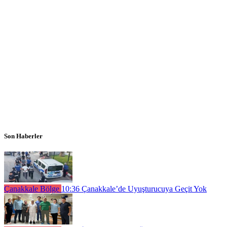
Son Haberler
Çanakkale Bölge
10:36
Çanakkale’de Uyuşturucuya Geçit Yok