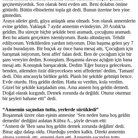
geçinemiyorduk. Son olarak beni evden attı. Beni dolabın önüne
götürdü. Bütün elbiselerini topla git dedi. Bunun üzerine ben yine
gitmedim.
Araya aileler girdi, güya anlaştık ama olmadı. Son olarak annemlerin
evine geldim. Yaklaşık 7 aydır annemin evindeyim. 20 Aralık'ta
geldim. Bu süreçte hiçbir şekilde beni aramadı, çocuğunu aramadı.
Ben bu adamı gerçekten istemiyorum. Baskı altındayım. Tehdit
ediliyorum. Yetkililerden yardım istiyorum. Dün başıma gelen şey 7
aydır buradayım. Bir buçuk ay önce bana mesaj attı, 'Çocuğum için
barışmak istiyorum, beni affet' falan dedi. Ben de çocuğum için bir
şans vereyim dedim. Konuştum. Boşanma davası açtığım için bana
mesaj attı. Konuştuk barışacaktık. Dedim 'Eğer buraya geleceksen,
benden, ailemden özür dileyeceksen seni affederim' dedim, 'Tamam'
dedi. Dün amcasıyla birlikte geldi. Planlı bir şekilde gelmişti bence.
Evde oturdu. Hoş geldin dedim. Hatta su verdim, kola verdim.
Güzel bir şekilde karşıladım onu. Ama annem hoş geldin demedi.
Doğal olarak kızgındı. Demek zorunda da değildi. Oturur oturmaz
bir şeyleri bahane etti” dedi.
“Annemin saçından tuttu, yerlerde sürükledi”
Boşanmak üzere olan eşinin annesine ‘Sen neden bana hoş geldin
demedin' dediğini anlatan Kübra A., şöyle devam etti:
“Annem de 'Ben sana hoş geldin demek zorunda değilim' dedi.
Biraz ağız dalaşı oldu. Oturduğu yerden kalktı. Direkt annemin
alnına yumruk attı, annemi darp etti. Annemin saçından tuttu