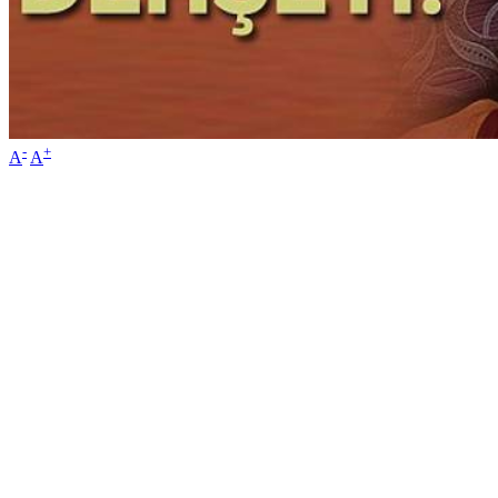
-
+
A
A