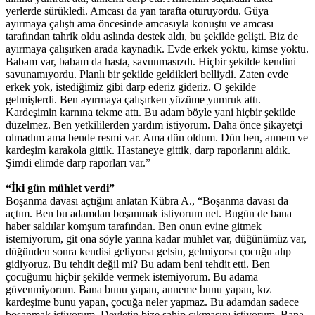
yerlerde sürükledi. Amcası da yan tarafta oturuyordu. Güya
ayırmaya çalıştı ama öncesinde amcasıyla konuştu ve amcası
tarafından tahrik oldu aslında destek aldı, bu şekilde gelişti. Biz de
ayırmaya çalışırken arada kaynadık. Evde erkek yoktu, kimse yoktu.
Babam var, babam da hasta, savunmasızdı. Hiçbir şekilde kendini
savunamıyordu. Planlı bir şekilde geldikleri belliydi. Zaten evde
erkek yok, istediğimiz gibi darp ederiz gideriz. O şekilde
gelmişlerdi. Ben ayırmaya çalışırken yüzüme yumruk attı.
Kardeşimin karnına tekme attı. Bu adam böyle yani hiçbir şekilde
düzelmez. Ben yetkililerden yardım istiyorum. Daha önce şikayetçi
olmadım ama bende resmi var. Ama dün oldum. Dün ben, annem ve
kardeşim karakola gittik. Hastaneye gittik, darp raporlarını aldık.
Şimdi elimde darp raporları var.”
“İki gün mühlet verdi”
Boşanma davası açtığını anlatan Kübra A., “Boşanma davası da
açtım. Ben bu adamdan boşanmak istiyorum net. Bugün de bana
haber saldılar komşum tarafından. Ben onun evine gitmek
istemiyorum, git ona söyle yarına kadar mühlet var, düğünümüz var,
düğünden sonra kendisi geliyorsa gelsin, gelmiyorsa çocuğu alıp
gidiyoruz. Bu tehdit değil mi? Bu adam beni tehdit etti. Ben
çocuğumu hiçbir şekilde vermek istemiyorum. Bu adama
güvenmiyorum. Bana bunu yapan, anneme bunu yapan, kız
kardeşime bunu yapan, çocuğa neler yapmaz. Bu adamdan sadece
boşanmak istiyorum. Devletin bize sahip çıkmasını istiyorum. Bana