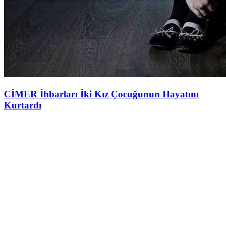
CİMER İhbarları İki Kız Çocuğunun Hayatını
Kurtardı