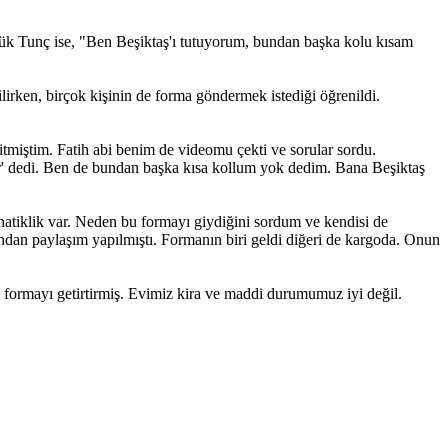
çük Tunç ise, "Ben Beşiktaş'ı tutuyorum, bundan başka kolu kısam
irken, birçok kişinin de forma göndermek istediği öğrenildi.
miştim. Fatih abi benim de videomu çekti ve sorular sordu.
r' dedi. Ben de bundan başka kısa kollum yok dedim. Bana Beşiktaş
natiklik var. Neden bu formayı giydiğini sordum ve kendisi de
ından paylaşım yapılmıştı. Formanın biri geldi diğeri de kargoda. Onun
 formayı getirtirmiş. Evimiz kira ve maddi durumumuz iyi değil.