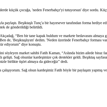
tülerde küçük çocuğa, 'neden Fenerbahçe'yi tutuyorsun' diye sordu. Kü
paylaştı. Beşiktaşlı Tunç'a bir hayırsever tarafından forma hediye edil
ek de gönderildiği belirtildi.
Akçadağ, “Ben bir tane kapak buldum ve markete bedavasını almaya git
Ben de, 'Beşiktaşlıyım' dedim. 'Neden üzerinde Fenerbahçe forması va
kkür ediyorum” diye konuştu.
ğini söyleyen market sahibi Fatih Kaman, “Aslında bizim ailede biraz fa
 gelişti. Sağ olsunlar kardeşimize çok destekler geldi. Beşiktaş sayfas
zle birlikte tişört almaya da gideceğiz” dedi.
 çalışıyorum. Sağ olsun kardeşimiz Fatih böyle bir paylaşım yapmış ve