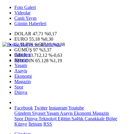
Foto Galeri
Videolar
Canlı Yayın
Günün Haberleri
DOLAR
47,71
%0,17
EURO
55,18
%0,30
G.ALTIN
6.647,15
%2,38
GÜMÜŞ
97
%3,37
Gündem
IMKB
13.712,12
%-0,63
Siyaset
BITCOIN
65.128
%1,19
Yaşam
Asayiş
Ekonomi
Magazin
Spor
Dünya
Facebook
Twitter
Instagram
Youtube
Gündem
Siyaset
Yaşam
Asayiş
Ekonomi
Magazin
Spor
Dünya
Teknoloji
Eğitim
Sağlık
Çanakkale Bölge
Künye
İletişim
RSS