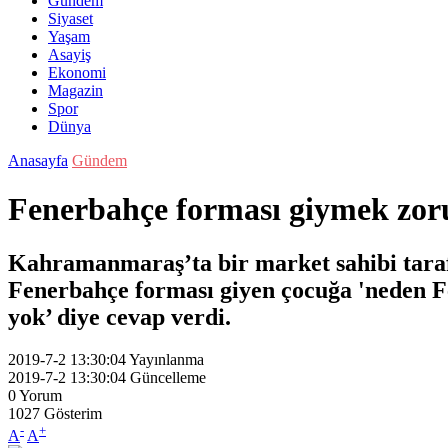
Gündem
Siyaset
Yaşam
Asayiş
Ekonomi
Magazin
Spor
Dünya
Anasayfa
Gündem
Fenerbahçe forması giymek zoru
Kahramanmaraş’ta bir market sahibi taraf
Fenerbahçe forması giyen çocuğa 'neden Fe
yok’ diye cevap verdi.
2019-7-2 13:30:04
Yayınlanma
2019-7-2 13:30:04
Güncelleme
0
Yorum
1027
Gösterim
-
+
A
A