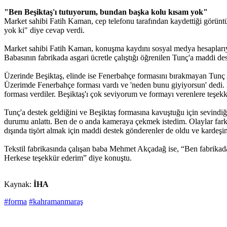
"Ben Beşiktaş'ı tutuyorum, bundan başka kolu kısam yok"
Market sahibi Fatih Kaman, cep telefonu tarafından kaydettiği görün
yok ki" diye cevap verdi.
Market sahibi Fatih Kaman, konuşma kaydını sosyal medya hesaplarıyla 
Babasının fabrikada asgari ücretle çalıştığı öğrenilen Tunç'a maddi dest
Üzerinde Beşiktaş, elinde ise Fenerbahçe formasını bırakmayan Tunç 
Üzerimde Fenerbahçe forması vardı ve 'neden bunu giyiyorsun' dedi. 
forması verdiler. Beşiktaş'ı çok seviyorum ve formayı verenlere teşe
Tunç'a destek geldiğini ve Beşiktaş formasına kavuştuğu için sevindi
durumu anlattı. Ben de o anda kameraya çekmek istedim. Olaylar farklı
dışında tişört almak için maddi destek gönderenler de oldu ve kardeşimi
Tekstil fabrikasında çalışan baba Mehmet Akçadağ ise, “Ben fabrikada
Herkese teşekkür ederim” diye konuştu.
Kaynak:
İHA
#forma
#kahramanmaraş