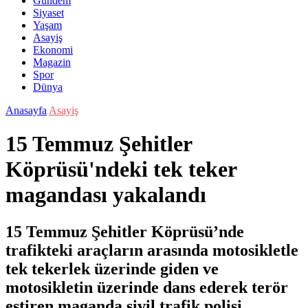
Gündem
Siyaset
Yaşam
Asayiş
Ekonomi
Magazin
Spor
Dünya
Anasayfa
Asayiş
15 Temmuz Şehitler
Köprüsü'ndeki tek teker
magandası yakalandı
15 Temmuz Şehitler Köprüsü’nde
trafikteki araçların arasında motosikletle
tek tekerlek üzerinde giden ve
motosikletin üzerinde dans ederek terör
estiren maganda sivil trafik polisi