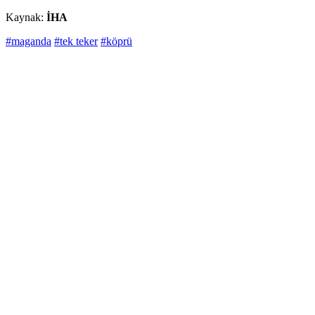
Kaynak:
İHA
#maganda
#tek teker
#köprü