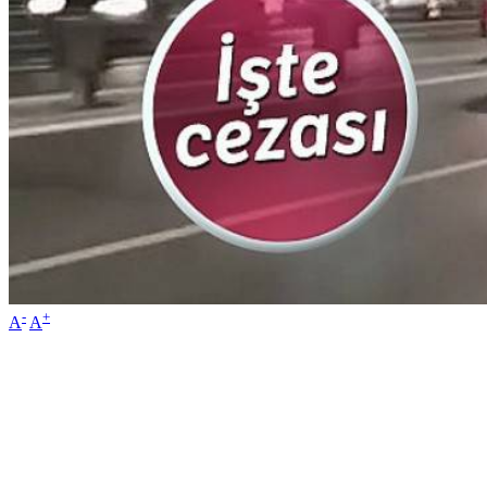
-
+
A
A