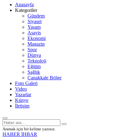
Anasayfa
Kategoriler
Gündem
Siyaset
Yaşam
Asayiş
Ekonomi
Magazin
Spor
Dünya
Teknoloji
Eğitim
Sağlık
Çanakkale Bölge
Foto Galeri
Video
Yazarlar
Künye
İletişim
Aramak için bir kelime yazınız.
HABER İHBAR