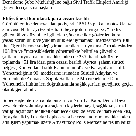
Denetleme Şube Müdürlüğüne bağlı Sivil Trafik Ekipleri Amirliği
görevlileri çalışma başlattı.
Ehliyetine el konularak para cezası kesildi
Görüntüleri incelemeye alan polis, 34 EP 5133 plakalı motosiklet ve
sürücüsü Nuh T.'yi tespit etti. Şubeye götürülen şahsa, “Trafik
güvenliği ve düzeni ile ilgili olan yönetmelikte gösterilen kural,
yasak zorunluluk ve yükümlülüklere uymamak” maddesinden 108
lira, “Şerit izleme ve değiştirme kurallarına uymamak” maddesinden
108 lira ve "motosikletlerin yönetmelikte belirtilen güvenlik
şartlarına uymamaları" maddesinden de 235 lira olmak üzere
toplamda 451 lira idari para cezası kesildi. Ayrıca, şahsın sürücü
belgesi, Karayolları Trafik Kanununun 45. ve Karayolları Trafik
Yönetmeliğinin 90. maddesine istinaden Sürücü Adayları ve
Sürücülerde Aranacak Sağlık Şartları ile Muayenelerine Dair
Yönetmelik hükümleri doğrultusunda sağlık şartları gereğince geçici
olarak geri alındı.
Şubede işlemleri tamamlanan sürücü Nuh T. "Kara, Deniz Hava
veya demir yolu ulaşım araçlarını kişilerin hayat, sağlık veya mal
varlığı açısından tehlikeli olabilecek şekilde sevk ve idare eden kişi,
üç aydan iki yıla kadar hapis cezası ile cezalandırılır" maddesinden
adli işlem yapılmak üzere Arnavutköy Polis Merkezine teslim edildi.