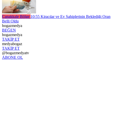
Çanakkale Bölge
10:55
Kiracılar ve Ev Sahiplerinin Beklediği Oran
Belli Oldu
bogazmedya
BEĞEN
bogazmedya
TAKİP ET
medyabogaz
TAKİP ET
@bogazmedyatv
ABONE OL