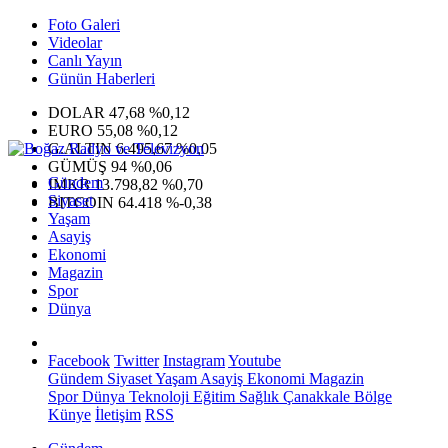
Foto Galeri
Videolar
Canlı Yayın
Günün Haberleri
DOLAR
47,68
%0,12
EURO
55,08
%0,12
G.ALTIN
6.495,67
%0,05
GÜMÜŞ
94
%0,06
Gündem
IMKB
13.798,82
%0,70
Siyaset
BITCOIN
64.418
%-0,38
Yaşam
Asayiş
Ekonomi
Magazin
Spor
Dünya
Facebook
Twitter
Instagram
Youtube
Gündem
Siyaset
Yaşam
Asayiş
Ekonomi
Magazin
Spor
Dünya
Teknoloji
Eğitim
Sağlık
Çanakkale Bölge
Künye
İletişim
RSS