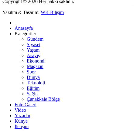
Copyright © 2026 Her hakkı saklıdır.
Yazılım & Tasarım:
WK Bilişim
Anasayfa
Kategoriler
Gündem
Siyaset
Yaşam
Asayiş
Ekonomi
Magazin
Spor
Dünya
Teknoloji
Eğitim
Sağlık
Çanakkale Bölge
Foto Galeri
Video
Yazarlar
Künye
İletişim