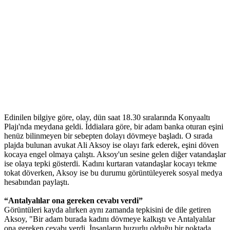
Edinilen bilgiye göre, olay, dün saat 18.30 sıralarında Konyaaltı
Plajı'nda meydana geldi. İddialara göre, bir adam banka oturan eşini
henüz bilinmeyen bir sebepten dolayı dövmeye başladı. O sırada
plajda bulunan avukat Ali Aksoy ise olayı fark ederek, eşini döven
kocaya engel olmaya çalıştı. Aksoy'un sesine gelen diğer vatandaşlar
ise olaya tepki gösterdi. Kadını kurtaran vatandaşlar kocayı tekme
tokat döverken, Aksoy ise bu durumu görüntüleyerek sosyal medya
hesabından paylaştı.
“Antalyalılar ona gereken cevabı verdi”
Görüntüleri kayda alırken aynı zamanda tepkisini de dile getiren
Aksoy, "Bir adam burada kadını dövmeye kalkıştı ve Antalyalılar
ona gereken cevabı verdi. İnsanların huzurlu olduğu bir noktada