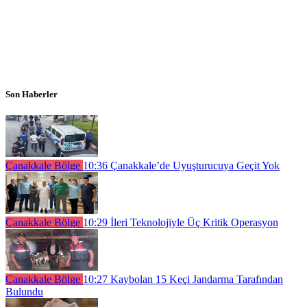
Son Haberler
Çanakkale Bölge
10:36
Çanakkale’de Uyuşturucuya Geçit Yok
Çanakkale Bölge
10:29
İleri Teknolojiyle Üç Kritik Operasyon
Çanakkale Bölge
10:27
Kaybolan 15 Keçi Jandarma Tarafından
Bulundu