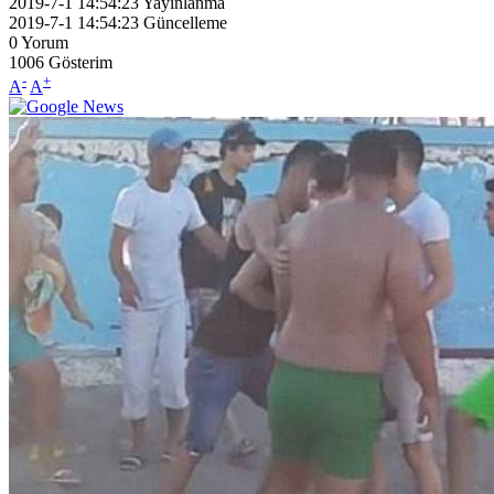
2019-7-1 14:54:23
Yayınlanma
2019-7-1 14:54:23
Güncelleme
0
Yorum
1006
Gösterim
-
+
A
A