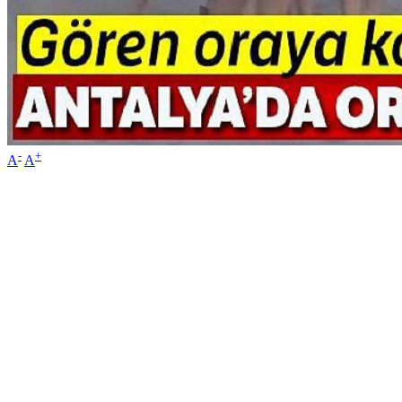
-
+
A
A