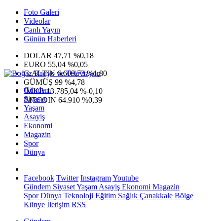
Foto Galeri
Videolar
Canlı Yayın
Günün Haberleri
DOLAR
47,71
%0,18
EURO
55,04
%0,05
G.ALTIN
6.609,73
%1,80
GÜMÜŞ
99
%4,78
Gündem
IMKB
13.785,04
%-0,10
Siyaset
BITCOIN
64.910
%0,39
Yaşam
Asayiş
Ekonomi
Magazin
Spor
Dünya
Facebook
Twitter
Instagram
Youtube
Gündem
Siyaset
Yaşam
Asayiş
Ekonomi
Magazin
Spor
Dünya
Teknoloji
Eğitim
Sağlık
Çanakkale Bölge
Künye
İletişim
RSS