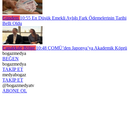
Gündem
10:55
En Düşük Emekli Aylığı Fark Ödemelerinin Tarihi
Belli Oldu
Çanakkale Bölge
10:48
ÇOMÜ’den Japonya’ya Akademik Köprü
bogazmedya
BEĞEN
bogazmedya
TAKİP ET
medyabogaz
TAKİP ET
@bogazmedyatv
ABONE OL