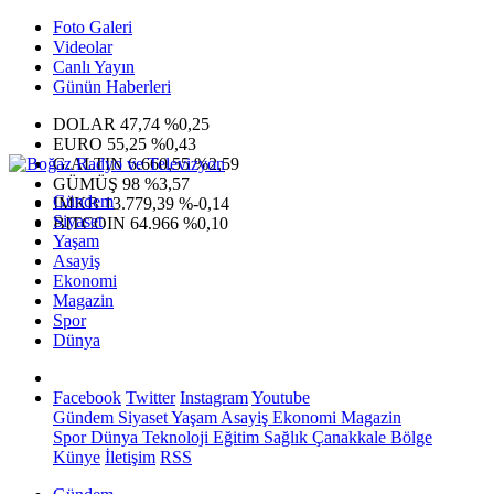
Foto Galeri
Videolar
Canlı Yayın
Günün Haberleri
DOLAR
47,74
%0,25
EURO
55,25
%0,43
G.ALTIN
6.660,55
%2,59
GÜMÜŞ
98
%3,57
Gündem
IMKB
13.779,39
%-0,14
Siyaset
BITCOIN
64.966
%0,10
Yaşam
Asayiş
Ekonomi
Magazin
Spor
Dünya
Facebook
Twitter
Instagram
Youtube
Gündem
Siyaset
Yaşam
Asayiş
Ekonomi
Magazin
Spor
Dünya
Teknoloji
Eğitim
Sağlık
Çanakkale Bölge
Künye
İletişim
RSS