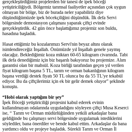
gerçekleştirdiğimiz projelerden bir tanesi de ipek böceği
yetiştiriciliğiydi. Bölgemiz tarımsal faaliyetler açısından çok uygun
olmayan bir bölge, biz de burada neler yapabiliriz diye
düşündüğümüzde ipek böcekçiliğini düşündük. İlk defa Servi
bölgesinde demostasyon çalışması yaparak çiftçi evinde
gerçekleştirdik. 42 gün önce başlattığımız projemiz son buldu,
hasadına başladık.
Hasat ettiğimiz bu kozalarımızı Servi'nin beyaz altını olarak
isimlendireceğiz İnşallah. Önümüzde yıl İnşallah genele yaymış
olacağız. Beklediğimiz koza miktarı 60-65 kilogram civarında. Tabi
ilk defa denediğimiz için biz başarılı bakıyoruz bu projemize. Alım
garantisi olan bir mahsül. Koza birliği tarafından geçen yıl verilen
fiyat kilogram başına 5 TL, tarım ve orman bakanlığının kilogram
başına verdiği destek fiyatı 50 TL olunca bu da 55 TL'ye tekabül
ediyor. Bu da çiftçilerimiz için ek bir gelir demek oluyor” şeklinde
konuştu.
“Hobi olarak yaptığım bir şey”
İpek Böceği yetiştiriciliği projesini kabul ederek evinin
kullanılmayan odalarında uyguladığını söyleyen çiftçi Musa Keserci
ise, “ Tarım ve Orman müdürlüğünden yetkili arkadaşlar bana
geldiğinde bu çalışmayı servi bölgesinde uygulamak istediklerini
söylediler, bana önerdiler ve bende kabul ettim. Arkadaşlar da bana
yardımcı oldu ve projeye başladık. Sürekli Tarım ve Orman İl