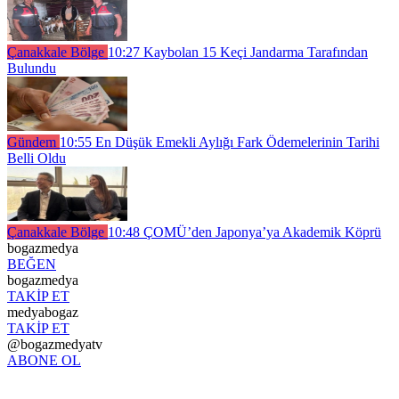
Çanakkale Bölge
10:27
Kaybolan 15 Keçi Jandarma Tarafından
Bulundu
Gündem
10:55
En Düşük Emekli Aylığı Fark Ödemelerinin Tarihi
Belli Oldu
Çanakkale Bölge
10:48
ÇOMÜ’den Japonya’ya Akademik Köprü
bogazmedya
BEĞEN
bogazmedya
TAKİP ET
medyabogaz
TAKİP ET
@bogazmedyatv
ABONE OL