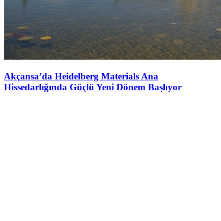
Akçansa’da Heidelberg Materials Ana
Hissedarlığında Güçlü Yeni Dönem Başlıyor