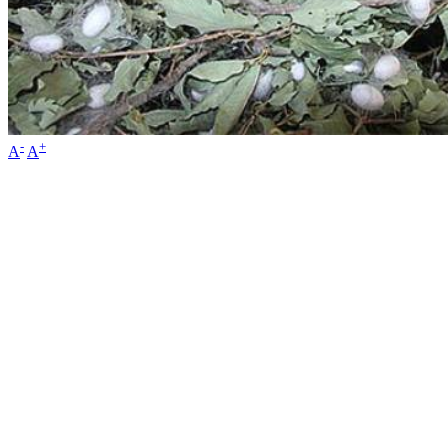
-
+
A
A