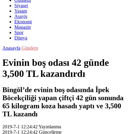
Gündem
Siyaset
Yaşam
Asayiş
Ekonomi
Magazin
Spor
Dünya
Anasayfa
Gündem
Evinin boş odası 42 günde
3,500 TL kazandırdı
Bingöl’de evinin boş odasında İpek
Böcekçiliği yapan çiftçi 42 gün sonunda
65 kilogram koza hasadı yaptı ve 3,500
TL kazandı
2019-7-1 12:24:42
Yayınlanma
2019-7-1 12:24:42
Güncelleme