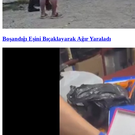
Boşandığı Eşini Bıçaklayarak Ağır Yaraladı