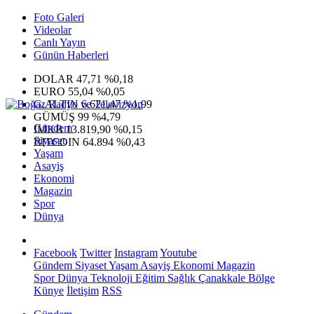
Foto Galeri
Videolar
Canlı Yayın
Günün Haberleri
DOLAR
47,71
%0,18
EURO
55,04
%0,05
G.ALTIN
6.621,47
%1,99
GÜMÜŞ
99
%4,79
Gündem
IMKB
13.819,90
%0,15
Siyaset
BITCOIN
64.894
%0,43
Yaşam
Asayiş
Ekonomi
Magazin
Spor
Dünya
Facebook
Twitter
Instagram
Youtube
Gündem
Siyaset
Yaşam
Asayiş
Ekonomi
Magazin
Spor
Dünya
Teknoloji
Eğitim
Sağlık
Çanakkale Bölge
Künye
İletişim
RSS