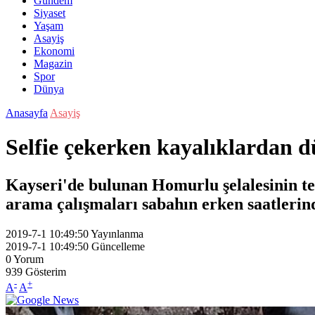
Gündem
Siyaset
Yaşam
Asayiş
Ekonomi
Magazin
Spor
Dünya
Anasayfa
Asayiş
Selfie çekerken kayalıklardan d
Kayseri'de bulunan Homurlu şelalesinin t
arama çalışmaları sabahın erken saatlerind
2019-7-1 10:49:50
Yayınlanma
2019-7-1 10:49:50
Güncelleme
0
Yorum
939
Gösterim
-
+
A
A