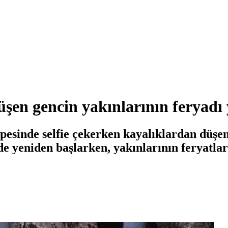
üşen gencin yakınlarının feryadı 
epesinde selfie çekerken kayalıklardan düş
e yeniden başlarken, yakınlarının feryatlar