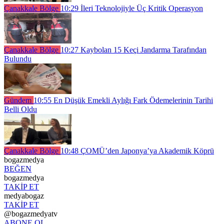
Çanakkale Bölge
10:29
İleri Teknolojiyle Üç Kritik Operasyon
Çanakkale Bölge
10:27
Kaybolan 15 Keçi Jandarma Tarafından
Bulundu
Gündem
10:55
En Düşük Emekli Aylığı Fark Ödemelerinin Tarihi
Belli Oldu
Çanakkale Bölge
10:48
ÇOMÜ’den Japonya’ya Akademik Köprü
bogazmedya
BEĞEN
bogazmedya
TAKİP ET
medyabogaz
TAKİP ET
@bogazmedyatv
ABONE OL