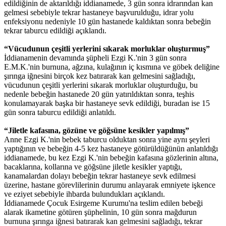
edildiğinin de aktarıldığı iddianamede, 3 gün sonra idrarından kan
gelmesi sebebiyle tekrar hastaneye başvurulduğu, idrar yolu
enfeksiyonu nedeniyle 10 gün hastanede kaldıktan sonra bebeğin
tekrar taburcu edildiği açıklandı.
“Vücudunun çeşitli yerlerini sıkarak morluklar oluşturmuş”
İddianamenin devamında şüpheli Ezgi K.'nin 3 gün sonra
E.M.K.'nin burnuna, ağzına, kulağının iç kısmına ve göbek deliğine
şırınga iğnesini birçok kez batırarak kan gelmesini sağladığı,
vücudunun çeşitli yerlerini sıkarak morluklar oluşturduğu, bu
nedenle bebeğin hastanede 20 gün yatırıldıktan sonra, teşhis
konulamayarak başka bir hastaneye sevk edildiği, buradan ise 15
gün sonra taburcu edildiği anlatıldı.
“Jiletle kafasına, gözüne ve göğsüne kesikler yapılmış”
Anne Ezgi K.'nin bebek taburcu olduktan sonra yine aynı şeyleri
yaptığının ve bebeğin 4-5 kez hastaneye götürüldüğünün anlatıldığı
iddianamede, bu kez Ezgi K.'nin bebeğin kafasına gözlerinin altına,
bacaklarına, kollarına ve göğsüne jiletle kesikler yaptığı,
kanamalardan dolayı bebeğin tekrar hastaneye sevk edilmesi
üzerine, hastane görevlilerinin durumu anlayarak emniyete işkence
ve eziyet sebebiyle ihbarda bulundukları açıklandı.
İddianamede Çocuk Esirgeme Kurumu'na teslim edilen bebeği
alarak ikametine götüren şüphelinin, 10 gün sonra mağdurun
burnuna şırınga iğnesi batırarak kan gelmesini sağladığı, tekrar