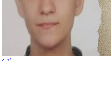
-
+
A
A