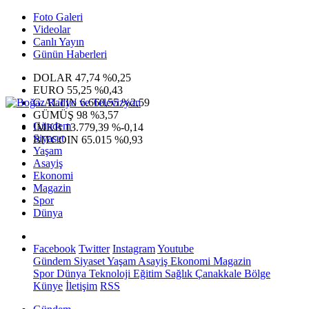
Foto Galeri
Videolar
Canlı Yayın
Günün Haberleri
DOLAR
47,74
%0,25
EURO
55,25
%0,43
G.ALTIN
6.660,55
%2,59
GÜMÜŞ
98
%3,57
Gündem
IMKB
13.779,39
%-0,14
Siyaset
BITCOIN
65.015
%0,93
Yaşam
Asayiş
Ekonomi
Magazin
Spor
Dünya
Facebook
Twitter
Instagram
Youtube
Gündem
Siyaset
Yaşam
Asayiş
Ekonomi
Magazin
Spor
Dünya
Teknoloji
Eğitim
Sağlık
Çanakkale Bölge
Künye
İletişim
RSS