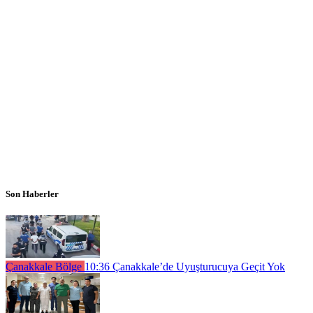
Son Haberler
Çanakkale Bölge
10:36
Çanakkale’de Uyuşturucuya Geçit Yok