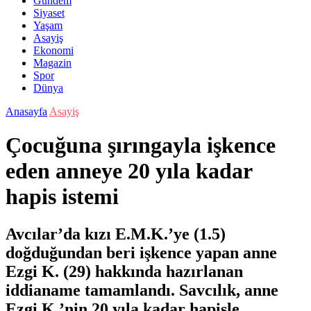
Gündem
Siyaset
Yaşam
Asayiş
Ekonomi
Magazin
Spor
Dünya
Anasayfa
Asayiş
Çocuğuna şırıngayla işkence
eden anneye 20 yıla kadar
hapis istemi
Avcılar’da kızı E.M.K.’ye (1.5)
doğduğundan beri işkence yapan anne
Ezgi K. (29) hakkında hazırlanan
iddianame tamamlandı. Savcılık, anne
Ezgi K.’nin 20 yıla kadar hapisle