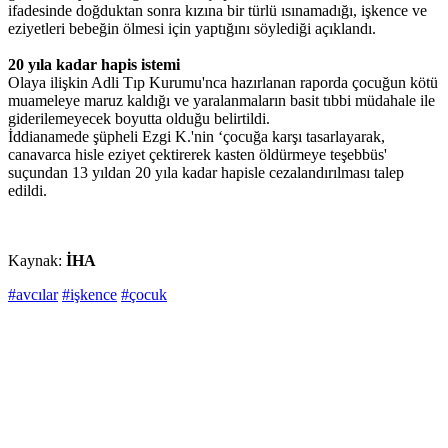
ifadesinde doğduktan sonra kızına bir türlü ısınamadığı, işkence ve
eziyetleri bebeğin ölmesi için yaptığını söylediği açıklandı.
20 yıla kadar hapis istemi
Olaya ilişkin Adli Tıp Kurumu'nca hazırlanan raporda çocuğun kötü
muameleye maruz kaldığı ve yaralanmaların basit tıbbi müdahale ile
giderilemeyecek boyutta olduğu belirtildi.
İddianamede şüpheli Ezgi K.'nin ‘çocuğa karşı tasarlayarak,
canavarca hisle eziyet çektirerek kasten öldürmeye teşebbüs'
suçundan 13 yıldan 20 yıla kadar hapisle cezalandırılması talep
edildi.
Kaynak:
İHA
#avcılar
#işkence
#çocuk