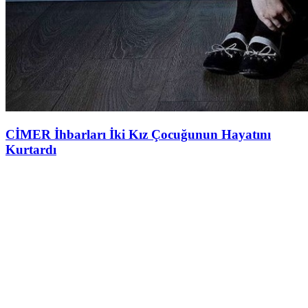
CİMER İhbarları İki Kız Çocuğunun Hayatını
Kurtardı