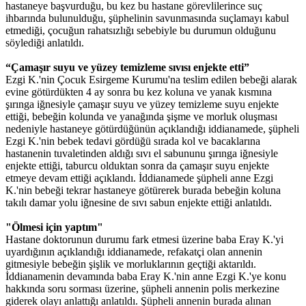
hastaneye başvurduğu, bu kez bu hastane görevlilerince suç
ihbarında bulunulduğu, şüphelinin savunmasında suçlamayı kabul
etmediği, çocuğun rahatsızlığı sebebiyle bu durumun olduğunu
söylediği anlatıldı.
“Çamaşır suyu ve yüzey temizleme sıvısı enjekte etti”
Ezgi K.'nin Çocuk Esirgeme Kurumu'na teslim edilen bebeği alarak
evine götürdükten 4 ay sonra bu kez koluna ve yanak kısmına
şırınga iğnesiyle çamaşır suyu ve yüzey temizleme suyu enjekte
ettiği, bebeğin kolunda ve yanağında şişme ve morluk oluşması
nedeniyle hastaneye götürdüğünün açıklandığı iddianamede, şüpheli
Ezgi K.'nin bebek tedavi gördüğü sırada kol ve bacaklarına
hastanenin tuvaletinden aldığı sıvı el sabununu şırınga iğnesiyle
enjekte ettiği, taburcu olduktan sonra da çamaşır suyu enjekte
etmeye devam ettiği açıklandı. İddianamede şüpheli anne Ezgi
K.'nin bebeği tekrar hastaneye götürerek burada bebeğin koluna
takılı damar yolu iğnesine de sıvı sabun enjekte ettiği anlatıldı.
"Ölmesi için yaptım"
Hastane doktorunun durumu fark etmesi üzerine baba Eray K.'yi
uyardığının açıklandığı iddianamede, refakatçi olan annenin
gitmesiyle bebeğin şişlik ve morluklarının geçtiği aktarıldı.
İddianamenin devamında baba Eray K.'nin anne Ezgi K.'ye konu
hakkında soru sorması üzerine, şüpheli annenin polis merkezine
giderek olayı anlattığı anlatıldı. Şüpheli annenin burada alınan