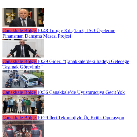
Çanakkale Bölge
10:48
Turgay Kılıç’tan ÇTSO Üyelerine
Finansman Danışma Masası Projesi
Çanakkale Bölge
10:29
Gider: “Çanakkale’deki İradeyi Geleceğe
Taşımak Görevimiz”
Çanakkale Bölge
10:36
Çanakkale’de Uyuşturucuya Geçit Yok
Çanakkale Bölge
10:29
İleri Teknolojiyle Üç Kritik Operasyon