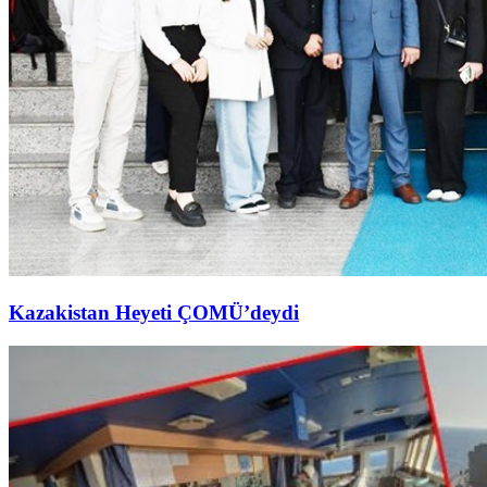
Kazakistan Heyeti ÇOMÜ’deydi