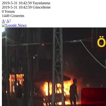
2019-5-31 10:42:59
Yayınlanma
2019-5-31 10:42:59
Güncelleme
0
Yorum
1449
Gösterim
-
+
A
A