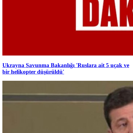
Ukrayna Savunma Bakanlığı 'Ruslara ait 5 uçak ve
bir helikopter düşürüldü'