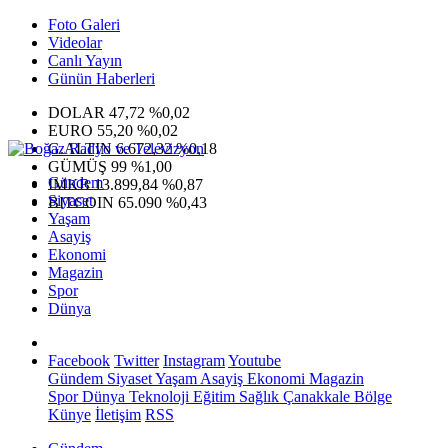
Foto Galeri
Videolar
Canlı Yayın
Günün Haberleri
DOLAR
47,72
%0,02
EURO
55,20
%0,02
G.ALTIN
6.672,32
%0,18
GÜMÜŞ
99
%1,00
Gündem
IMKB
13.899,84
%0,87
Siyaset
BITCOIN
65.090
%0,43
Yaşam
Asayiş
Ekonomi
Magazin
Spor
Dünya
Facebook
Twitter
Instagram
Youtube
Gündem
Siyaset
Yaşam
Asayiş
Ekonomi
Magazin
Spor
Dünya
Teknoloji
Eğitim
Sağlık
Çanakkale Bölge
Künye
İletişim
RSS