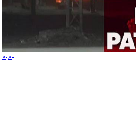
-
+
A
A