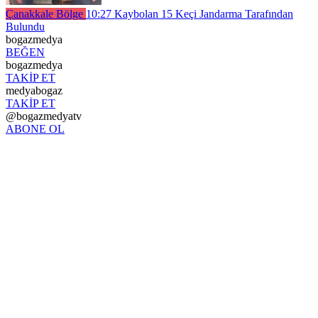
Çanakkale Bölge
10:27
Kaybolan 15 Keçi Jandarma Tarafından
Bulundu
bogazmedya
BEĞEN
bogazmedya
TAKİP ET
medyabogaz
TAKİP ET
@bogazmedyatv
ABONE OL