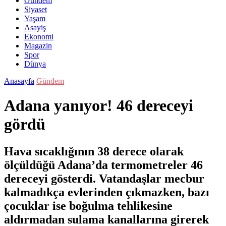
Gündem
Siyaset
Yaşam
Asayiş
Ekonomi
Magazin
Spor
Dünya
Anasayfa
Gündem
Adana yanıyor! 46 dereceyi
gördü
Hava sıcaklığının 38 derece olarak
ölçüldüğü Adana’da termometreler 46
dereceyi gösterdi. Vatandaşlar mecbur
kalmadıkça evlerinden çıkmazken, bazı
çocuklar ise boğulma tehlikesine
aldırmadan sulama kanallarına girerek