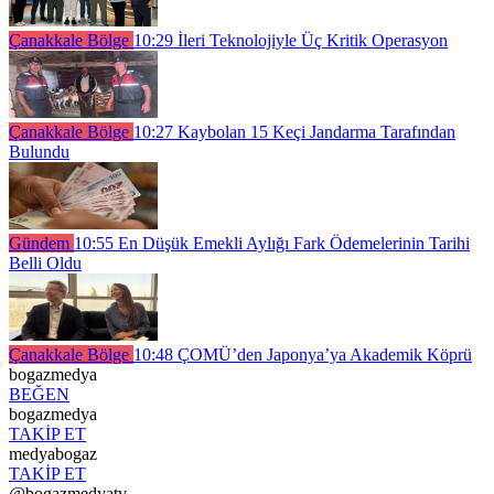
Çanakkale Bölge
10:29
İleri Teknolojiyle Üç Kritik Operasyon
Çanakkale Bölge
10:27
Kaybolan 15 Keçi Jandarma Tarafından
Bulundu
Gündem
10:55
En Düşük Emekli Aylığı Fark Ödemelerinin Tarihi
Belli Oldu
Çanakkale Bölge
10:48
ÇOMÜ’den Japonya’ya Akademik Köprü
bogazmedya
BEĞEN
bogazmedya
TAKİP ET
medyabogaz
TAKİP ET
@bogazmedyatv