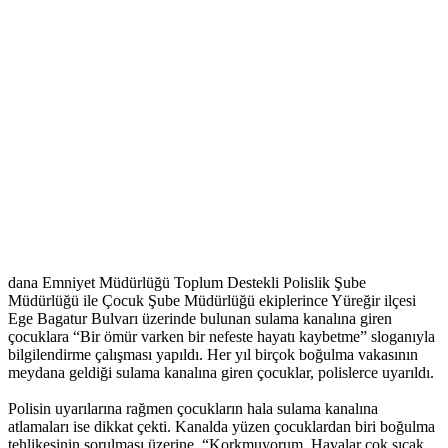
dana Emniyet Müdürlüğü Toplum Destekli Polislik Şube
Müdürlüğü ile Çocuk Şube Müdürlüğü ekiplerince Yüreğir ilçesi
Ege Bagatur Bulvarı üzerinde bulunan sulama kanalına giren
çocuklara “Bir ömür varken bir nefeste hayatı kaybetme” sloganıyla
bilgilendirme çalışması yapıldı. Her yıl birçok boğulma vakasının
meydana geldiği sulama kanalına giren çocuklar, polislerce uyarıldı.
Polisin uyarılarına rağmen çocukların hala sulama kanalına
atlamaları ise dikkat çekti. Kanalda yüzen çocuklardan biri boğulma
tehlikesinin sorulması üzerine, “Korkmuyorum. Havalar çok sıcak.