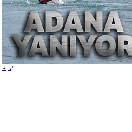
-
+
A
A