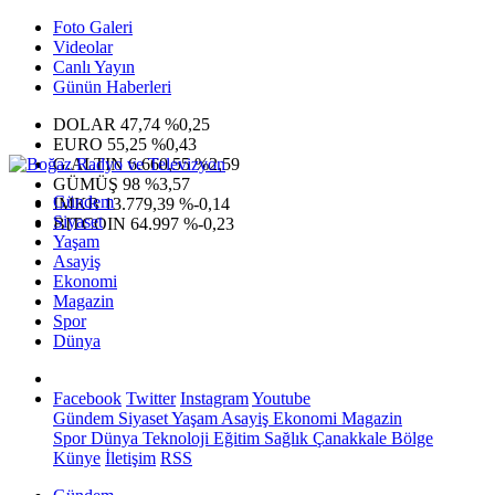
Foto Galeri
Videolar
Canlı Yayın
Günün Haberleri
DOLAR
47,74
%0,25
EURO
55,25
%0,43
G.ALTIN
6.660,55
%2,59
GÜMÜŞ
98
%3,57
Gündem
IMKB
13.779,39
%-0,14
Siyaset
BITCOIN
64.997
%-0,23
Yaşam
Asayiş
Ekonomi
Magazin
Spor
Dünya
Facebook
Twitter
Instagram
Youtube
Gündem
Siyaset
Yaşam
Asayiş
Ekonomi
Magazin
Spor
Dünya
Teknoloji
Eğitim
Sağlık
Çanakkale Bölge
Künye
İletişim
RSS