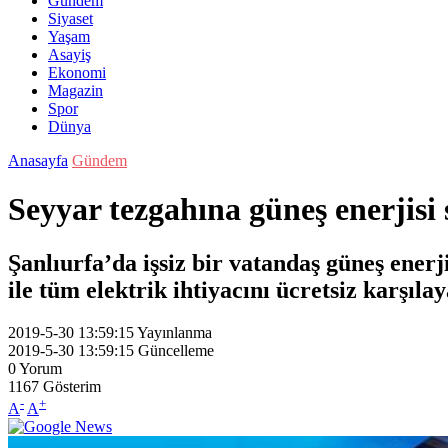
Gündem
Siyaset
Yaşam
Asayiş
Ekonomi
Magazin
Spor
Dünya
Anasayfa
Gündem
Seyyar tezgahına güneş enerjisi
Şanlıurfa’da işsiz bir vatandaş güneş ene
ile tüm elektrik ihtiyacını ücretsiz karşıl
2019-5-30 13:59:15
Yayınlanma
2019-5-30 13:59:15
Güncelleme
0
Yorum
1167
Gösterim
-
+
A
A