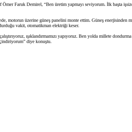
esnaf Ömer Faruk Demirel, “Ben üretim yapmayı seviyorum. İlk başta iş
ede, motorun üzerine güneş panelini monte ettim. Güneş enerjisinden 
ldurduğu vakit, otomatikman elektriği keser.
 çalıştırıyoruz, ışıklandırmamızı yapıyoruz. Ben yolda millete dondurma
geçindiriyorum” diye konuştu.