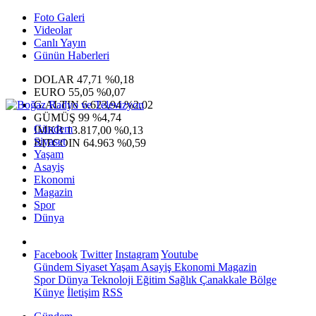
Foto Galeri
Videolar
Canlı Yayın
Günün Haberleri
DOLAR
47,71
%0,18
EURO
55,05
%0,07
G.ALTIN
6.623,94
%2,02
GÜMÜŞ
99
%4,74
Gündem
IMKB
13.817,00
%0,13
Siyaset
BITCOIN
64.963
%0,59
Yaşam
Asayiş
Ekonomi
Magazin
Spor
Dünya
Facebook
Twitter
Instagram
Youtube
Gündem
Siyaset
Yaşam
Asayiş
Ekonomi
Magazin
Spor
Dünya
Teknoloji
Eğitim
Sağlık
Çanakkale Bölge
Künye
İletişim
RSS