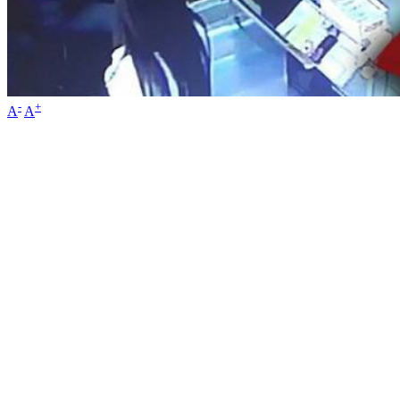
-
+
A
A