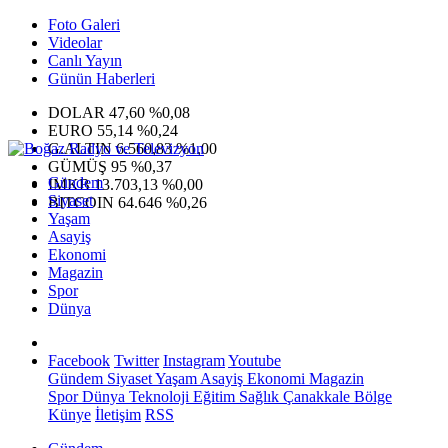
Foto Galeri
Videolar
Canlı Yayın
Günün Haberleri
DOLAR
47,60
%0,08
EURO
55,14
%0,24
G.ALTIN
6.560,83
%1,00
GÜMÜŞ
95
%0,37
Gündem
IMKB
13.703,13
%0,00
Siyaset
BITCOIN
64.646
%0,26
Yaşam
Asayiş
Ekonomi
Magazin
Spor
Dünya
Facebook
Twitter
Instagram
Youtube
Gündem
Siyaset
Yaşam
Asayiş
Ekonomi
Magazin
Spor
Dünya
Teknoloji
Eğitim
Sağlık
Çanakkale Bölge
Künye
İletişim
RSS