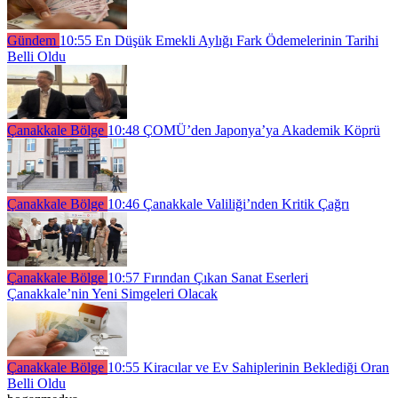
Gündem
10:55
En Düşük Emekli Aylığı Fark Ödemelerinin Tarihi
Belli Oldu
Çanakkale Bölge
10:48
ÇOMÜ’den Japonya’ya Akademik Köprü
Çanakkale Bölge
10:46
Çanakkale Valiliği’nden Kritik Çağrı
Çanakkale Bölge
10:57
Fırından Çıkan Sanat Eserleri
Çanakkale’nin Yeni Simgeleri Olacak
Çanakkale Bölge
10:55
Kiracılar ve Ev Sahiplerinin Beklediği Oran
Belli Oldu