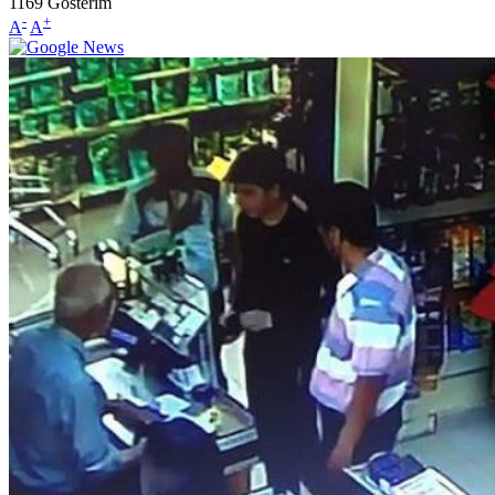
1169
Gösterim
-
+
A
A