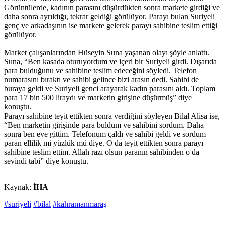
Görüntülerde, kadının parasını düşürdükten sonra markete girdiği ve
daha sonra ayrıldığı, tekrar geldiği görülüyor. Parayı bulan Suriyeli
genç ve arkadaşının ise markete gelerek parayı sahibine teslim ettiği
görülüyor.
Market çalışanlarından Hüseyin Suna yaşanan olayı şöyle anlattı.
Suna, “Ben kasada oturuyordum ve içeri bir Suriyeli girdi. Dışarıda
para bulduğunu ve sahibine teslim edeceğini söyledi. Telefon
numarasını bıraktı ve sahibi gelince bizi arasın dedi. Sahibi de
buraya geldi ve Suriyeli genci arayarak kadın parasını aldı. Toplam
para 17 bin 500 liraydı ve marketin girişine düşürmüş” diye
konuştu.
Parayı sahibine teyit ettikten sonra verdiğini söyleyen Bilal Alisa ise,
“Ben marketin girişinde para buldum ve sahibini sordum. Daha
sonra ben eve gittim. Telefonum çaldı ve sahibi geldi ve sordum
paran ellilik mi yüzlük mü diye. O da teyit ettikten sonra parayı
sahibine teslim ettim. Allah razı olsun paranın sahibinden o da
sevindi tabi” diye konuştu.
Kaynak:
İHA
#suriyeli
#bilal
#kahramanmaraş