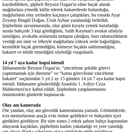
kaydedilirken, şüpheli Beyazıt Özgan'ın eline bıçak alarak
mağdurlara yönelik küfür ederek hakaretlerde bulunduğu,
mağdurların olay yerinden kaçmaya çalıştıkları, bu esnada Ayşe
Zeynep Bingül Doğan, Ümit Ayhan yaralandığı belirtildi.
Şüphelinin savunmasında, olay günü kızıyla yemek hazırladığı
sırada bahçede 3 kişi gördüğünü, Salih Kayman'ı avukat sıfatıyla
tanıdığını, avukatla aralarında tartışma çıktığını, bazı rahatsızlıkların
verdiği ani sinir ve öfkeyle mağdurlara yüksek sesle bağırdığını,
kesinlikle bıçak görmediğini, kimseye bıçakla saldırmadığını,
hakaret ve tehdit etmediğini söylediği vurgulandı.
14 yıl 7 aya kadar hapsi istendi
İddianamede Beyazıt Özgan'ın, “zincirleme şekilde görevi
yaptırmamak için direnme” ve “kamu görevlisine zincirleme
hakaret” suçlarından 5 yıl 2 ay 15 günden 14 yıl 7 aya kadar hapsi
istendi. İddianame gönderildiği Anadolu 1. Asliye Ceza
Mahkemesi'nce kabul edildi. Şüphelinin yargılanmasına
önümüzdeki günlerde başlanacak.
Olay anı kamerada
Öte yandan, olay anı güvenlik kameralarına yansıdı. Görüntülerde,
icra memurlarının araçla evin önüne geldikleri ve bahçeden içeri
girdikleri görülüyor. Bir süre sonra 2 erkek şahsın bahçe kapısından
atlayarak kaçtıkları, şüphelinin kadını yakaladığı ve yere yatırdığı
yer alıyor. Başka şahısların olaya müdahale ettiği görülüyor.