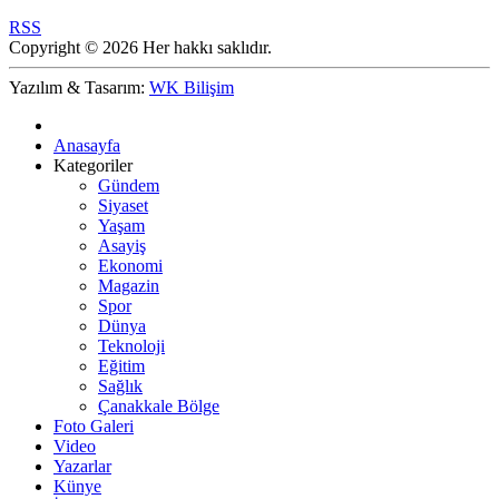
RSS
Copyright © 2026 Her hakkı saklıdır.
Yazılım & Tasarım:
WK Bilişim
Anasayfa
Kategoriler
Gündem
Siyaset
Yaşam
Asayiş
Ekonomi
Magazin
Spor
Dünya
Teknoloji
Eğitim
Sağlık
Çanakkale Bölge
Foto Galeri
Video
Yazarlar
Künye