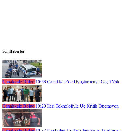
Son Haberler
Çanakkale Bölge
10:36
Çanakkale’de Uyuşturucuya Geçit Yok
Çanakkale Bölge
10:29
İleri Teknolojiyle Üç Kritik Operasyon
Çanakkale Bölge
10:27
Kaybolan 15 Keçi Jandarma Tarafından