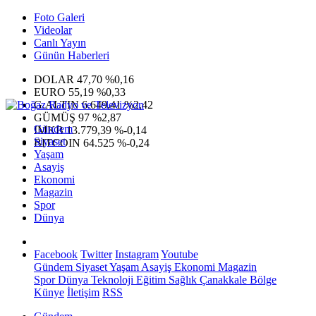
Foto Galeri
Videolar
Canlı Yayın
Günün Haberleri
DOLAR
47,70
%0,16
EURO
55,19
%0,33
G.ALTIN
6.649,41
%2,42
GÜMÜŞ
97
%2,87
Gündem
IMKB
13.779,39
%-0,14
Siyaset
BITCOIN
64.525
%-0,24
Yaşam
Asayiş
Ekonomi
Magazin
Spor
Dünya
Facebook
Twitter
Instagram
Youtube
Gündem
Siyaset
Yaşam
Asayiş
Ekonomi
Magazin
Spor
Dünya
Teknoloji
Eğitim
Sağlık
Çanakkale Bölge
Künye
İletişim
RSS