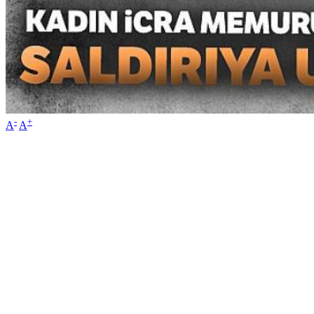
-
+
A
A