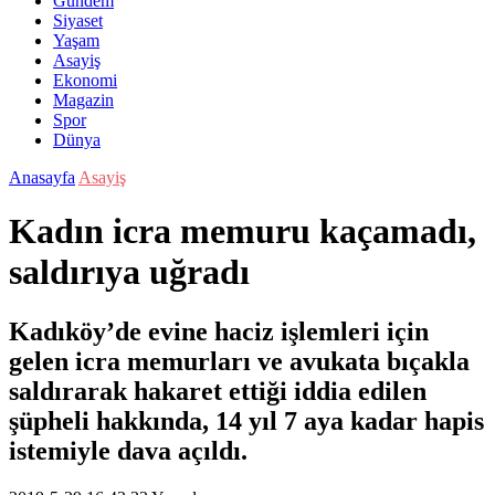
Gündem
Siyaset
Yaşam
Asayiş
Ekonomi
Magazin
Spor
Dünya
Anasayfa
Asayiş
Kadın icra memuru kaçamadı,
saldırıya uğradı
Kadıköy’de evine haciz işlemleri için
gelen icra memurları ve avukata bıçakla
saldırarak hakaret ettiği iddia edilen
şüpheli hakkında, 14 yıl 7 aya kadar hapis
istemiyle dava açıldı.