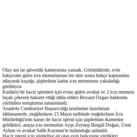
Olay anı ise güvenlik kamerasına yansıdı. Görüntülerde, evin
bahçesine giren icra memurlarının bir süre sonra bahçe kapısından
atlayarak kaçtığı, şüphelinin kadın icra memurunu yakaladığı
görülüyor.
Kadıköy'de haciz işlemleri için evine giden avukat ve 2 icra memuru
bıçak çekerek hakaret ettiği iddia edilen Beyazıt Özgan hakkında
yürütülen soruşturma tamamlandı.
Anadolu Cumhuriyet Başsavcılığı tarafından hazırlanan
iddianamede, mağdurların 23 Mayıs tarihinde mağdurların İcra
Müdürlüğü'nün kararı ile haciz işlemi için şüphelinin ikametine
geldikleri, araçta icra memurları Ayşe Zeynep Bingül Doğan, Ümit
Ayhan ve avukat Salih Kayman'ın bulunduğu anlatıldı.
Haciz işlemi için şüpheliye ait olan evin bahçesine girdikleri