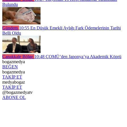
Bulundu
Gündem
10:55
En Düşük Emekli Aylığı Fark Ödemelerinin Tarihi
Belli Oldu
Çanakkale Bölge
10:48
ÇOMÜ’den Japonya’ya Akademik Köprü
bogazmedya
BEĞEN
bogazmedya
TAKİP ET
medyabogaz
TAKİP ET
@bogazmedyatv
ABONE OL