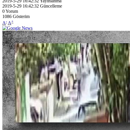
2019-5-29 16:42:32
Yayınlanma
2019-5-29 16:42:32
Güncelleme
0
Yorum
1086
Gösterim
-
+
A
A