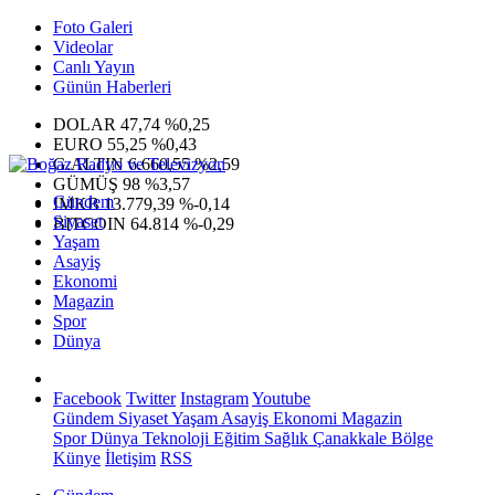
Foto Galeri
Videolar
Canlı Yayın
Günün Haberleri
DOLAR
47,74
%0,25
EURO
55,25
%0,43
G.ALTIN
6.660,55
%2,59
GÜMÜŞ
98
%3,57
Gündem
IMKB
13.779,39
%-0,14
Siyaset
BITCOIN
64.814
%-0,29
Yaşam
Asayiş
Ekonomi
Magazin
Spor
Dünya
Facebook
Twitter
Instagram
Youtube
Gündem
Siyaset
Yaşam
Asayiş
Ekonomi
Magazin
Spor
Dünya
Teknoloji
Eğitim
Sağlık
Çanakkale Bölge
Künye
İletişim
RSS