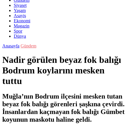
Gündem
Siyaset
Yaşam
Asayiş
Ekonomi
Magazin
Spor
Dünya
Anasayfa
Gündem
Nadir görülen beyaz fok balığı
Bodrum koylarını mesken
tuttu
Muğla’nın Bodrum ilçesini mesken tutan
beyaz fok balığı görenleri şaşkına çevirdi.
İnsanlardan kaçmayan fok balığı Gümbet
koyunun maskotu haline geldi.