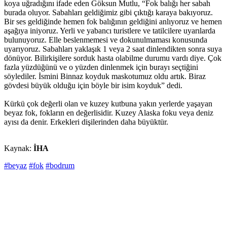
koya uğradığını ifade eden Göksun Mutlu, “Fok balığı her sabah
burada oluyor. Sabahları geldiğimiz gibi çıktığı karaya bakıyoruz.
Bir ses geldiğinde hemen fok balığının geldiğini anlıyoruz ve hemen
aşağıya iniyoruz. Yerli ve yabancı turistlere ve tatilcilere uyarılarda
bulunuyoruz. Elle beslenmemesi ve dokunulmaması konusunda
uyarıyoruz. Sabahları yaklaşık 1 veya 2 saat dinlendikten sonra suya
dönüyor. Bilirkişilere sorduk hasta olabilme durumu vardı diye. Çok
fazla yüzdüğünü ve o yüzden dinlenmek için burayı seçtiğini
söylediler. İsmini Binnaz koyduk maskotumuz oldu artık. Biraz
gövdesi büyük olduğu için böyle bir isim koyduk” dedi.
Kürkü çok değerli olan ve kuzey kutbuna yakın yerlerde yaşayan
beyaz fok, fokların en değerlisidir. Kuzey Alaska foku veya deniz
ayısı da denir. Erkekleri dişilerinden daha büyüktür.
Kaynak:
İHA
#beyaz
#fok
#bodrum