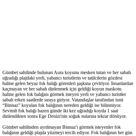
Gümbet sahilinde bulunan Aura koyunu mesken tutan ve her sabah
uğradığı plajdaki yerli, yabancı turistlerin ve tatilcilerin gözdesi
haline gelen beyaz fok balığı görenleri şaşkına çeviriyor. İnsanlardan
kaçmayan ve her sabah dinlenmek için geldiği koyun maskotu
haline gelen fok balığını görmek isteyen yerli ve yabancı turistler
sabah erken saatlerde sıraya giriyor. Vatandaşlar tarafından ismi
“Binnaz” koyulan fok balığının nereden geldiği ise bilinmiyor.
Sevimli fok balığı bazen günde iki kez uğradığı koyda 1 saat
dinlendikten sonra Ege Denizi'nin soğuk sularına tekrar dönüyor.
Gümbet sahilinden ayrılmayan Binnaz'ı görmek isteyenler fok
balığının geldiği plajda yüzmeyi tercih ediyor. Fok balığının her gün