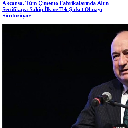
Akçansa, Tüm Çimento Fabrikalarında Altın
Sertifikaya Sahip İlk ve Tek Şirket Olmayı
Sürdürüyor