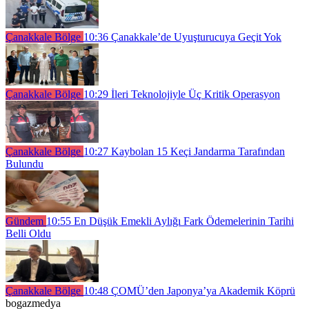
Çanakkale Bölge
10:36
Çanakkale’de Uyuşturucuya Geçit Yok
Çanakkale Bölge
10:29
İleri Teknolojiyle Üç Kritik Operasyon
Çanakkale Bölge
10:27
Kaybolan 15 Keçi Jandarma Tarafından
Bulundu
Gündem
10:55
En Düşük Emekli Aylığı Fark Ödemelerinin Tarihi
Belli Oldu
Çanakkale Bölge
10:48
ÇOMÜ’den Japonya’ya Akademik Köprü
bogazmedya