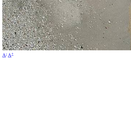
-
+
A
A