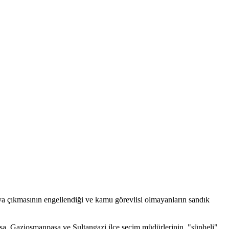
aya çıkmasının engellendiği ve kamu görevlisi olmayanların sandık
şa, Gaziosmanpaşa ve Sultangazi ilçe seçim müdürlerinin, "şüpheli"