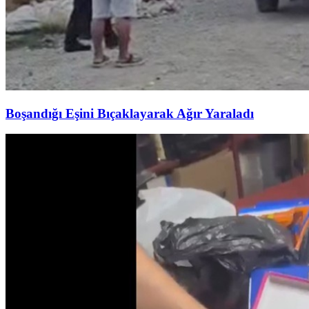
Boşandığı Eşini Bıçaklayarak Ağır Yaraladı