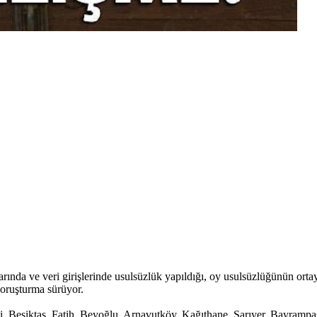
rında ve veri girişlerinde usulsüzlük yapıldığı, oy usulsüzlüğünün ort
 soruşturma sürüyor.
i, Beşiktaş, Fatih, Beyoğlu, Arnavutköy, Kağıthane, Sarıyer, Bayrampa