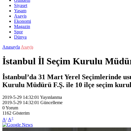
Gündem
Siyaset
Yaşam
Asayiş
Ekonomi
Magazin
Spor
Dünya
Anasayfa
Asayiş
İstanbul İl Seçim Kurulu Müdürü
İstanbul’da 31 Mart Yerel Seçimlerinde us
Kurulu Müdürü F.Ş. ile 10 ilçe seçim kurul
2019-5-29 14:32:01
Yayınlanma
2019-5-29 14:32:01
Güncelleme
0
Yorum
1162
Gösterim
-
+
A
A