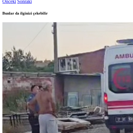
Önceki
Sonraki
Bunlar da ilginizi çekebilir