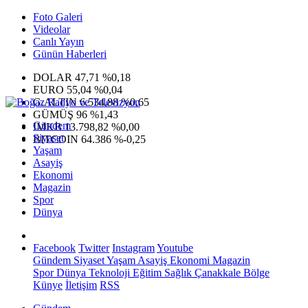
Foto Galeri
Videolar
Canlı Yayın
Günün Haberleri
DOLAR
47,71
%0,18
EURO
55,04
%0,04
G.ALTIN
6.534,88
%0,65
GÜMÜŞ
96
%1,43
Gündem
IMKB
13.798,82
%0,00
Siyaset
BITCOIN
64.386
%-0,25
Yaşam
Asayiş
Ekonomi
Magazin
Spor
Dünya
Facebook
Twitter
Instagram
Youtube
Gündem
Siyaset
Yaşam
Asayiş
Ekonomi
Magazin
Spor
Dünya
Teknoloji
Eğitim
Sağlık
Çanakkale Bölge
Künye
İletişim
RSS