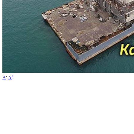
-
+
A
A