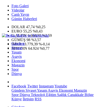
Foto Galeri
Videolar
Canlı Yayın
Günün Haberleri
DOLAR
47,74
%0,25
EURO
55,25
%0,43
G.ALTIN
6.660,55
%2,59
GÜMÜŞ
98
%3,57
Gündem
IMKB
13.779,39
%-0,14
Siyaset
BITCOIN
64.924
%0,77
Yaşam
Asayiş
Ekonomi
Magazin
Spor
Dünya
Facebook
Twitter
Instagram
Youtube
Gündem
Siyaset
Yaşam
Asayiş
Ekonomi
Magazin
Spor
Dünya
Teknoloji
Eğitim
Sağlık
Çanakkale Bölge
Künye
İletişim
RSS