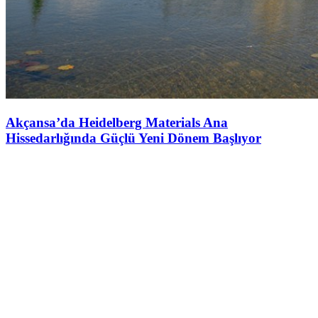
Akçansa’da Heidelberg Materials Ana
Hissedarlığında Güçlü Yeni Dönem Başlıyor