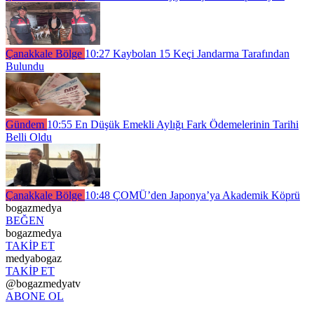
Çanakkale Bölge
10:27
Kaybolan 15 Keçi Jandarma Tarafından
Bulundu
Gündem
10:55
En Düşük Emekli Aylığı Fark Ödemelerinin Tarihi
Belli Oldu
Çanakkale Bölge
10:48
ÇOMÜ’den Japonya’ya Akademik Köprü
bogazmedya
BEĞEN
bogazmedya
TAKİP ET
medyabogaz
TAKİP ET
@bogazmedyatv
ABONE OL