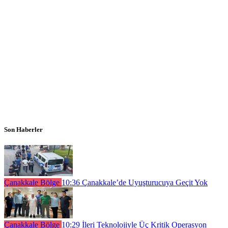
Son Haberler
Çanakkale Bölge
10:36
Çanakkale’de Uyuşturucuya Geçit Yok
Çanakkale Bölge
10:29
İleri Teknolojiyle Üç Kritik Operasyon