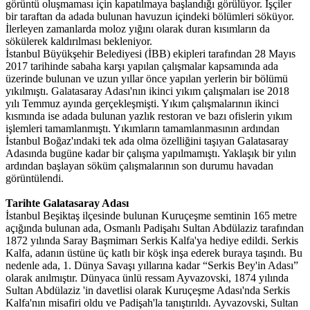
görüntü oluşmaması için kapatılmaya başlandığı görülüyor. İşçiler
bir taraftan da adada bulunan havuzun içindeki bölümleri söküyor.
İlerleyen zamanlarda moloz yığını olarak duran kısımların da
sökülerek kaldırılması bekleniyor.
İstanbul Büyükşehir Belediyesi (İBB) ekipleri tarafından 28 Mayıs
2017 tarihinde sabaha karşı yapılan çalışmalar kapsamında ada
üzerinde bulunan ve uzun yıllar önce yapılan yerlerin bir bölümü
yıkılmıştı. Galatasaray Adası'nın ikinci yıkım çalışmaları ise 2018
yılı Temmuz ayında gerçekleşmişti. Yıkım çalışmalarının ikinci
kısmında ise adada bulunan yazlık restoran ve bazı ofislerin yıkım
işlemleri tamamlanmıştı. Yıkımların tamamlanmasının ardından
İstanbul Boğaz'ındaki tek ada olma özelliğini taşıyan Galatasaray
Adasında bugüne kadar bir çalışma yapılmamıştı. Yaklaşık bir yılın
ardından başlayan söküm çalışmalarının son durumu havadan
görüntülendi.
Tarihte Galatasaray Adası
İstanbul Beşiktaş ilçesinde bulunan Kuruçeşme semtinin 165 metre
açığında bulunan ada, Osmanlı Padişahı Sultan Abdülaziz tarafından
1872 yılında Saray Başmimarı Serkis Kalfa'ya hediye edildi. Serkis
Kalfa, adanın üstüne üç katlı bir köşk inşa ederek buraya taşındı. Bu
nedenle ada, 1. Dünya Savaşı yıllarına kadar “Serkis Bey'in Adası”
olarak anılmıştır. Dünyaca ünlü ressam Ayvazovski, 1874 yılında
Sultan Abdülaziz 'in davetlisi olarak Kuruçeşme Adası'nda Serkis
Kalfa'nın misafiri oldu ve Padişah'la tanıştırıldı. Ayvazovski, Sultan