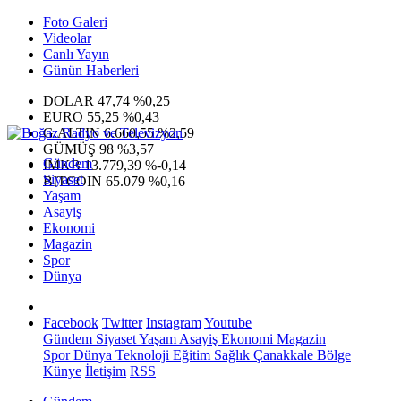
Foto Galeri
Videolar
Canlı Yayın
Günün Haberleri
DOLAR
47,74
%0,25
EURO
55,25
%0,43
G.ALTIN
6.660,55
%2,59
GÜMÜŞ
98
%3,57
Gündem
IMKB
13.779,39
%-0,14
Siyaset
BITCOIN
65.079
%0,16
Yaşam
Asayiş
Ekonomi
Magazin
Spor
Dünya
Facebook
Twitter
Instagram
Youtube
Gündem
Siyaset
Yaşam
Asayiş
Ekonomi
Magazin
Spor
Dünya
Teknoloji
Eğitim
Sağlık
Çanakkale Bölge
Künye
İletişim
RSS