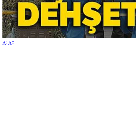
-
+
A
A