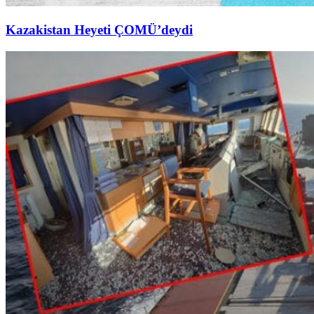
Kazakistan Heyeti ÇOMÜ’deydi