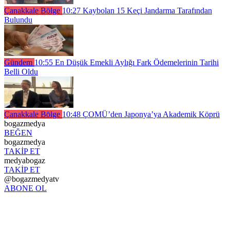
Çanakkale Bölge
10:27
Kaybolan 15 Keçi Jandarma Tarafından
Bulundu
Gündem
10:55
En Düşük Emekli Aylığı Fark Ödemelerinin Tarihi
Belli Oldu
Çanakkale Bölge
10:48
ÇOMÜ’den Japonya’ya Akademik Köprü
bogazmedya
BEĞEN
bogazmedya
TAKİP ET
medyabogaz
TAKİP ET
@bogazmedyatv
ABONE OL