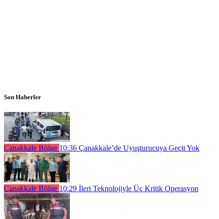
Son Haberler
Çanakkale Bölge
10:36
Çanakkale’de Uyuşturucuya Geçit Yok
Çanakkale Bölge
10:29
İleri Teknolojiyle Üç Kritik Operasyon