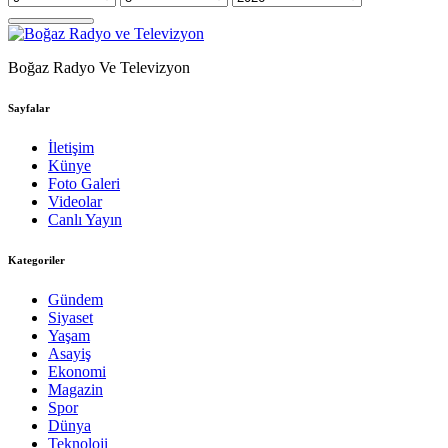
Boğaz Radyo Ve Televizyon
Sayfalar
İletişim
Künye
Foto Galeri
Videolar
Canlı Yayın
Kategoriler
Gündem
Siyaset
Yaşam
Asayiş
Ekonomi
Magazin
Spor
Dünya
Teknoloji