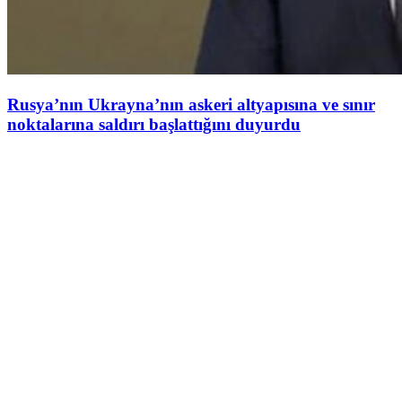
Rusya’nın Ukrayna’nın askeri altyapısına ve sınır
noktalarına saldırı başlattığını duyurdu