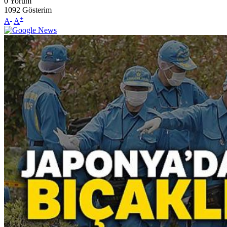
0
Yorum
1092
Gösterim
-
+
A
A