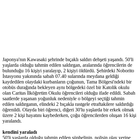
Japonya'nın Kawasaki şehrinde bıçaklı saldırı dehşeti yaşandı. 50'li
yaşlarda olduğu tahmin edilen saldırgan, aralarında öğrencilerin de
bulunduğu 16 kişiyi yaralayıp, 2 kişiyi öldürdü. Şehirdeki Noborito
İstasyonu yakınında sabah 07.40 sularında meydana geldiği
kaydedilen olaydaki kurbanların çoğunun, Tama Bölgesi'ndeki bir
otobüs durağında bekleyen aynı bölgedeki özel bir Katolik okulu
olan Caritas İlköğretim Okulu öğrencileri olduğu ifade edildi. Sabah
saatlerde yaşanan yoğunluk nedeniyle o bölgeyi seçtiği tahmin
edilen saldırganın, elindeki 2 bıçakla rastgele etraftakilere saldırdığı
öğrenildi. Olayda biri öğrenci, diğeri 30'lu yaşlarda bir erkek olmak
üzere 2 kişi hayatını kaybederken, çoğu öğrencilerden oluşan 16 kişi
yaralandı.
kendini yaraladı
50'li yaşlarda olduğu tahmin edilen şüphelinin, polisin olay yerine