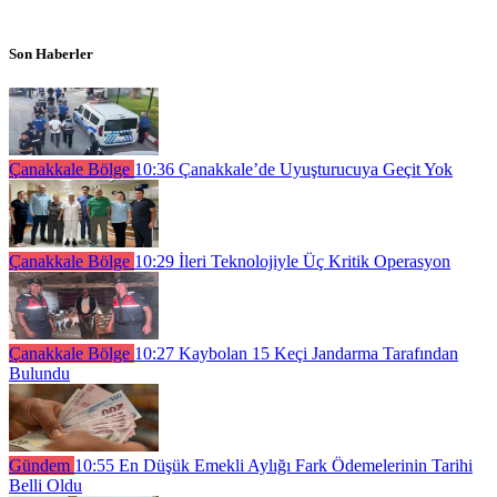
Son Haberler
Çanakkale Bölge
10:36
Çanakkale’de Uyuşturucuya Geçit Yok
Çanakkale Bölge
10:29
İleri Teknolojiyle Üç Kritik Operasyon
Çanakkale Bölge
10:27
Kaybolan 15 Keçi Jandarma Tarafından
Bulundu
Gündem
10:55
En Düşük Emekli Aylığı Fark Ödemelerinin Tarihi
Belli Oldu