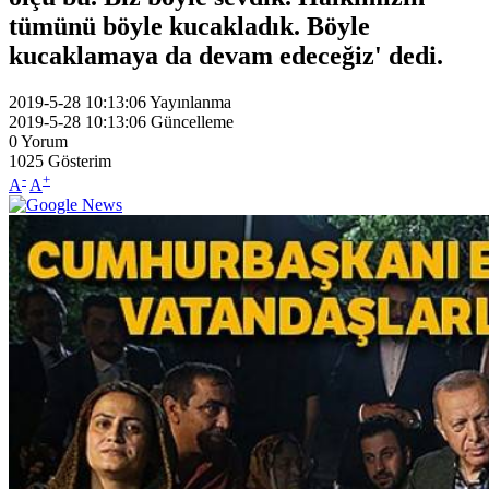
tümünü böyle kucakladık. Böyle
kucaklamaya da devam edeceğiz' dedi.
2019-5-28 10:13:06
Yayınlanma
2019-5-28 10:13:06
Güncelleme
0
Yorum
1025
Gösterim
-
+
A
A