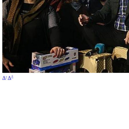
-
+
A
A