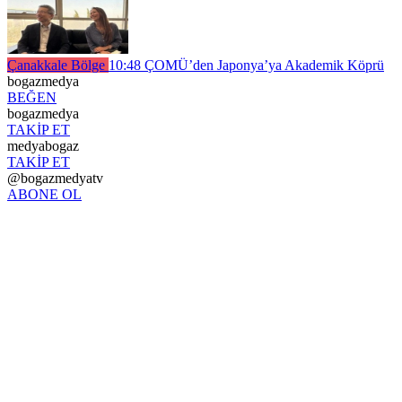
Çanakkale Bölge
10:48
ÇOMÜ’den Japonya’ya Akademik Köprü
bogazmedya
BEĞEN
bogazmedya
TAKİP ET
medyabogaz
TAKİP ET
@bogazmedyatv
ABONE OL