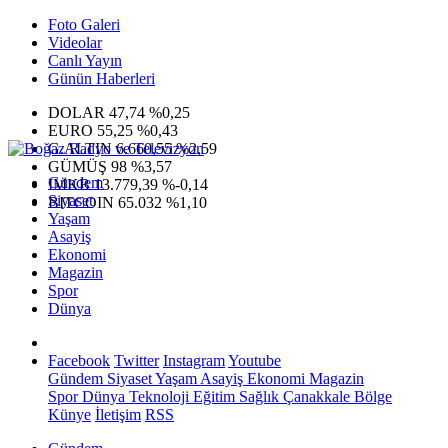
Foto Galeri
Videolar
Canlı Yayın
Günün Haberleri
DOLAR
47,74
%0,25
EURO
55,25
%0,43
G.ALTIN
6.660,55
%2,59
GÜMÜŞ
98
%3,57
Gündem
IMKB
13.779,39
%-0,14
Siyaset
BITCOIN
65.032
%1,10
Yaşam
Asayiş
Ekonomi
Magazin
Spor
Dünya
Facebook
Twitter
Instagram
Youtube
Gündem
Siyaset
Yaşam
Asayiş
Ekonomi
Magazin
Spor
Dünya
Teknoloji
Eğitim
Sağlık
Çanakkale Bölge
Künye
İletişim
RSS