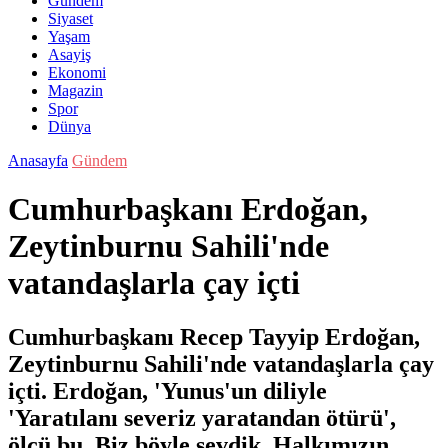
Gündem
Siyaset
Yaşam
Asayiş
Ekonomi
Magazin
Spor
Dünya
Anasayfa
Gündem
Cumhurbaşkanı Erdoğan,
Zeytinburnu Sahili'nde
vatandaşlarla çay içti
Cumhurbaşkanı Recep Tayyip Erdoğan,
Zeytinburnu Sahili'nde vatandaşlarla çay
içti. Erdoğan, 'Yunus'un diliyle
'Yaratılanı severiz yaratandan ötürü',
ölçü bu. Biz böyle sevdik. Halkımızın