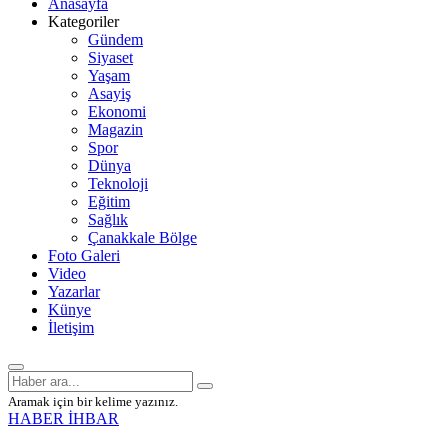
Anasayfa
Kategoriler
Gündem
Siyaset
Yaşam
Asayiş
Ekonomi
Magazin
Spor
Dünya
Teknoloji
Eğitim
Sağlık
Çanakkale Bölge
Foto Galeri
Video
Yazarlar
Künye
İletişim
Aramak için bir kelime yazınız.
HABER İHBAR