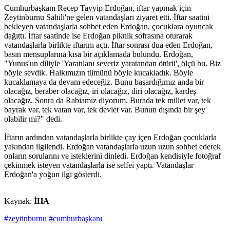
Cumhurbaşkanı Recep Tayyip Erdoğan, iftar yapmak için
Zeytinburnu Sahili'ne gelen vatandaşları ziyaret etti. İftar saatini
bekleyen vatandaşlarla sohbet eden Erdoğan, çocuklara oyuncak
dağıttı. İftar saatinde ise Erdoğan piknik sofrasına oturarak
vatandaşlarla birlikte iftarını açtı. İftar sonrası dua eden Erdoğan,
basın mensuplarına kısa bir açıklamada bulundu. Erdoğan,
"Yunus'un diliyle 'Yaratılanı severiz yaratandan ötürü', ölçü bu. Biz
böyle sevdik. Halkımızın tümünü böyle kucakladık. Böyle
kucaklamaya da devam edeceğiz. Bunu başardığımız anda bir
olacağız, beraber olacağız, iri olacağız, diri olacağız, kardeş
olacağız. Sonra da Rabiamız diyorum. Burada tek millet var, tek
bayrak var, tek vatan var, tek devlet var. Bunun dışında bir şey
olabilir mi?" dedi.
İftarın ardından vatandaşlarla birlikte çay içen Erdoğan çocuklarla
yakından ilgilendi. Erdoğan vatandaşlarla uzun uzun sohbet ederek
onların sorularını ve isteklerini dinledi. Erdoğan kendisiyle fotoğraf
çekinmek isteyen vatandaşlarla ise selfei yaptı. Vatandaşlar
Erdoğan'a yoğun ilgi gösterdi.
Kaynak:
İHA
#zeytinburnu
#cumhurbaşkanı