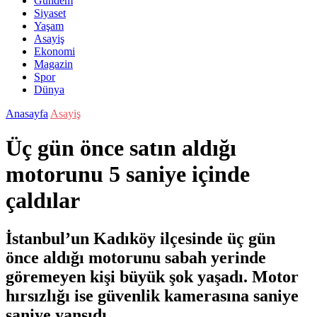
Gündem
Siyaset
Yaşam
Asayiş
Ekonomi
Magazin
Spor
Dünya
Anasayfa
Asayiş
Üç gün önce satın aldığı
motorunu 5 saniye içinde
çaldılar
İstanbul’un Kadıköy ilçesinde üç gün
önce aldığı motorunu sabah yerinde
göremeyen kişi büyük şok yaşadı. Motor
hırsızlığı ise güvenlik kamerasına saniye
saniye yansıdı.