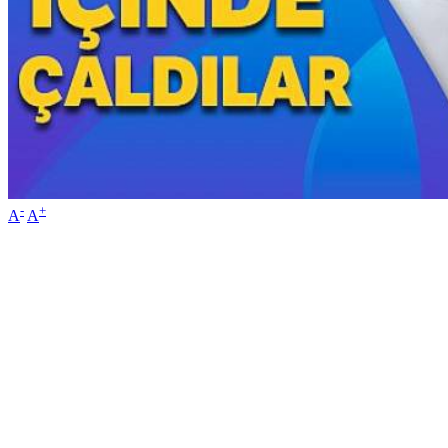
-
+
A
A