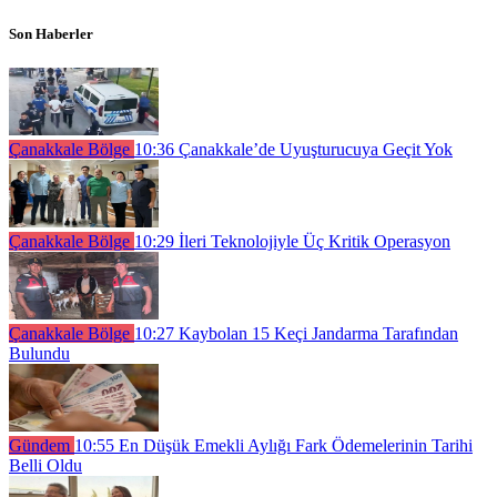
Son Haberler
Çanakkale Bölge
10:36
Çanakkale’de Uyuşturucuya Geçit Yok
Çanakkale Bölge
10:29
İleri Teknolojiyle Üç Kritik Operasyon
Çanakkale Bölge
10:27
Kaybolan 15 Keçi Jandarma Tarafından
Bulundu
Gündem
10:55
En Düşük Emekli Aylığı Fark Ödemelerinin Tarihi
Belli Oldu