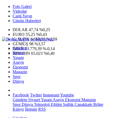
Foto Galeri
Videolar
Canlı Yayın
Günün Haberleri
DOLAR
47,74
%0,25
EURO
55,25
%0,43
G.ALTIN
6.660,55
%2,59
GÜMÜŞ
98
%3,57
Gündem
IMKB
13.779,39
%-0,14
Siyaset
BITCOIN
65.023
%0,40
Yaşam
Asayiş
Ekonomi
Magazin
Spor
Dünya
Facebook
Twitter
Instagram
Youtube
Gündem
Siyaset
Yaşam
Asayiş
Ekonomi
Magazin
Spor
Dünya
Teknoloji
Eğitim
Sağlık
Çanakkale Bölge
Künye
İletişim
RSS