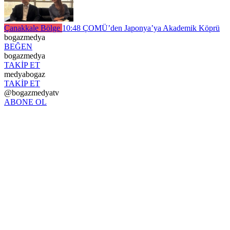
Çanakkale Bölge
10:48
ÇOMÜ’den Japonya’ya Akademik Köprü
bogazmedya
BEĞEN
bogazmedya
TAKİP ET
medyabogaz
TAKİP ET
@bogazmedyatv
ABONE OL