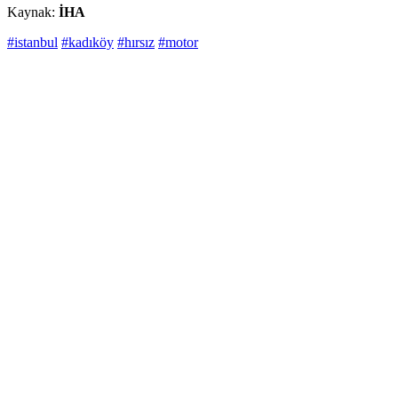
Kaynak:
İHA
#istanbul
#kadıköy
#hırsız
#motor