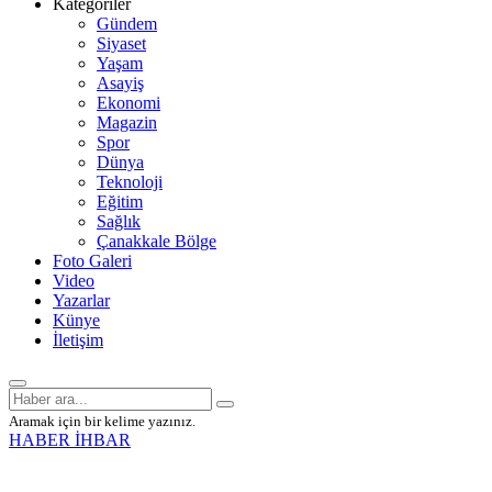
Kategoriler
Gündem
Siyaset
Yaşam
Asayiş
Ekonomi
Magazin
Spor
Dünya
Teknoloji
Eğitim
Sağlık
Çanakkale Bölge
Foto Galeri
Video
Yazarlar
Künye
İletişim
Aramak için bir kelime yazınız.
HABER İHBAR