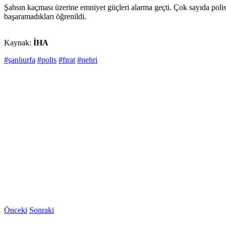
Şahsın kaçması üzerine emniyet güçleri alarma geçti. Çok sayıda polis
başaramadıkları öğrenildi.
Kaynak:
İHA
#şanlıurfa
#polis
#fırat
#nehri
Önceki
Sonraki