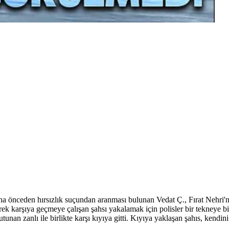
aha önceden hırsızlık suçundan aranması bulunan Vedat Ç., Fırat Nehri'n
k karşıya geçmeye çalışan şahsı yakalamak için polisler bir tekneye bi
tunan zanlı ile birlikte karşı kıyıya gitti. Kıyıya yaklaşan şahıs, kendin