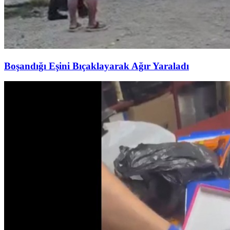
Boşandığı Eşini Bıçaklayarak Ağır Yaraladı