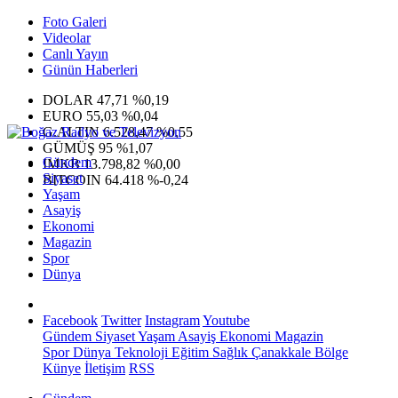
Foto Galeri
Videolar
Canlı Yayın
Günün Haberleri
DOLAR
47,71
%0,19
EURO
55,03
%0,04
G.ALTIN
6.528,47
%0,55
GÜMÜŞ
95
%1,07
Gündem
IMKB
13.798,82
%0,00
Siyaset
BITCOIN
64.418
%-0,24
Yaşam
Asayiş
Ekonomi
Magazin
Spor
Dünya
Facebook
Twitter
Instagram
Youtube
Gündem
Siyaset
Yaşam
Asayiş
Ekonomi
Magazin
Spor
Dünya
Teknoloji
Eğitim
Sağlık
Çanakkale Bölge
Künye
İletişim
RSS