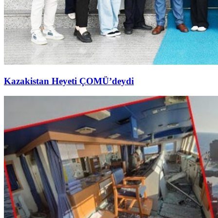
Kazakistan Heyeti ÇOMÜ’deydi