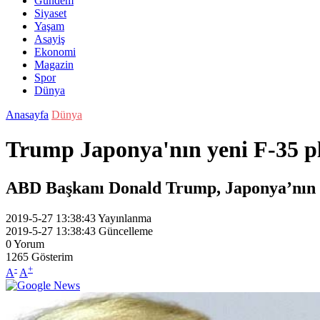
Gündem
Siyaset
Yaşam
Asayiş
Ekonomi
Magazin
Spor
Dünya
Anasayfa
Dünya
Trump Japonya'nın yeni F-35 pl
ABD Başkanı Donald Trump, Japonya’nın yak
2019-5-27 13:38:43
Yayınlanma
2019-5-27 13:38:43
Güncelleme
0
Yorum
1265
Gösterim
-
+
A
A