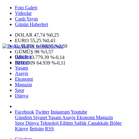
Foto Galeri
Videolar
Canlı Yayın
Günün Haberleri
DOLAR
47,74
%0,25
EURO
55,25
%0,43
G.ALTIN
6.660,55
%2,59
GÜMÜŞ
98
%3,57
Gündem
IMKB
13.779,39
%-0,14
Siyaset
BITCOIN
64.939
%-0,11
Yaşam
Asayiş
Ekonomi
Magazin
Spor
Dünya
Facebook
Twitter
Instagram
Youtube
Gündem
Siyaset
Yaşam
Asayiş
Ekonomi
Magazin
Spor
Dünya
Teknoloji
Eğitim
Sağlık
Çanakkale Bölge
Künye
İletişim
RSS