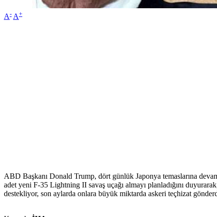
-
+
A
A
ABD Başkanı Donald Trump, dört günlük Japonya temaslarına devam ed
adet yeni F-35 Lightning II savaş uçağı almayı planladığını duyurara
destekliyor, son aylarda onlara büyük miktarda askeri teçhizat gönde