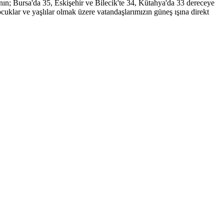
nın; Bursa'da 35, Eskişehir ve Bilecik'te 34, Kütahya'da 33 dereceye
çocuklar ve yaşlılar olmak üzere vatandaşlarımızın güneş ışına direkt