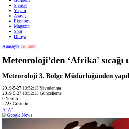
Gündem
Siyaset
Yaşam
Asayiş
Ekonomi
Magazin
Spor
Dünya
Anasayfa
Gündem
Meteoroloji'den ‘Afrika' sıcağı 
Meteoroloji 3. Bölge Müdürlüğünden yapılan
2019-5-27 10:52:13
Yayınlanma
2019-5-27 10:52:13
Güncelleme
0
Yorum
2223
Gösterim
-
+
A
A