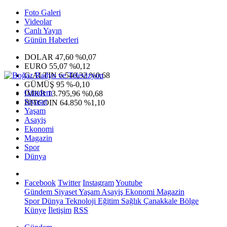
Foto Galeri
Videolar
Canlı Yayın
Günün Haberleri
DOLAR
47,60
%0,07
EURO
55,07
%0,12
G.ALTIN
6.540,32
%0,68
GÜMÜŞ
95
%-0,10
Gündem
IMKB
13.795,96
%0,68
Siyaset
BITCOIN
64.850
%1,10
Yaşam
Asayiş
Ekonomi
Magazin
Spor
Dünya
Facebook
Twitter
Instagram
Youtube
Gündem
Siyaset
Yaşam
Asayiş
Ekonomi
Magazin
Spor
Dünya
Teknoloji
Eğitim
Sağlık
Çanakkale Bölge
Künye
İletişim
RSS