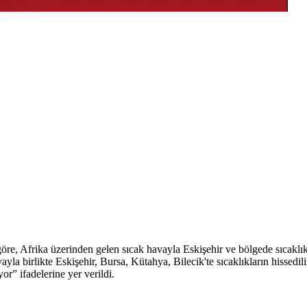
e, Afrika üzerinden gelen sıcak havayla Eskişehir ve bölgede sıcaklıkl
yla birlikte Eskişehir, Bursa, Kütahya, Bilecik'te sıcaklıkların hissedil
yor” ifadelerine yer verildi.