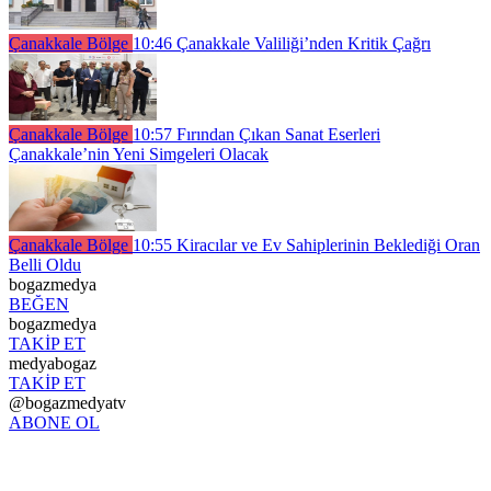
Çanakkale Bölge
10:46
Çanakkale Valiliği’nden Kritik Çağrı
Çanakkale Bölge
10:57
Fırından Çıkan Sanat Eserleri
Çanakkale’nin Yeni Simgeleri Olacak
Çanakkale Bölge
10:55
Kiracılar ve Ev Sahiplerinin Beklediği Oran
Belli Oldu
bogazmedya
BEĞEN
bogazmedya
TAKİP ET
medyabogaz
TAKİP ET
@bogazmedyatv
ABONE OL