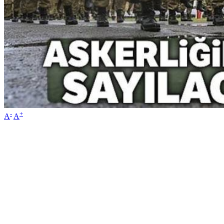
-
+
A
A