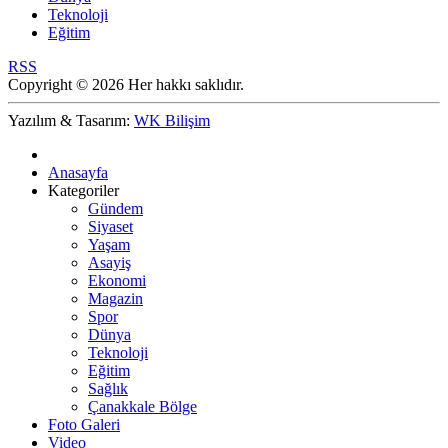
Teknoloji
Eğitim
RSS
Copyright © 2026 Her hakkı saklıdır.
Yazılım & Tasarım:
WK Bilişim
Anasayfa
Kategoriler
Gündem
Siyaset
Yaşam
Asayiş
Ekonomi
Magazin
Spor
Dünya
Teknoloji
Eğitim
Sağlık
Çanakkale Bölge
Foto Galeri
Video