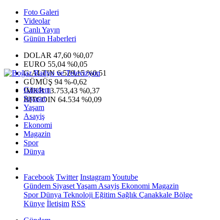
Foto Galeri
Videolar
Canlı Yayın
Günün Haberleri
DOLAR
47,60
%0,07
EURO
55,04
%0,05
G.ALTIN
6.529,15
%0,51
GÜMÜŞ
94
%-0,62
Gündem
IMKB
13.753,43
%0,37
Siyaset
BITCOIN
64.534
%0,09
Yaşam
Asayiş
Ekonomi
Magazin
Spor
Dünya
Facebook
Twitter
Instagram
Youtube
Gündem
Siyaset
Yaşam
Asayiş
Ekonomi
Magazin
Spor
Dünya
Teknoloji
Eğitim
Sağlık
Çanakkale Bölge
Künye
İletişim
RSS