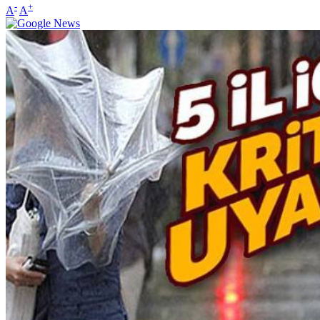
-
+
A
A