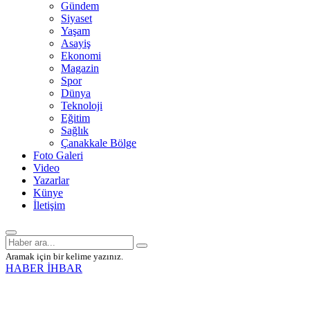
Gündem
Siyaset
Yaşam
Asayiş
Ekonomi
Magazin
Spor
Dünya
Teknoloji
Eğitim
Sağlık
Çanakkale Bölge
Foto Galeri
Video
Yazarlar
Künye
İletişim
Aramak için bir kelime yazınız.
HABER İHBAR