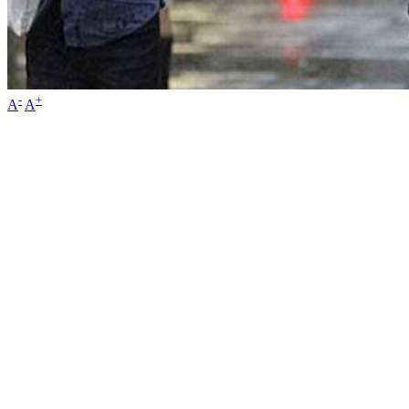
-
+
A
A