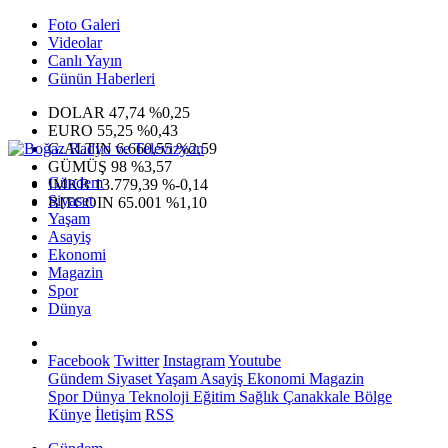
Foto Galeri
Videolar
Canlı Yayın
Günün Haberleri
DOLAR
47,74
%0,25
EURO
55,25
%0,43
G.ALTIN
6.660,55
%2,59
GÜMÜŞ
98
%3,57
Gündem
IMKB
13.779,39
%-0,14
Siyaset
BITCOIN
65.001
%1,10
Yaşam
Asayiş
Ekonomi
Magazin
Spor
Dünya
Facebook
Twitter
Instagram
Youtube
Gündem
Siyaset
Yaşam
Asayiş
Ekonomi
Magazin
Spor
Dünya
Teknoloji
Eğitim
Sağlık
Çanakkale Bölge
Künye
İletişim
RSS