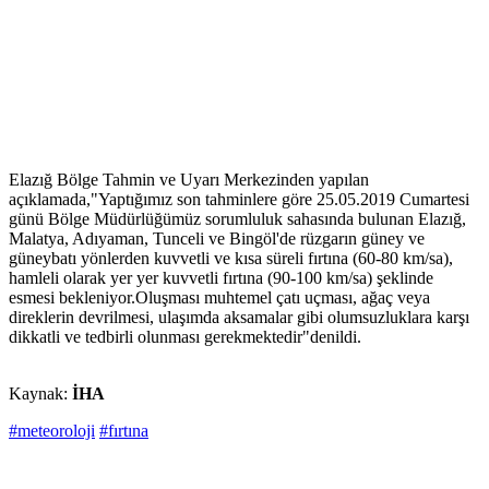
Elazığ Bölge Tahmin ve Uyarı Merkezinden yapılan
açıklamada,"Yaptığımız son tahminlere göre 25.05.2019 Cumartesi
günü Bölge Müdürlüğümüz sorumluluk sahasında bulunan Elazığ,
Malatya, Adıyaman, Tunceli ve Bingöl'de rüzgarın güney ve
güneybatı yönlerden kuvvetli ve kısa süreli fırtına (60-80 km/sa),
hamleli olarak yer yer kuvvetli fırtına (90-100 km/sa) şeklinde
esmesi bekleniyor.Oluşması muhtemel çatı uçması, ağaç veya
direklerin devrilmesi, ulaşımda aksamalar gibi olumsuzluklara karşı
dikkatli ve tedbirli olunması gerekmektedir"denildi.
Kaynak:
İHA
#meteoroloji
#fırtına