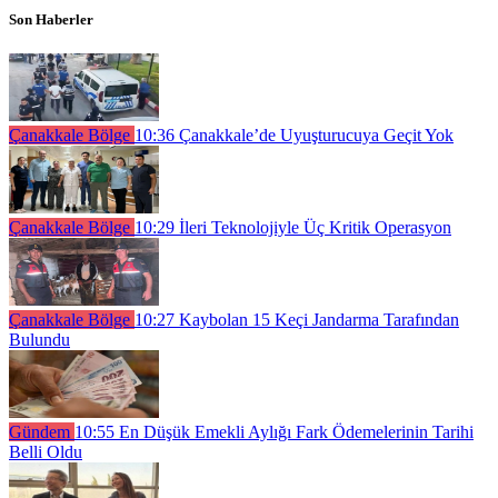
Son Haberler
Çanakkale Bölge
10:36
Çanakkale’de Uyuşturucuya Geçit Yok
Çanakkale Bölge
10:29
İleri Teknolojiyle Üç Kritik Operasyon
Çanakkale Bölge
10:27
Kaybolan 15 Keçi Jandarma Tarafından
Bulundu
Gündem
10:55
En Düşük Emekli Aylığı Fark Ödemelerinin Tarihi
Belli Oldu