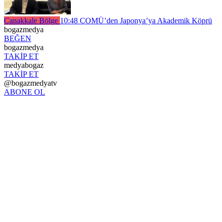
Çanakkale Bölge
10:48
ÇOMÜ’den Japonya’ya Akademik Köprü
bogazmedya
BEĞEN
bogazmedya
TAKİP ET
medyabogaz
TAKİP ET
@bogazmedyatv
ABONE OL