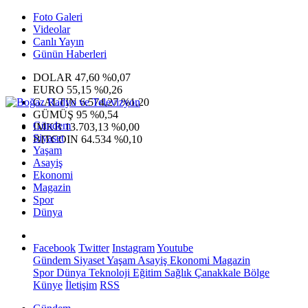
Foto Galeri
Videolar
Canlı Yayın
Günün Haberleri
DOLAR
47,60
%0,07
EURO
55,15
%0,26
G.ALTIN
6.574,27
%1,20
GÜMÜŞ
95
%0,54
Gündem
IMKB
13.703,13
%0,00
Siyaset
BITCOIN
64.534
%0,10
Yaşam
Asayiş
Ekonomi
Magazin
Spor
Dünya
Facebook
Twitter
Instagram
Youtube
Gündem
Siyaset
Yaşam
Asayiş
Ekonomi
Magazin
Spor
Dünya
Teknoloji
Eğitim
Sağlık
Çanakkale Bölge
Künye
İletişim
RSS