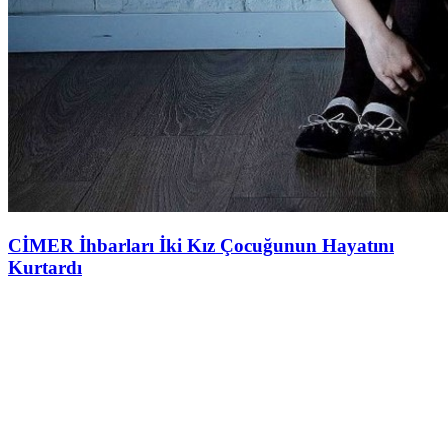
CİMER İhbarları İki Kız Çocuğunun Hayatını
Kurtardı