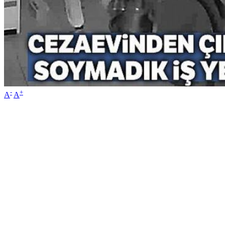
-
+
A
A