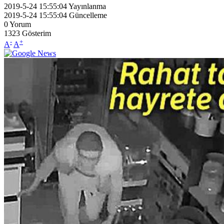
2019-5-24 15:55:04
Yayınlanma
2019-5-24 15:55:04
Güncelleme
0
Yorum
1323
Gösterim
-
+
A
A