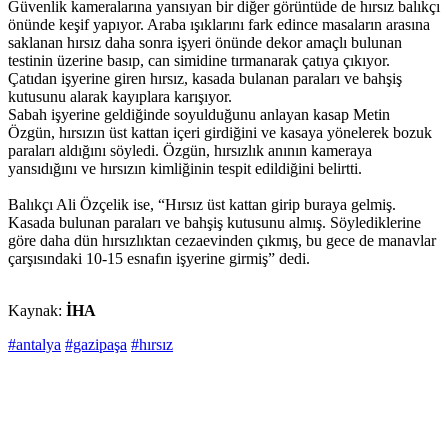
Güvenlik kameralarına yansıyan bir diğer görüntüde de hırsız balıkçı
önünde keşif yapıyor. Araba ışıklarını fark edince masaların arasına
saklanan hırsız daha sonra işyeri önünde dekor amaçlı bulunan
testinin üzerine basıp, can simidine tırmanarak çatıya çıkıyor.
Çatıdan işyerine giren hırsız, kasada bulanan paraları ve bahşiş
kutusunu alarak kayıplara karışıyor.
Sabah işyerine geldiğinde soyulduğunu anlayan kasap Metin
Özgün, hırsızın üst kattan içeri girdiğini ve kasaya yönelerek bozuk
paraları aldığını söyledi. Özgün, hırsızlık anının kameraya
yansıdığını ve hırsızın kimliğinin tespit edildiğini belirtti.
Balıkçı Ali Özçelik ise, “Hırsız üst kattan girip buraya gelmiş.
Kasada bulunan paraları ve bahşiş kutusunu almış. Söylediklerine
göre daha dün hırsızlıktan cezaevinden çıkmış, bu gece de manavlar
çarşısındaki 10-15 esnafın işyerine girmiş” dedi.
Kaynak:
İHA
#antalya
#gazipaşa
#hırsız