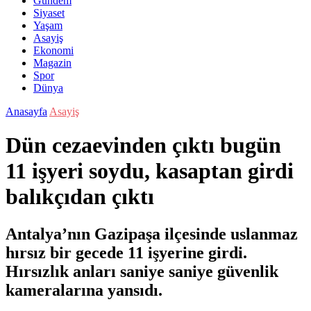
Gündem
Siyaset
Yaşam
Asayiş
Ekonomi
Magazin
Spor
Dünya
Anasayfa
Asayiş
Dün cezaevinden çıktı bugün
11 işyeri soydu, kasaptan girdi
balıkçıdan çıktı
Antalya’nın Gazipaşa ilçesinde uslanmaz
hırsız bir gecede 11 işyerine girdi.
Hırsızlık anları saniye saniye güvenlik
kameralarına yansıdı.