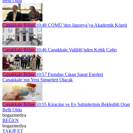
Belli Oldu
Çanakkale Bölge
10:48
ÇOMÜ’den Japonya’ya Akademik Köprü
Çanakkale Bölge
10:46
Çanakkale Valiliği’nden Kritik Çağrı
Çanakkale Bölge
10:57
Fırından Çıkan Sanat Eserleri
Çanakkale’nin Yeni Simgeleri Olacak
Çanakkale Bölge
10:55
Kiracılar ve Ev Sahiplerinin Beklediği Oran
Belli Oldu
bogazmedya
BEĞEN
bogazmedya
TAKİP ET