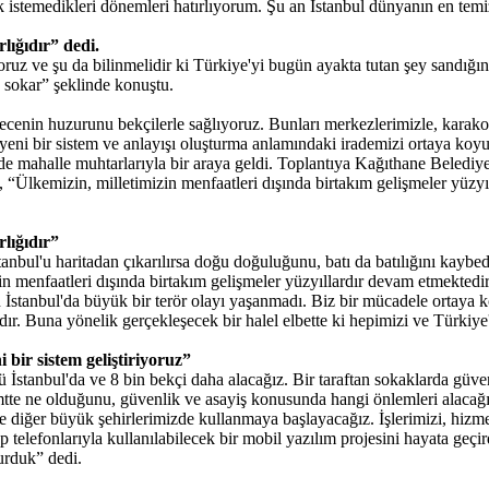
ek istemedikleri dönemleri hatırlıyorum. Şu an İstanbul dünyanın en te
lığıdır” dedi.
oruz ve şu da bilinmelidir ki Türkiye'yi bugün ayakta tutan şey sandığı
ya sokar” şeklinde konuştu.
 gecenin huzurunu bekçilerle sağlıyoruz. Bunları merkezlerimizle, karak
yeni bir sistem ve anlayışı oluşturma anlamındaki irademizi ortaya koy
de mahalle muhtarlarıyla bir araya geldi. Toplantıya Kağıthane Beledi
“Ülkemizin, milletimizin menfaatleri dışında birtakım gelişmeler yüzyı
lığıdır”
tanbul'u haritadan çıkarılırsa doğu doğuluğunu, batı da batılığını kayb
n menfaatleri dışında birtakım gelişmeler yüzyıllardır devam etmektedi
n İstanbul'da büyük bir terör olayı yaşanmadı. Biz bir mücadele ortaya k
ır. Buna yönelik gerçekleşecek bir halel elbette ki hepimizi ve Türkiye'
bir sistem geliştiriyoruz”
 İstanbul'da ve 8 bin bekçi daha alacağız. Bir taraftan sokaklarda güven
mtte ne olduğunu, güvenlik ve asayiş konusunda hangi önlemleri alacağı
 diğer büyük şehirlerimizde kullanmaya başlayacağız. İşlerimizi, hizmetl
 telefonlarıyla kullanılabilecek bir mobil yazılım projesini hayata geçi
turduk” dedi.