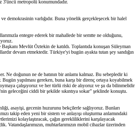
miz 3'üncü metropolü konumundadır.
n ve demokrasinin varlığıdır. Buna yönelik gerçekleşecek bir halel
ollarımızla entegre ederek bir mahallede bir semtte ne olduğunu,
uyoruz.
ye Başkanı Mevlüt Öztekin de katıldı. Toplantıda konuşan Süleyman
llardır devam etmektedir. Türkiye'yi bugün ayakta tutan şey sandığın
eder. Ne doğunun ne de batının bir anlamı kalmaz. Bu sebepledir ki
r. Bugün yapılması gereken, buna karşı bir direnç ortaya koyabilmek
oymaya çalışıyoruz ve her türlü riski de alıyoruz ve şu da bilinmelidir
nin geleceğini ciddi bir şekilde sıkıntıya sokar” şeklinde konuştu.
liği, asayişi, gecenin huzurunu bekçilerle sağlıyoruz. Bunları
mızı takip eden yeni bir sistem ve anlayışı oluşturma anlamındaki
erimizi kolaylaştıracak, çağın gerekliliklerini karşılayacak
rdik. Vatandaşlarımızın, muhtarlarımızın mobil cihazlar üzerinden