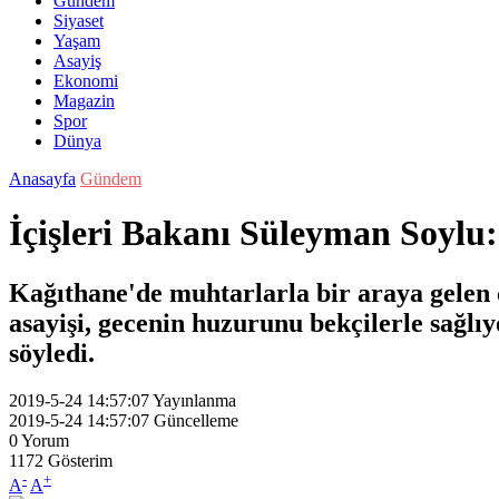
Gündem
Siyaset
Yaşam
Asayiş
Ekonomi
Magazin
Spor
Dünya
Anasayfa
Gündem
İçişleri Bakanı Süleyman Soylu: 
Kağıthane'de muhtarlarla bir araya gelen 
asayişi, gecenin huzurunu bekçilerle sağlı
söyledi.
2019-5-24 14:57:07
Yayınlanma
2019-5-24 14:57:07
Güncelleme
0
Yorum
1172
Gösterim
-
+
A
A