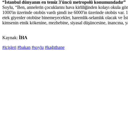
“İstanbul dünyanın en temiz 3'üncü metropolü konumundadır”
Soylu, “Ben, annelerin çocuklarını hava kirliliğinden kolayı okula 
1000'in üzerinde otobüs vardı şimdi ise 6000'in üzerinde otobüs var. 
etek giyenler otobüse binemeyecekler, haremlik-selamlık olacak ve İsta
kimsenin etnik kökenine, mezhebine, siyasal düşüncesine, inancına, y
Kaynak:
İHA
#içişleri
#bakan
#soylu
#kağıthane