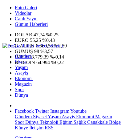
Foto Galeri
Videolar
Canlı Yayın
Günün Haberleri
DOLAR
47,74
%0,25
EURO
55,25
%0,43
G.ALTIN
6.660,55
%2,59
GÜMÜŞ
98
%3,57
Gündem
IMKB
13.779,39
%-0,14
Siyaset
BITCOIN
64.994
%0,22
Yaşam
Asayiş
Ekonomi
Magazin
Spor
Dünya
Facebook
Twitter
Instagram
Youtube
Gündem
Siyaset
Yaşam
Asayiş
Ekonomi
Magazin
Spor
Dünya
Teknoloji
Eğitim
Sağlık
Çanakkale Bölge
Künye
İletişim
RSS