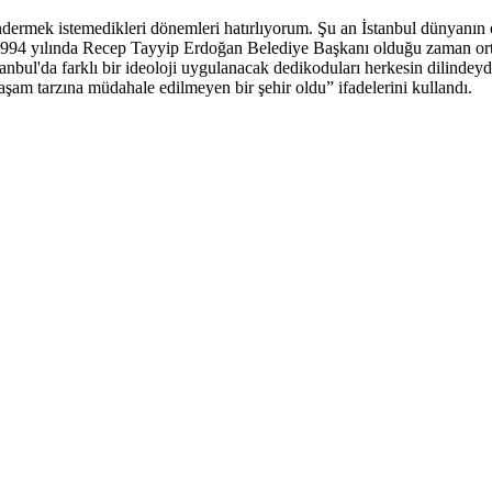
göndermek istemedikleri dönemleri hatırlıyorum. Şu an İstanbul dünyan
1994 yılında Recep Tayyip Erdoğan Belediye Başkanı olduğu zaman ortaya
nbul'da farklı bir ideoloji uygulanacak dedikoduları herkesin dilindeyd
aşam tarzına müdahale edilmeyen bir şehir oldu” ifadelerini kullandı.