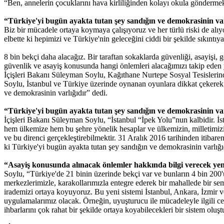
“Ben, annelerin çocuklarını hava kirliliğinden kolayı okula gönderm
“Türkiye'yi bugün ayakta tutan şey sandığın ve demokrasinin var
Biz bir mücadele ortaya koymaya çalışıyoruz ve her türlü riski de alıy
elbette ki hepimizi ve Türkiye'nin geleceğini ciddi bir şekilde sıkıntı
8 bin bekçi daha alacağız. Bir taraftan sokaklarda güvenliği, asayişi,
güvenlik ve asayiş konusunda hangi önlemleri alacağımızı takip eden 
İçişleri Bakanı Süleyman Soylu, Kağıthane Nurtepe Sosyal Tesislerin
Soylu, İstanbul ve Türkiye üzerinde oynanan oyunlara dikkat çekerek, 
ve demokrasinin varlığıdır” dedi.
“Türkiye'yi bugün ayakta tutan şey sandığın ve demokrasinin var
İçişleri Bakanı Süleyman Soylu, “İstanbul “İpek Yolu”nun kalbidir. İs
hem ülkemize hem bu şehre yönelik hesaplar ve ülkemizin, milletimizi
ve bu direnci gerçekleştirebilmektir. 31 Aralık 2016 tarihinden itibare
ki Türkiye'yi bugün ayakta tutan şey sandığın ve demokrasinin varlığıd
“Asayiş konusunda alınacak önlemler hakkında bilgi verecek yeni 
Soylu, “Türkiye'de 21 binin üzerinde bekçi var ve bunların 4 bin 200'ü
merkezlerimizle, karakollarımızla entegre ederek bir mahallede bir se
irademizi ortaya koyuyoruz. Bu yeni sistemi İstanbul, Ankara, İzmir ve
uygulamalarımız olacak. Örneğin, uyuşturucu ile mücadeleyle ilgili cep
ihbarlarını çok rahat bir şekilde ortaya koyabilecekleri bir sistem oluş