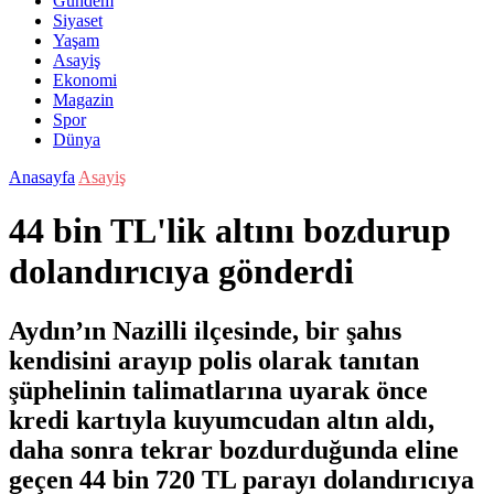
Gündem
Siyaset
Yaşam
Asayiş
Ekonomi
Magazin
Spor
Dünya
Anasayfa
Asayiş
44 bin TL'lik altını bozdurup
dolandırıcıya gönderdi
Aydın’ın Nazilli ilçesinde, bir şahıs
kendisini arayıp polis olarak tanıtan
şüphelinin talimatlarına uyarak önce
kredi kartıyla kuyumcudan altın aldı,
daha sonra tekrar bozdurduğunda eline
geçen 44 bin 720 TL parayı dolandırıcıya