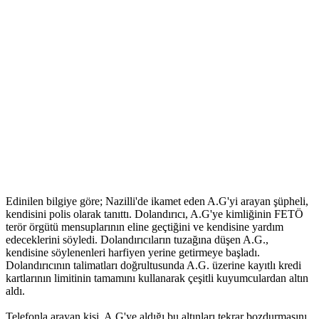
Edinilen bilgiye göre; Nazilli'de ikamet eden A.G'yi arayan şüpheli,
kendisini polis olarak tanıttı. Dolandırıcı, A.G'ye kimliğinin FETÖ
terör örgütü mensuplarının eline geçtiğini ve kendisine yardım
edeceklerini söyledi. Dolandırıcıların tuzağına düşen A.G.,
kendisine söylenenleri harfiyen yerine getirmeye başladı.
Dolandırıcının talimatları doğrultusunda A.G. üzerine kayıtlı kredi
kartlarının limitinin tamamını kullanarak çeşitli kuyumculardan altın
aldı.
Telefonla arayan kişi, A.G'ye aldığı bu altınları tekrar bozdurmasını