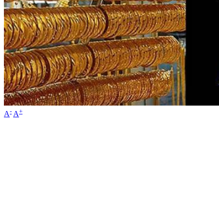
-
+
A
A