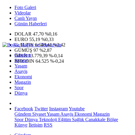
Foto Galeri
Videolar
Canlı Yayın
Günün Haberleri
DOLAR
47,70
%0,16
EURO
55,19
%0,33
G.ALTIN
6.649,41
%2,42
GÜMÜŞ
97
%2,87
Gündem
IMKB
13.779,39
%-0,14
Siyaset
BITCOIN
64.525
%-0,24
Yaşam
Asayiş
Ekonomi
Magazin
Spor
Dünya
Facebook
Twitter
Instagram
Youtube
Gündem
Siyaset
Yaşam
Asayiş
Ekonomi
Magazin
Spor
Dünya
Teknoloji
Eğitim
Sağlık
Çanakkale Bölge
Künye
İletişim
RSS