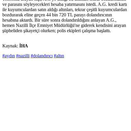
ve parasını söyleyecekleri hesaba yatırmasını istedi. A.G. kredi kartı
ile kuyumculardan satın aldığı altınları, tekrar çeşitli kuyumculardan
bozdurarak eline geçen 44 bin 720 TL parayı dolandırıcının
hesabına aktardı. Bir süre sonra dolandırıldığını anlayan A.G.,
hemen Nazilli İlçe Emniyet Müdürlüğü'ne giderek kendisini arayan
şüpheliden şikayetçi olurken; polis ekipleri çalışma başlattı.
Kaynak:
İHA
#aydın
#nazilli
#dolandırıcı
#altın