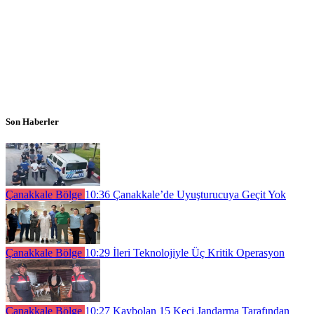
Son Haberler
Çanakkale Bölge
10:36
Çanakkale’de Uyuşturucuya Geçit Yok
Çanakkale Bölge
10:29
İleri Teknolojiyle Üç Kritik Operasyon
Çanakkale Bölge
10:27
Kaybolan 15 Keçi Jandarma Tarafından