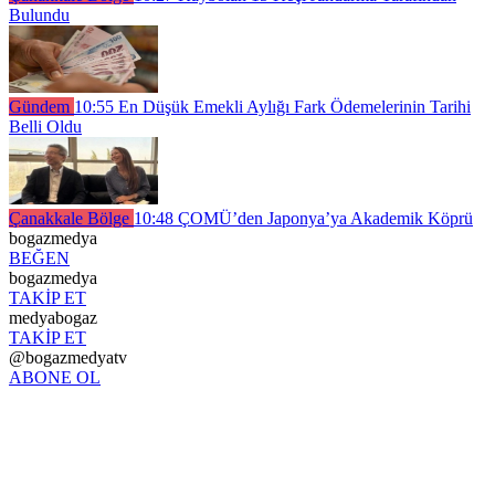
Bulundu
Gündem
10:55
En Düşük Emekli Aylığı Fark Ödemelerinin Tarihi
Belli Oldu
Çanakkale Bölge
10:48
ÇOMÜ’den Japonya’ya Akademik Köprü
bogazmedya
BEĞEN
bogazmedya
TAKİP ET
medyabogaz
TAKİP ET
@bogazmedyatv
ABONE OL