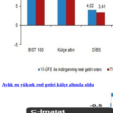
Aylık en yüksek reel getiri külçe altında oldu