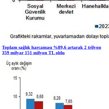
Toplam sağlık harcaması %89,6 artarak 2 trilyon
359 milyar 151 milyon TL oldu