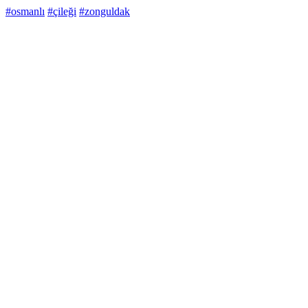
#osmanlı
#çileği
#zonguldak