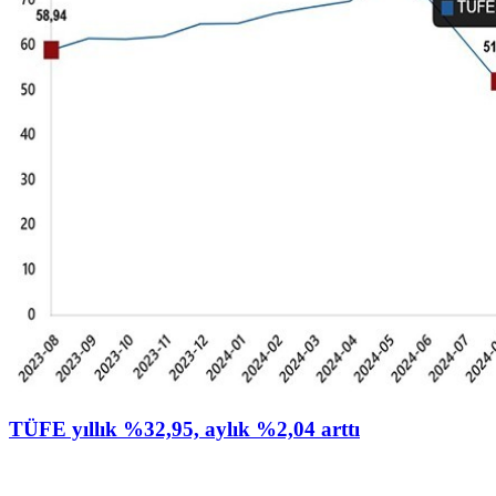
TÜFE yıllık %32,95, aylık %2,04 arttı