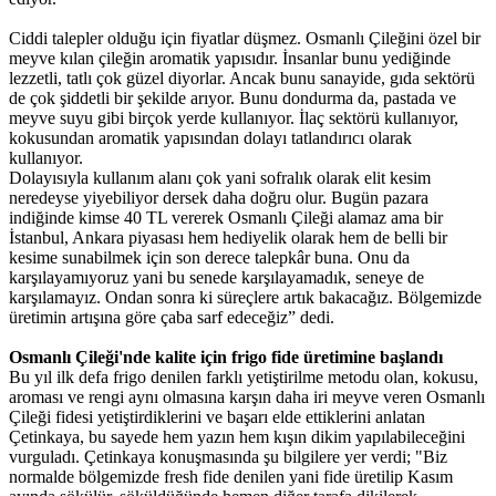
Ciddi talepler olduğu için fiyatlar düşmez. Osmanlı Çileğini özel bir
meyve kılan çileğin aromatik yapısıdır. İnsanlar bunu yediğinde
lezzetli, tatlı çok güzel diyorlar. Ancak bunu sanayide, gıda sektörü
de çok şiddetli bir şekilde arıyor. Bunu dondurma da, pastada ve
meyve suyu gibi birçok yerde kullanıyor. İlaç sektörü kullanıyor,
kokusundan aromatik yapısından dolayı tatlandırıcı olarak
kullanıyor.
Dolayısıyla kullanım alanı çok yani sofralık olarak elit kesim
neredeyse yiyebiliyor dersek daha doğru olur. Bugün pazara
indiğinde kimse 40 TL vererek Osmanlı Çileği alamaz ama bir
İstanbul, Ankara piyasası hem hediyelik olarak hem de belli bir
kesime sunabilmek için son derece talepkâr buna. Onu da
karşılayamıyoruz yani bu senede karşılayamadık, seneye de
karşılamayız. Ondan sonra ki süreçlere artık bakacağız. Bölgemizde
üretimin artışına göre çaba sarf edeceğiz” dedi.
Osmanlı Çileği'nde kalite için frigo fide üretimine başlandı
Bu yıl ilk defa frigo denilen farklı yetiştirilme metodu olan, kokusu,
aroması ve rengi aynı olmasına karşın daha iri meyve veren Osmanlı
Çileği fidesi yetiştirdiklerini ve başarı elde ettiklerini anlatan
Çetinkaya, bu sayede hem yazın hem kışın dikim yapılabileceğini
vurguladı. Çetinkaya konuşmasında şu bilgilere yer verdi; "Biz
normalde bölgemizde fresh fide denilen yani fide üretilip Kasım