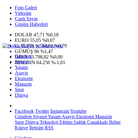
Foto Galeri
Videolar
Canlı Yayın
Günün Haberleri
DOLAR
47,71
%0,18
EURO
55,05
%0,07
G.ALTIN
6.544,01
%0,79
GÜMÜŞ
96
%1,47
Gündem
IMKB
13.798,82
%0,00
Siyaset
BITCOIN
64.256
%-1,01
Yaşam
Asayiş
Ekonomi
Magazin
Spor
Dünya
Facebook
Twitter
Instagram
Youtube
Gündem
Siyaset
Yaşam
Asayiş
Ekonomi
Magazin
Spor
Dünya
Teknoloji
Eğitim
Sağlık
Çanakkale Bölge
Künye
İletişim
RSS