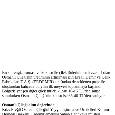
Farklı rengi, aroması ve kokusu ile çilek türlerinin en lezzetlisi olan
Osmanlı Çileği'nin üretiminin artırılması için Ereğli Demir ve Çelik
Fabrikaları T.A.Ş. (ERDEMİR) tarafından desteklenen proje ile
oluşturulan bahçede bu yılın ilk meyvesi toplanmaya başlandı.
Bölgede yetişen diğer çilek türleri kilosu 10-15 TL'den satışa
sunulurken Osmanlı Çileği'nin kilosu ise 35-40 TL'den satılıyor.
Osmanlı Çileği altın değerinde
Kdz. Ereğli Osmanlı Çileğini Yaygınlaştırma ve Üreticileri Koruma
Derneği Başkanı, Erdemir emeklisi Şaban Çetinkaya müşteri