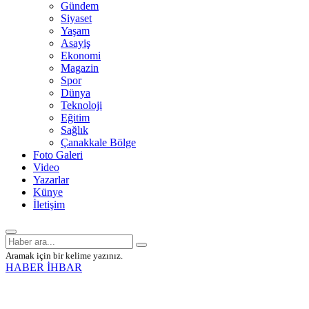
Gündem
Siyaset
Yaşam
Asayiş
Ekonomi
Magazin
Spor
Dünya
Teknoloji
Eğitim
Sağlık
Çanakkale Bölge
Foto Galeri
Video
Yazarlar
Künye
İletişim
Aramak için bir kelime yazınız.
HABER İHBAR