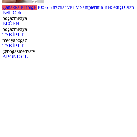
Çanakkale Bölge
10:55
Kiracılar ve Ev Sahiplerinin Beklediği Oran
Belli Oldu
bogazmedya
BEĞEN
bogazmedya
TAKİP ET
medyabogaz
TAKİP ET
@bogazmedyatv
ABONE OL