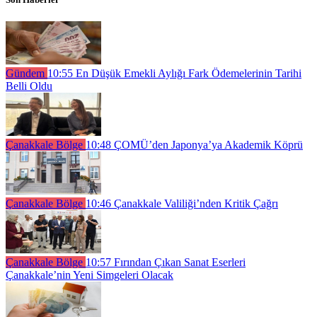
Gündem
10:55
En Düşük Emekli Aylığı Fark Ödemelerinin Tarihi
Belli Oldu
Çanakkale Bölge
10:48
ÇOMÜ’den Japonya’ya Akademik Köprü
Çanakkale Bölge
10:46
Çanakkale Valiliği’nden Kritik Çağrı
Çanakkale Bölge
10:57
Fırından Çıkan Sanat Eserleri
Çanakkale’nin Yeni Simgeleri Olacak