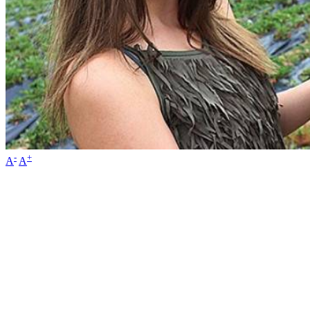
-
+
A
A