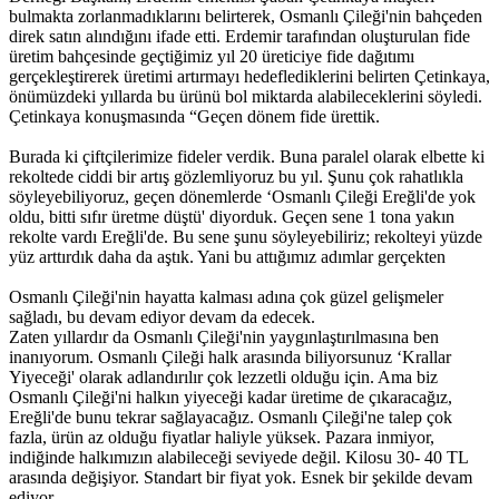
bulmakta zorlanmadıklarını belirterek, Osmanlı Çileği'nin bahçeden
direk satın alındığını ifade etti. Erdemir tarafından oluşturulan fide
üretim bahçesinde geçtiğimiz yıl 20 üreticiye fide dağıtımı
gerçekleştirerek üretimi artırmayı hedeflediklerini belirten Çetinkaya,
önümüzdeki yıllarda bu ürünü bol miktarda alabileceklerini söyledi.
Çetinkaya konuşmasında “Geçen dönem fide ürettik.
Burada ki çiftçilerimize fideler verdik. Buna paralel olarak elbette ki
rekoltede ciddi bir artış gözlemliyoruz bu yıl. Şunu çok rahatlıkla
söyleyebiliyoruz, geçen dönemlerde ‘Osmanlı Çileği Ereğli'de yok
oldu, bitti sıfır üretme düştü' diyorduk. Geçen sene 1 tona yakın
rekolte vardı Ereğli'de. Bu sene şunu söyleyebiliriz; rekolteyi yüzde
yüz arttırdık daha da aştık. Yani bu attığımız adımlar gerçekten
Osmanlı Çileği'nin hayatta kalması adına çok güzel gelişmeler
sağladı, bu devam ediyor devam da edecek.
Zaten yıllardır da Osmanlı Çileği'nin yaygınlaştırılmasına ben
inanıyorum. Osmanlı Çileği halk arasında biliyorsunuz ‘Krallar
Yiyeceği' olarak adlandırılır çok lezzetli olduğu için. Ama biz
Osmanlı Çileği'ni halkın yiyeceği kadar üretime de çıkaracağız,
Ereğli'de bunu tekrar sağlayacağız. Osmanlı Çileği'ne talep çok
fazla, ürün az olduğu fiyatlar haliyle yüksek. Pazara inmiyor,
indiğinde halkımızın alabileceği seviyede değil. Kilosu 30- 40 TL
arasında değişiyor. Standart bir fiyat yok. Esnek bir şekilde devam
ediyor.