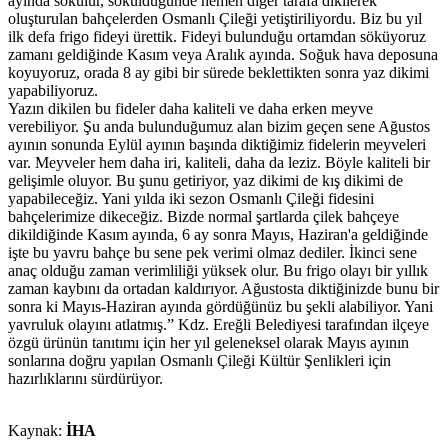
ayında sökülür, söküldüğünde hemen diğer tarafa dikilerek
oluşturulan bahçelerden Osmanlı Çileği yetiştiriliyordu. Biz bu yıl
ilk defa frigo fideyi ürettik. Fideyi bulunduğu ortamdan söküyoruz
zamanı geldiğinde Kasım veya Aralık ayında. Soğuk hava deposuna
koyuyoruz, orada 8 ay gibi bir sürede beklettikten sonra yaz dikimi
yapabiliyoruz.
Yazın dikilen bu fideler daha kaliteli ve daha erken meyve
verebiliyor. Şu anda bulunduğumuz alan bizim geçen sene Ağustos
ayının sonunda Eylül ayının başında diktiğimiz fidelerin meyveleri
var. Meyveler hem daha iri, kaliteli, daha da leziz. Böyle kaliteli bir
gelişimle oluyor. Bu şunu getiriyor, yaz dikimi de kış dikimi de
yapabileceğiz. Yani yılda iki sezon Osmanlı Çileği fidesini
bahçelerimize dikeceğiz. Bizde normal şartlarda çilek bahçeye
dikildiğinde Kasım ayında, 6 ay sonra Mayıs, Haziran'a geldiğinde
işte bu yavru bahçe bu sene pek verimi olmaz dediler. İkinci sene
anaç olduğu zaman verimliliği yüksek olur. Bu frigo olayı bir yıllık
zaman kaybını da ortadan kaldırıyor. Ağustosta diktiğinizde bunu bir
sonra ki Mayıs-Haziran ayında gördüğünüz bu şekli alabiliyor. Yani
yavruluk olayını atlatmış.” Kdz. Ereğli Belediyesi tarafından ilçeye
özgü ürünün tanıtımı için her yıl geleneksel olarak Mayıs ayının
sonlarına doğru yapılan Osmanlı Çileği Kültür Şenlikleri için
hazırlıklarını sürdürüyor.
Kaynak:
İHA