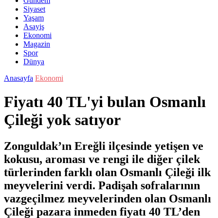
Gündem
Siyaset
Yaşam
Asayiş
Ekonomi
Magazin
Spor
Dünya
Anasayfa
Ekonomi
Fiyatı 40 TL'yi bulan Osmanlı
Çileği yok satıyor
Zonguldak’ın Ereğli ilçesinde yetişen ve
kokusu, aroması ve rengi ile diğer çilek
türlerinden farklı olan Osmanlı Çileği ilk
meyvelerini verdi. Padişah sofralarının
vazgeçilmez meyvelerinden olan Osmanlı
Çileği pazara inmeden fiyatı 40 TL’den