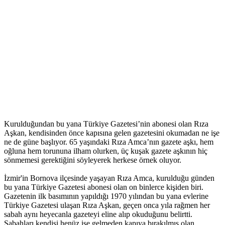
Kurulduğundan bu yana Türkiye Gazetesi’nin abonesi olan Rıza
Aşkan, kendisinden önce kapısına gelen gazetesini okumadan ne işe
ne de güne başlıyor. 65 yaşındaki Rıza Amca’nın gazete aşkı, hem
oğluna hem torununa ilham olurken, üç kuşak gazete aşkının hiç
sönmemesi gerektiğini söyleyerek herkese örnek oluyor.
İzmir'in Bornova ilçesinde yaşayan Rıza Amca, kurulduğu günden
bu yana Türkiye Gazetesi abonesi olan on binlerce kişiden biri.
Gazetenin ilk basımının yapıldığı 1970 yılından bu yana evlerine
Türkiye Gazetesi ulaşan Rıza Aşkan, geçen onca yıla rağmen her
sabah aynı heyecanla gazeteyi eline alıp okuduğunu belirtti.
Sabahları kendisi henüz işe gelmeden kapıya bırakılmış olan