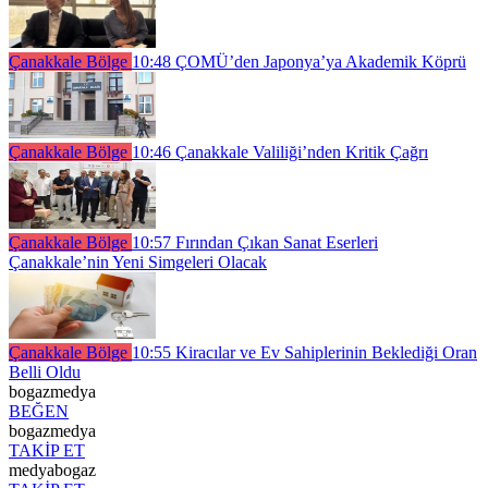
Çanakkale Bölge
10:48
ÇOMÜ’den Japonya’ya Akademik Köprü
Çanakkale Bölge
10:46
Çanakkale Valiliği’nden Kritik Çağrı
Çanakkale Bölge
10:57
Fırından Çıkan Sanat Eserleri
Çanakkale’nin Yeni Simgeleri Olacak
Çanakkale Bölge
10:55
Kiracılar ve Ev Sahiplerinin Beklediği Oran
Belli Oldu
bogazmedya
BEĞEN
bogazmedya
TAKİP ET
medyabogaz