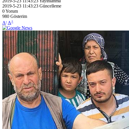
2019-5-23 11:43:23
Yayınlanma
2019-5-23 11:43:23
Güncelleme
0
Yorum
980
Gösterim
-
+
A
A