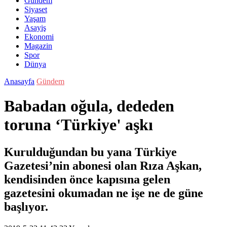
Gündem
Siyaset
Yaşam
Asayiş
Ekonomi
Magazin
Spor
Dünya
Anasayfa
Gündem
Babadan oğula, dededen
toruna ‘Türkiye' aşkı
Kurulduğundan bu yana Türkiye
Gazetesi’nin abonesi olan Rıza Aşkan,
kendisinden önce kapısına gelen
gazetesini okumadan ne işe ne de güne
başlıyor.