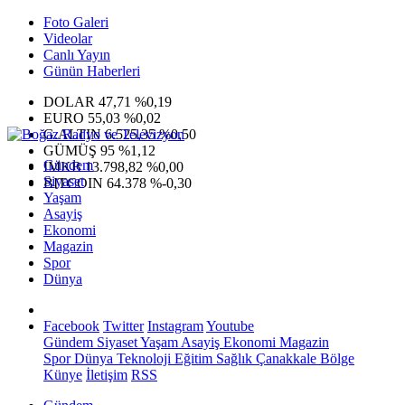
Foto Galeri
Videolar
Canlı Yayın
Günün Haberleri
DOLAR
47,71
%0,19
EURO
55,03
%0,02
G.ALTIN
6.525,35
%0,50
GÜMÜŞ
95
%1,12
Gündem
IMKB
13.798,82
%0,00
Siyaset
BITCOIN
64.378
%-0,30
Yaşam
Asayiş
Ekonomi
Magazin
Spor
Dünya
Facebook
Twitter
Instagram
Youtube
Gündem
Siyaset
Yaşam
Asayiş
Ekonomi
Magazin
Spor
Dünya
Teknoloji
Eğitim
Sağlık
Çanakkale Bölge
Künye
İletişim
RSS