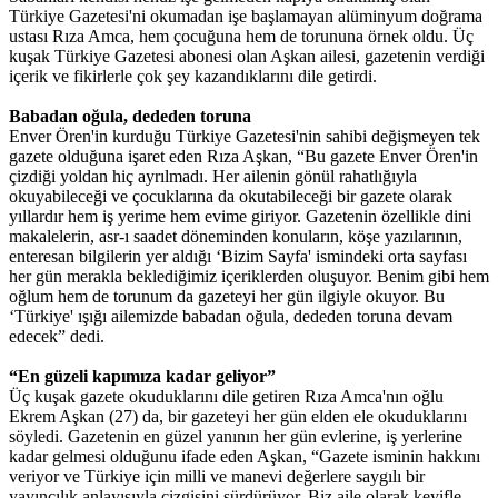
Türkiye Gazetesi'ni okumadan işe başlamayan alüminyum doğrama
ustası Rıza Amca, hem çocuğuna hem de torununa örnek oldu. Üç
kuşak Türkiye Gazetesi abonesi olan Aşkan ailesi, gazetenin verdiği
içerik ve fikirlerle çok şey kazandıklarını dile getirdi.
Babadan oğula, dededen toruna
Enver Ören'in kurduğu Türkiye Gazetesi'nin sahibi değişmeyen tek
gazete olduğuna işaret eden Rıza Aşkan, “Bu gazete Enver Ören'in
çizdiği yoldan hiç ayrılmadı. Her ailenin gönül rahatlığıyla
okuyabileceği ve çocuklarına da okutabileceği bir gazete olarak
yıllardır hem iş yerime hem evime giriyor. Gazetenin özellikle dini
makalelerin, asr-ı saadet döneminden konuların, köşe yazılarının,
enteresan bilgilerin yer aldığı ‘Bizim Sayfa' ismindeki orta sayfası
her gün merakla beklediğimiz içeriklerden oluşuyor. Benim gibi hem
oğlum hem de torunum da gazeteyi her gün ilgiyle okuyor. Bu
‘Türkiye' ışığı ailemizde babadan oğula, dededen toruna devam
edecek” dedi.
“En güzeli kapımıza kadar geliyor”
Üç kuşak gazete okuduklarını dile getiren Rıza Amca'nın oğlu
Ekrem Aşkan (27) da, bir gazeteyi her gün elden ele okuduklarını
söyledi. Gazetenin en güzel yanının her gün evlerine, iş yerlerine
kadar gelmesi olduğunu ifade eden Aşkan, “Gazete isminin hakkını
veriyor ve Türkiye için milli ve manevi değerlere saygılı bir
yayıncılık anlayışıyla çizgisini sürdürüyor. Biz aile olarak keyifle