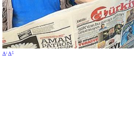
-
+
A
A