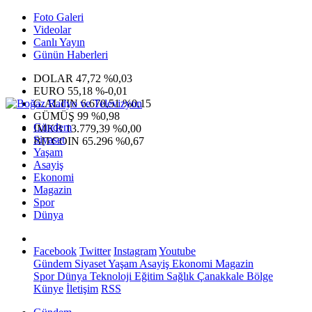
Foto Galeri
Videolar
Canlı Yayın
Günün Haberleri
DOLAR
47,72
%0,03
EURO
55,18
%-0,01
G.ALTIN
6.670,51
%0,15
GÜMÜŞ
99
%0,98
Gündem
IMKB
13.779,39
%0,00
Siyaset
BITCOIN
65.296
%0,67
Yaşam
Asayiş
Ekonomi
Magazin
Spor
Dünya
Facebook
Twitter
Instagram
Youtube
Gündem
Siyaset
Yaşam
Asayiş
Ekonomi
Magazin
Spor
Dünya
Teknoloji
Eğitim
Sağlık
Çanakkale Bölge
Künye
İletişim
RSS