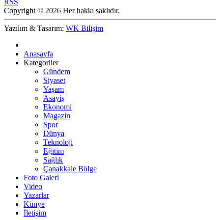
RSS
Copyright © 2026 Her hakkı saklıdır.
Yazılım & Tasarım:
WK Bilişim
Anasayfa
Kategoriler
Gündem
Siyaset
Yaşam
Asayiş
Ekonomi
Magazin
Spor
Dünya
Teknoloji
Eğitim
Sağlık
Çanakkale Bölge
Foto Galeri
Video
Yazarlar
Künye
İletişim