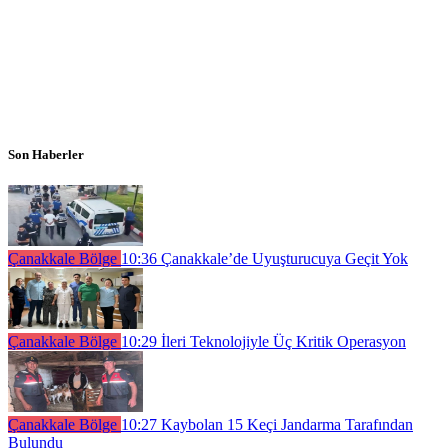
Son Haberler
Çanakkale Bölge
10:36
Çanakkale’de Uyuşturucuya Geçit Yok
Çanakkale Bölge
10:29
İleri Teknolojiyle Üç Kritik Operasyon
Çanakkale Bölge
10:27
Kaybolan 15 Keçi Jandarma Tarafından
Bulundu