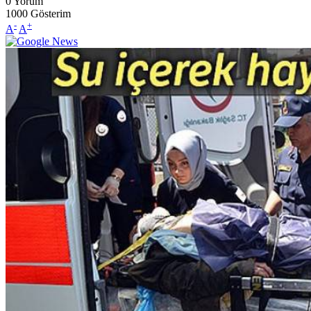
0
Yorum
1000
Gösterim
-
+
A
A