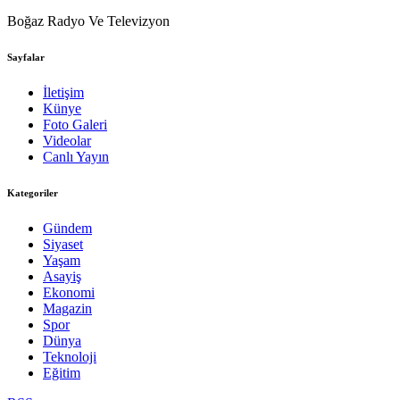
Boğaz Radyo Ve Televizyon
Sayfalar
İletişim
Künye
Foto Galeri
Videolar
Canlı Yayın
Kategoriler
Gündem
Siyaset
Yaşam
Asayiş
Ekonomi
Magazin
Spor
Dünya
Teknoloji
Eğitim