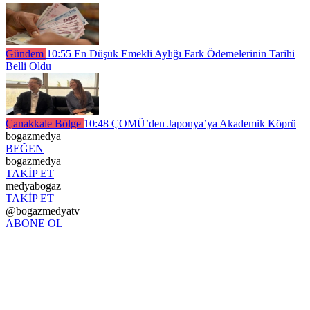
Gündem
10:55
En Düşük Emekli Aylığı Fark Ödemelerinin Tarihi
Belli Oldu
Çanakkale Bölge
10:48
ÇOMÜ’den Japonya’ya Akademik Köprü
bogazmedya
BEĞEN
bogazmedya
TAKİP ET
medyabogaz
TAKİP ET
@bogazmedyatv
ABONE OL