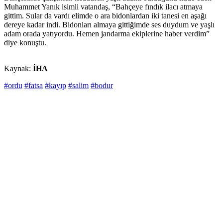
Muhammet Yanık isimli vatandaş, “Bahçeye fındık ilacı atmaya
gittim. Sular da vardı elimde o ara bidonlardan iki tanesi en aşağı
dereye kadar indi. Bidonları almaya gittiğimde ses duydum ve yaşlı
adam orada yatıyordu. Hemen jandarma ekiplerine haber verdim”
diye konuştu.
Kaynak:
İHA
#ordu
#fatsa
#kayıp
#salim
#bodur