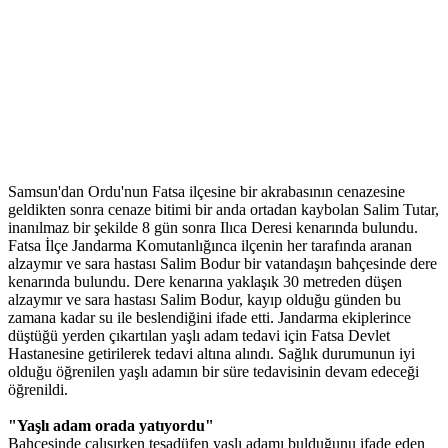
Samsun'dan Ordu'nun Fatsa ilçesine bir akrabasının cenazesine
geldikten sonra cenaze bitimi bir anda ortadan kaybolan Salim Tutar,
inanılmaz bir şekilde 8 gün sonra Ilıca Deresi kenarında bulundu.
Fatsa İlçe Jandarma Komutanlığınca ilçenin her tarafında aranan
alzaymır ve sara hastası Salim Bodur bir vatandaşın bahçesinde dere
kenarında bulundu. Dere kenarına yaklaşık 30 metreden düşen
alzaymır ve sara hastası Salim Bodur, kayıp olduğu günden bu
zamana kadar su ile beslendiğini ifade etti. Jandarma ekiplerince
düştüğü yerden çıkartılan yaşlı adam tedavi için Fatsa Devlet
Hastanesine getirilerek tedavi altına alındı. Sağlık durumunun iyi
olduğu öğrenilen yaşlı adamın bir süre tedavisinin devam edeceği
öğrenildi.
"Yaşlı adam orada yatıyordu"
Bahçesinde çalışırken tesadüfen yaşlı adamı bulduğunu ifade eden