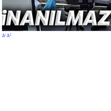
-
+
A
A