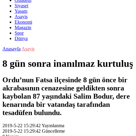
Gündem
Siyaset
Yaşam
Asayiş
Ekonomi
Magazin
Spor
Dünya
Anasayfa
Asayiş
8 gün sonra inanılmaz kurtuluş
Ordu’nun Fatsa ilçesinde 8 gün önce bir
akrabasının cenazesine geldikten sonra
kaybolan 87 yaşındaki Salim Bodur, dere
kenarında bir vatandaş tarafından
tesadüfen bulundu.
2019-5-22 15:29:42
Yayınlanma
2019-5-22 15:29:42
Güncelleme