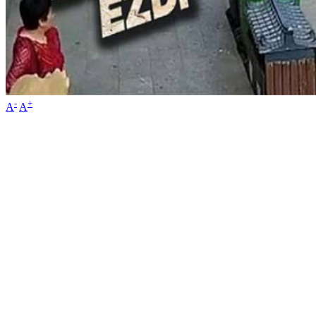
-
+
A
A