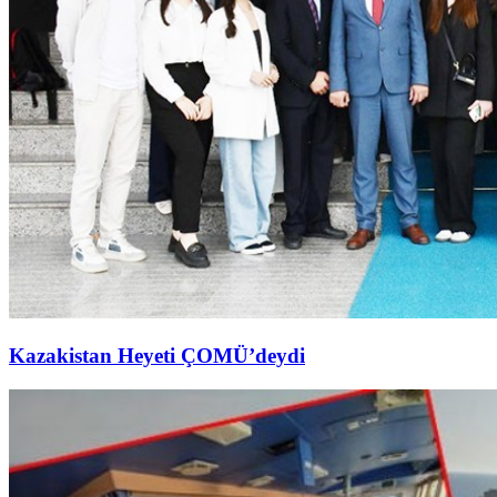
Kazakistan Heyeti ÇOMÜ’deydi