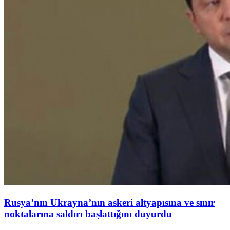
Rusya’nın Ukrayna’nın askeri altyapısına ve sınır
noktalarına saldırı başlattığını duyurdu