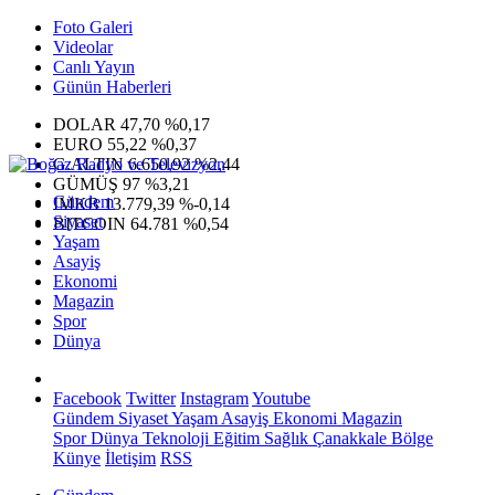
Foto Galeri
Videolar
Canlı Yayın
Günün Haberleri
DOLAR
47,70
%0,17
EURO
55,22
%0,37
G.ALTIN
6.650,92
%2,44
GÜMÜŞ
97
%3,21
Gündem
IMKB
13.779,39
%-0,14
Siyaset
BITCOIN
64.781
%0,54
Yaşam
Asayiş
Ekonomi
Magazin
Spor
Dünya
Facebook
Twitter
Instagram
Youtube
Gündem
Siyaset
Yaşam
Asayiş
Ekonomi
Magazin
Spor
Dünya
Teknoloji
Eğitim
Sağlık
Çanakkale Bölge
Künye
İletişim
RSS