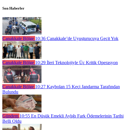
Son Haberler
Çanakkale Bölge
10:36
Çanakkale’de Uyuşturucuya Geçit Yok
Çanakkale Bölge
10:29
İleri Teknolojiyle Üç Kritik Operasyon
Çanakkale Bölge
10:27
Kaybolan 15 Keçi Jandarma Tarafından
Bulundu
Gündem
10:55
En Düşük Emekli Aylığı Fark Ödemelerinin Tarihi
Belli Oldu