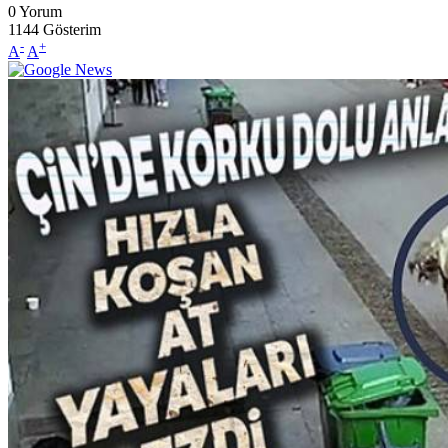
0
Yorum
1144
Gösterim
-
+
A
A