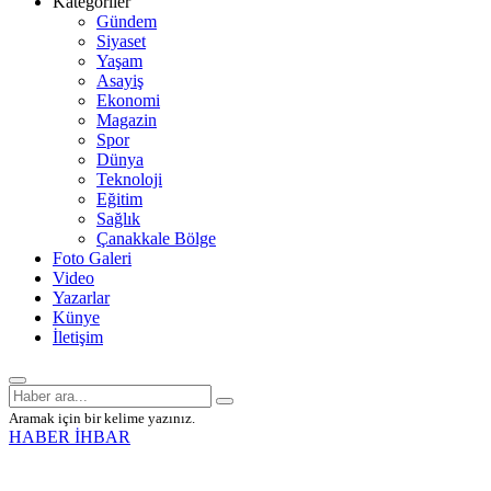
Kategoriler
Gündem
Siyaset
Yaşam
Asayiş
Ekonomi
Magazin
Spor
Dünya
Teknoloji
Eğitim
Sağlık
Çanakkale Bölge
Foto Galeri
Video
Yazarlar
Künye
İletişim
Aramak için bir kelime yazınız.
HABER İHBAR