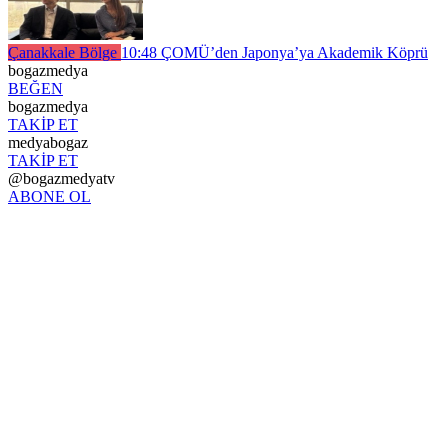
Çanakkale Bölge
10:48
ÇOMÜ’den Japonya’ya Akademik Köprü
bogazmedya
BEĞEN
bogazmedya
TAKİP ET
medyabogaz
TAKİP ET
@bogazmedyatv
ABONE OL