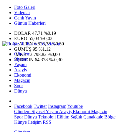
Foto Galeri
Videolar
Canlı Yayın
Günün Haberleri
DOLAR
47,71
%0,19
EURO
55,03
%0,02
G.ALTIN
6.525,35
%0,50
GÜMÜŞ
95
%1,12
Gündem
IMKB
13.798,82
%0,00
Siyaset
BITCOIN
64.378
%-0,30
Yaşam
Asayiş
Ekonomi
Magazin
Spor
Dünya
Facebook
Twitter
Instagram
Youtube
Gündem
Siyaset
Yaşam
Asayiş
Ekonomi
Magazin
Spor
Dünya
Teknoloji
Eğitim
Sağlık
Çanakkale Bölge
Künye
İletişim
RSS