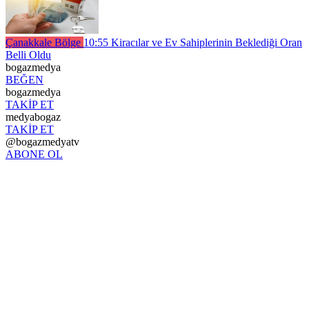
Çanakkale Bölge
10:55
Kiracılar ve Ev Sahiplerinin Beklediği Oran
Belli Oldu
bogazmedya
BEĞEN
bogazmedya
TAKİP ET
medyabogaz
TAKİP ET
@bogazmedyatv
ABONE OL