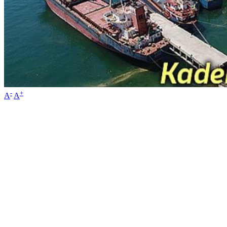
-
+
A
A