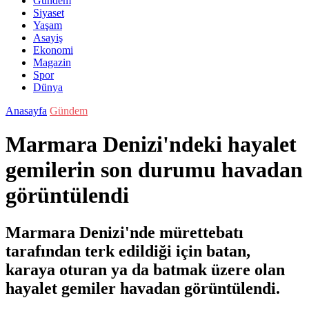
Gündem
Siyaset
Yaşam
Asayiş
Ekonomi
Magazin
Spor
Dünya
Anasayfa
Gündem
Marmara Denizi'ndeki hayalet
gemilerin son durumu havadan
görüntülendi
Marmara Denizi'nde mürettebatı
tarafından terk edildiği için batan,
karaya oturan ya da batmak üzere olan
hayalet gemiler havadan görüntülendi.