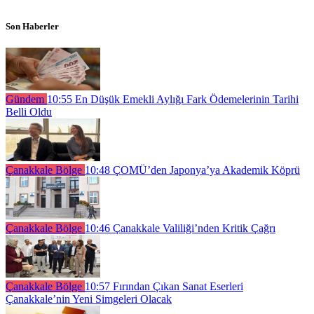
Son Haberler
Gündem
10:55
En Düşük Emekli Aylığı Fark Ödemelerinin Tarihi
Belli Oldu
Çanakkale Bölge
10:48
ÇOMÜ’den Japonya’ya Akademik Köprü
Çanakkale Bölge
10:46
Çanakkale Valiliği’nden Kritik Çağrı
Çanakkale Bölge
10:57
Fırından Çıkan Sanat Eserleri
Çanakkale’nin Yeni Simgeleri Olacak