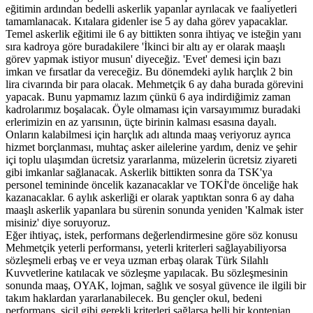
eğitimin ardından bedelli askerlik yapanlar ayrılacak ve faaliyetleri
tamamlanacak. Kıtalara gidenler ise 5 ay daha görev yapacaklar.
Temel askerlik eğitimi ile 6 ay bittikten sonra ihtiyaç ve isteğin yanı
sıra kadroya göre buradakilere 'İkinci bir altı ay er olarak maaşlı
görev yapmak istiyor musun' diyeceğiz. 'Evet' demesi için bazı
imkan ve fırsatlar da vereceğiz. Bu dönemdeki aylık harçlık 2 bin
lira civarında bir para olacak. Mehmetçik 6 ay daha burada görevini
yapacak. Bunu yapmamız lazım çünkü 6 aya indirdiğimiz zaman
kadrolarımız boşalacak. Öyle olmaması için varsayımımız buradaki
erlerimizin en az yarısının, üçte birinin kalması esasına dayalı.
Onların kalabilmesi için harçlık adı altında maaş veriyoruz ayrıca
hizmet borçlanması, muhtaç asker ailelerine yardım, deniz ve şehir
içi toplu ulaşımdan ücretsiz yararlanma, müzelerin ücretsiz ziyareti
gibi imkanlar sağlanacak. Askerlik bittikten sonra da TSK'ya
personel temininde öncelik kazanacaklar ve TOKİ'de önceliğe hak
kazanacaklar. 6 aylık askerliği er olarak yaptıktan sonra 6 ay daha
maaşlı askerlik yapanlara bu sürenin sonunda yeniden 'Kalmak ister
misiniz' diye soruyoruz.
Eğer ihtiyaç, istek, performans değerlendirmesine göre söz konusu
Mehmetçik yeterli performansı, yeterli kriterleri sağlayabiliyorsa
sözleşmeli erbaş ve er veya uzman erbaş olarak Türk Silahlı
Kuvvetlerine katılacak ve sözleşme yapılacak. Bu sözleşmesinin
sonunda maaş, OYAK, lojman, sağlık ve sosyal güvence ile ilgili bir
takım haklardan yararlanabilecek. Bu gençler okul, bedeni
performans, sicil gibi gerekli kriterleri sağlarsa belli bir kontenjan