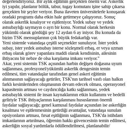
değerlendiriyoruz. Bir aylık eğitimin gerçekten önemi var. Askerlik
iyi yapılır, planlanır bölük, tabur, tugay komutanı işine sahip çıkarsa
gerçekten bir şeyler veriyor. Buna ilaveten üniversitelerle konuşarak
oradaki programı daha etkin hale getirmeye çalışıyoruz. Sonuç
olarak askerlik kısalıyor ve eşitleniyor. Yedek subay ve yedek
astsubaylığı saymayın o ayrı bir konu. Normal olarak herkesin
yükümlü olarak gördüğü şey 12 aydan 6 ay iniyor. Bu konuda da
bizim TSK mensuplarının çok büyük fedakarlığı var.
Yeni sistemle vatandaşa çeşitli seçenekler sunuluyor. İster yedek
subay, ister yedek astsubay isterse sözleşmeli erbaş, er veya uzman
erbaş olarak görev yapanlara maddi olarak kendisinin, ailesinin
ihtiyacını bir nebze de olsa karşılama imkanı veriyor."
Akar, yeni sistemin TSK açısından harbin değişen doğasına uyum
sağlanması, profesyonel/yükümlü askerlik dengesinin temin
edilmesi, tüm vatandaşlar tarafından genel askeri eğitimin
alınmasının sağlayacağı getiriler, TSK'nın tarihsel vasfı olan halkın
farklı kesimlerinden oluşmasının devam edecek olması, operasyonel
kapasitenin artması ve caydırıcılığa katkı sağlanması, yedek
astsubaylık sistemi ile insan kaynaklarının etkin kullanımı ve bedelli
geliriyle TSK ihtiyaçlarının karşılanması hususlarının önemli
faydalar sağlayacağı; genel kamusal faydalar açısından ise askerliğin
kısalması ve eşitlenmesinin getirdiği avantajlar, vatandaşa sunulan
opsiyonların artması, fırsat eşitliğinin sağlanması, TSK'da istihdam
imkanlarının artırılması, öğrenim hakkı güvencesinin temin edilmesi,
askerliğin sosyal yardımlarla ödüllendirilmesi, planlanabilir/