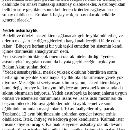
dahilinde bir sınavı müteakip astsubay olabilecekler. Astsubaylıktan
belli bir süre geçtikten sonra belirlenen kriterleri sağlayanlar da
subay olabilecek. Er olarak başlayacak, subay olacak belki de
general olacak."
Yedek astsubaylık
Bedelli ve dövizli askerlikten sağlanacak gelirle yükümlü erbaş ve
erlerin maaşları ile diğer giderlerin karşılanabileceğini ifade eden
Akar, "Bütçeye herhangi bir yük teşkil etmeden bu sistemin kendi
içinde dönmesini amaçlıyoruz" dedi.
Yeni sistemle birlikte çok önemli olarak nitelendirdiği "yedek
astsubaylık" uygulamasının da hayata geçirileceğini açıklayan
Bakan Akar, şunları dedi:
"Yedek astsubaylıkla, meslek yüksek okulunu bitirdikten sonra
herhangi bir şekilde zorlamayla 4 yıllık okul bitirmenize gerek yok
diyoruz. Mesleğinizi seviyorsanız bunu yapın, askerlikten dolayı
bunu değiştirmeye kalkmayın, böylece ara personel konusunda da
sıkıntı oluşmasın istiyoruz. Yedek astsubaylığa kontenjanların uygun
olması ve istemeleri durumunda lisans ve lisans üstü mezunları da
başvurabilecek. Buraya geldiklerinde iki aylık temel ve sınıf
eğitiminin ardından maaşlı olarak 10 ay faaliyetlerini yapacak.
Toplamda 12 ayın bitirilmesinin ardından gençler isterse terhis
olabilecek. İstek, ihtiyaç ve kadroya göre kendilerine 'Kalmak ister
misiniz' diye soracağız. Kalmak isteyenler astsubay olarak devam
edecek. Yine astsubaylığa müteakip istenilen kriterleri karşıladıkları