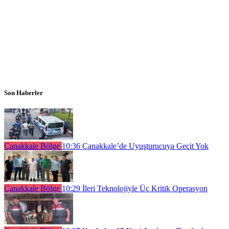
Son Haberler
Çanakkale Bölge
10:36
Çanakkale’de Uyuşturucuya Geçit Yok
Çanakkale Bölge
10:29
İleri Teknolojiyle Üç Kritik Operasyon