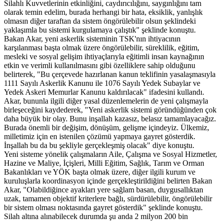
Silahlı Kuvvetlerinin etkinliğini, caydırıcılığını, saygınlığını tam
olarak temin edelim, burada herhangi bir hata, eksiklik, yanlışlık
olmasın diğer taraftan da sistem öngörülebilir olsun şeklindeki
yaklaşımla bu sistemi kurgulamaya çalıştık" şeklinde konuştu.
Bakan Akar, yeni askerlik sisteminin TSK'nın ihtiyacının
karşılanması başta olmak üzere öngörülebilir, süreklilik, eğitim,
mesleki ve sosyal gelişim ihtiyaçlarıyla eğitimli insan kaynağının
etkin ve verimli kullanılmasını gibi özelliklere sahip olduğunu
belirterek, "Bu çerçevede hazırlanan kanun teklifinin yasalaşmasıyla
1111 Sayılı Askerlik Kanunu ile 1076 Sayılı Yedek Subaylar ve
Yedek Askeri Memurlar Kanunu kaldırılacak" ifadesini kullandı.
Akar, bununla ilgili diğer yasal düzenlemelerin de yeni çalışmayla
birleşeceğini kaydederek, "Yeni askerlik sistemi göründüğünden çok
daha büyük bir olay. Bunu inşallah kazasız, belasız tamamlayacağız.
Burada önemli bir değişim, dönüşüm, gelişme içindeyiz. Ülkemiz,
milletimiz için en istenilen çözümü yapmaya gayret gösterdik.
İnşallah bu da bu şekliyle gerçekleşmiş olacak" diye konuştu.
Yeni sisteme yönelik çalışmaların Aile, Çalışma ve Sosyal Hizmetler,
Hazine ve Maliye, İçişleri, Milli Eğitim, Sağlık, Tarım ve Orman
Bakanlıkları ve YÖK başta olmak üzere, diğer ilgili kurum ve
kuruluşlarla koordinasyon içinde gerçekleştirildiğini belirten Bakan
Akar, "Olabildiğince ayakları yere sağlam basan, duygusallıktan
uzak, tamamen objektif kriterlere bağlı, sürdürülebilir, öngörülebilir
bir sistem olması noktasında gayret gösterdik" şeklinde konuştu.
Silah altına alınabilecek durumda şu anda 2 milyon 200 bin