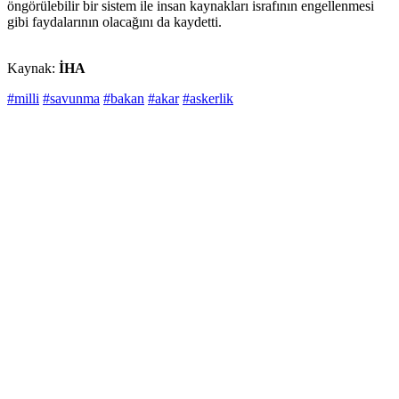
öngörülebilir bir sistem ile insan kaynakları israfının engellenmesi
gibi faydalarının olacağını da kaydetti.
Kaynak:
İHA
#milli
#savunma
#bakan
#akar
#askerlik