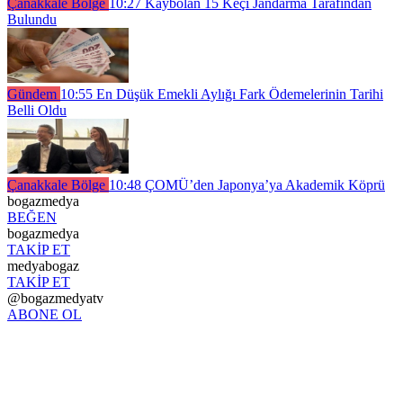
Çanakkale Bölge
10:27
Kaybolan 15 Keçi Jandarma Tarafından
Bulundu
Gündem
10:55
En Düşük Emekli Aylığı Fark Ödemelerinin Tarihi
Belli Oldu
Çanakkale Bölge
10:48
ÇOMÜ’den Japonya’ya Akademik Köprü
bogazmedya
BEĞEN
bogazmedya
TAKİP ET
medyabogaz
TAKİP ET
@bogazmedyatv
ABONE OL