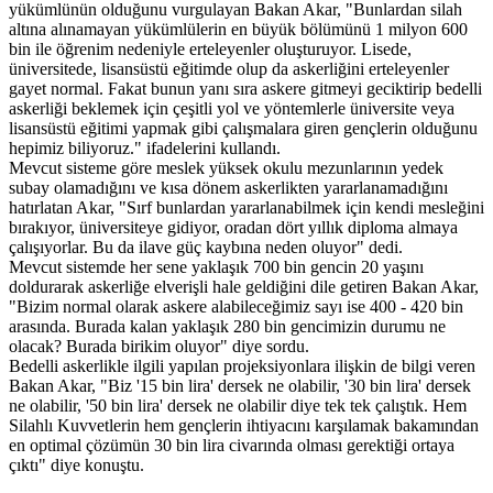
yükümlünün olduğunu vurgulayan Bakan Akar, "Bunlardan silah
altına alınamayan yükümlülerin en büyük bölümünü 1 milyon 600
bin ile öğrenim nedeniyle erteleyenler oluşturuyor. Lisede,
üniversitede, lisansüstü eğitimde olup da askerliğini erteleyenler
gayet normal. Fakat bunun yanı sıra askere gitmeyi geciktirip bedelli
askerliği beklemek için çeşitli yol ve yöntemlerle üniversite veya
lisansüstü eğitimi yapmak gibi çalışmalara giren gençlerin olduğunu
hepimiz biliyoruz." ifadelerini kullandı.
Mevcut sisteme göre meslek yüksek okulu mezunlarının yedek
subay olamadığını ve kısa dönem askerlikten yararlanamadığını
hatırlatan Akar, "Sırf bunlardan yararlanabilmek için kendi mesleğini
bırakıyor, üniversiteye gidiyor, oradan dört yıllık diploma almaya
çalışıyorlar. Bu da ilave güç kaybına neden oluyor" dedi.
Mevcut sistemde her sene yaklaşık 700 bin gencin 20 yaşını
doldurarak askerliğe elverişli hale geldiğini dile getiren Bakan Akar,
"Bizim normal olarak askere alabileceğimiz sayı ise 400 - 420 bin
arasında. Burada kalan yaklaşık 280 bin gencimizin durumu ne
olacak? Burada birikim oluyor" diye sordu.
Bedelli askerlikle ilgili yapılan projeksiyonlara ilişkin de bilgi veren
Bakan Akar, "Biz '15 bin lira' dersek ne olabilir, '30 bin lira' dersek
ne olabilir, '50 bin lira' dersek ne olabilir diye tek tek çalıştık. Hem
Silahlı Kuvvetlerin hem gençlerin ihtiyacını karşılamak bakamından
en optimal çözümün 30 bin lira civarında olması gerektiği ortaya
çıktı" diye konuştu.