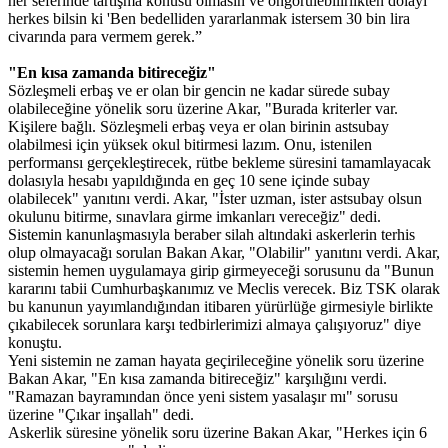
her seferinde tartışma konusu olmasın ve öngörülebilirlikten dolayı
herkes bilsin ki 'Ben bedelliden yararlanmak istersem 30 bin lira
civarında para vermem gerek.”
"En kısa zamanda bitireceğiz"
Sözleşmeli erbaş ve er olan bir gencin ne kadar sürede subay
olabileceğine yönelik soru üzerine Akar, "Burada kriterler var.
Kişilere bağlı. Sözleşmeli erbaş veya er olan birinin astsubay
olabilmesi için yüksek okul bitirmesi lazım. Onu, istenilen
performansı gerçekleştirecek, rütbe bekleme süresini tamamlayacak
dolasıyla hesabı yapıldığında en geç 10 sene içinde subay
olabilecek" yanıtını verdi. Akar, "İster uzman, ister astsubay olsun
okulunu bitirme, sınavlara girme imkanları vereceğiz" dedi.
Sistemin kanunlaşmasıyla beraber silah altındaki askerlerin terhis
olup olmayacağı sorulan Bakan Akar, "Olabilir" yanıtını verdi. Akar,
sistemin hemen uygulamaya girip girmeyeceği sorusunu da "Bunun
kararını tabii Cumhurbaşkanımız ve Meclis verecek. Biz TSK olarak
bu kanunun yayımlandığından itibaren yürürlüğe girmesiyle birlikte
çıkabilecek sorunlara karşı tedbirlerimizi almaya çalışıyoruz" diye
konuştu.
Yeni sistemin ne zaman hayata geçirileceğine yönelik soru üzerine
Bakan Akar, "En kısa zamanda bitireceğiz" karşılığını verdi.
"Ramazan bayramından önce yeni sistem yasalaşır mı" sorusu
üzerine "Çıkar inşallah" dedi.
Askerlik süresine yönelik soru üzerine Bakan Akar, "Herkes için 6