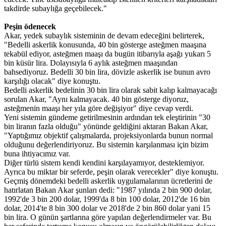
takdirde subaylığa geçebilecek."
Peşin ödenecek
Akar, yedek subaylık sisteminin de devam edeceğini belirterek,
"Bedelli askerlik konusunda, 40 bin gösterge asteğmen maaşına
tekabül ediyor, asteğmen maaşı da bugün itibarıyla aşağı yukarı 5
bin küsür lira. Dolayısıyla 6 aylık asteğmen maaşından
bahsediyoruz. Bedelli 30 bin lira, dövizle askerlik ise bunun avro
karşılığı olacak" diye konuştu.
Bedelli askerlik bedelinin 30 bin lira olarak sabit kalıp kalmayacağı
sorulan Akar, "Aynı kalmayacak. 40 bin gösterge diyoruz,
asteğmenin maaşı her yıla göre değişiyor" diye cevap verdi.
Yeni sistemin gündeme getirilmesinin ardından tek eleştirinin "30
bin liranın fazla olduğu" yönünde geldiğini aktaran Bakan Akar,
"Yaptığımız objektif çalışmalarda, projeksiyonlarda bunun normal
olduğunu değerlendiriyoruz. Bu sistemin karşılanması için bizim
buna ihtiyacımız var.
Diğer türlü sistem kendi kendini karşılayamıyor, desteklemiyor.
Ayrıca bu miktar bir seferde, peşin olarak verecekler" diye konuştu.
Geçmiş dönemdeki bedelli askerlik uygulamalarının ücretlerini de
hatırlatan Bakan Akar şunları dedi: "1987 yılında 2 bin 900 dolar,
1992'de 3 bin 200 dolar, 1999'da 8 bin 100 dolar, 2012'de 16 bin
dolar, 2014'te 8 bin 300 dolar ve 2018'de 2 bin 860 dolar yani 15
bin lira. O günün şartlarına göre yapılan değerlendirmeler var. Bu