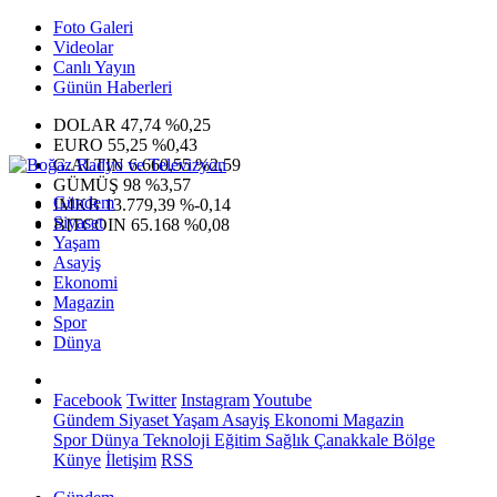
Foto Galeri
Videolar
Canlı Yayın
Günün Haberleri
DOLAR
47,74
%0,25
EURO
55,25
%0,43
G.ALTIN
6.660,55
%2,59
GÜMÜŞ
98
%3,57
Gündem
IMKB
13.779,39
%-0,14
Siyaset
BITCOIN
65.168
%0,08
Yaşam
Asayiş
Ekonomi
Magazin
Spor
Dünya
Facebook
Twitter
Instagram
Youtube
Gündem
Siyaset
Yaşam
Asayiş
Ekonomi
Magazin
Spor
Dünya
Teknoloji
Eğitim
Sağlık
Çanakkale Bölge
Künye
İletişim
RSS