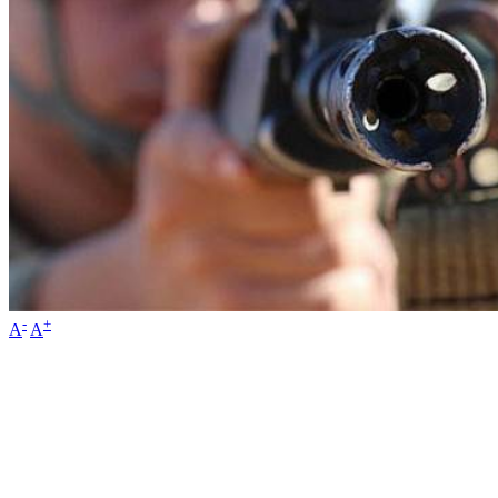
-
+
A
A