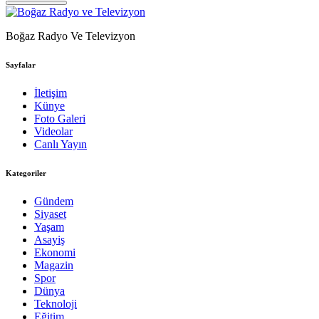
Boğaz Radyo Ve Televizyon
Sayfalar
İletişim
Künye
Foto Galeri
Videolar
Canlı Yayın
Kategoriler
Gündem
Siyaset
Yaşam
Asayiş
Ekonomi
Magazin
Spor
Dünya
Teknoloji
Eğitim