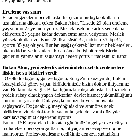
ay yapma şansı var" dedi.
Erteleme yaş sınırı
Eskiden gençlerin bedelli askerlik çıkar umuduyla okullarını
uzattıklarına dikkati çeken Bakan Akar, "Lisede 29 olan erteleme
yaş sınırını 22'ye indiriyoruz, Meslek liselerine artı 3 sene daha
ekliyoruz 25 yaşına kadar devam etme şansı veriyoruz. Meslek
yüksek okulları ve lisans 28, lisansüstü 32, doktora 35, tıp 35,
sporcu 35 yaş oluyor. Bunları aşağı çekerek lüzumsuz beklemeleri,
tıkanıklıkları ve insanların bir an önce bu işi bitirerek işlerini
güçlerini yapmalarını sağlamayı hedefliyoruz " ifadesini kullandı.
Bakan Akar, yeni askerlik sistemindeki özel düzenlemelere
ilişkin ise şu bilgileri verdi:
"Özellikle doğuda, güneydoğuda, Suriye'nin kuzeyinde, Irak'ın
kuzeyindeki görev yapan birliklerimizde bizim doktor ihtiyacımız
var. Bu konuda Sağlık Bakanlığımızla çalışarak askerlik hizmetini
yedek subay olarak yapan doktorlar, devlet hizmet yükümlülüğünü
tamamlamış olacak. Dolayısıyla bu bize büyük bir avantaj
sağlayacak. Doğudaki, güneydoğudaki ve sınır ötesindeki
birliklerimizin de doktor ihtiyacını bu şekilde azami düzeyde
karşılayacağımızı değerlendiriyoruz.
Bunun TSK açısından hakikaten günümüzün gelişen ve değişen
muharebe, operasyon şartlarına, ihtiyaçlarına cevap verdiğine
inanıyoruz. Profesyonelleşme dediğimiz dengeyi sağladığını