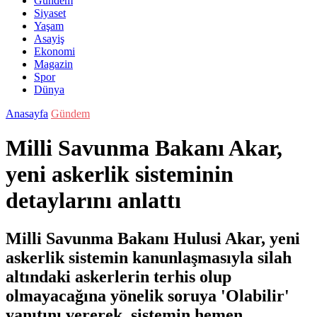
Gündem
Siyaset
Yaşam
Asayiş
Ekonomi
Magazin
Spor
Dünya
Anasayfa
Gündem
Milli Savunma Bakanı Akar,
yeni askerlik sisteminin
detaylarını anlattı
Milli Savunma Bakanı Hulusi Akar, yeni
askerlik sistemin kanunlaşmasıyla silah
altındaki askerlerin terhis olup
olmayacağına yönelik soruya 'Olabilir'
yanıtını vererek, sistemin hemen