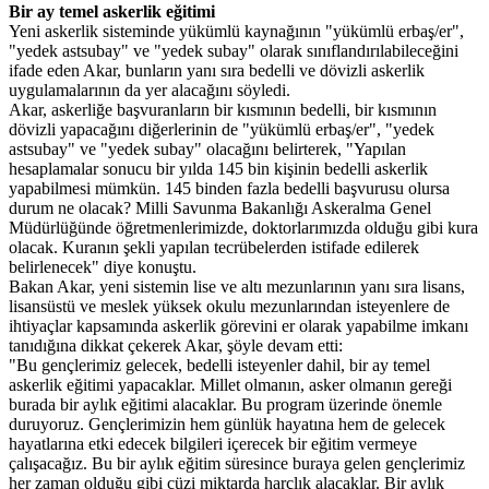
Bir ay temel askerlik eğitimi
Yeni askerlik sisteminde yükümlü kaynağının "yükümlü erbaş/er",
"yedek astsubay" ve "yedek subay" olarak sınıflandırılabileceğini
ifade eden Akar, bunların yanı sıra bedelli ve dövizli askerlik
uygulamalarının da yer alacağını söyledi.
Akar, askerliğe başvuranların bir kısmının bedelli, bir kısmının
dövizli yapacağını diğerlerinin de "yükümlü erbaş/er", "yedek
astsubay" ve "yedek subay" olacağını belirterek, "Yapılan
hesaplamalar sonucu bir yılda 145 bin kişinin bedelli askerlik
yapabilmesi mümkün. 145 binden fazla bedelli başvurusu olursa
durum ne olacak? Milli Savunma Bakanlığı Askeralma Genel
Müdürlüğünde öğretmenlerimizde, doktorlarımızda olduğu gibi kura
olacak. Kuranın şekli yapılan tecrübelerden istifade edilerek
belirlenecek" diye konuştu.
Bakan Akar, yeni sistemin lise ve altı mezunlarının yanı sıra lisans,
lisansüstü ve meslek yüksek okulu mezunlarından isteyenlere de
ihtiyaçlar kapsamında askerlik görevini er olarak yapabilme imkanı
tanıdığına dikkat çekerek Akar, şöyle devam etti:
"Bu gençlerimiz gelecek, bedelli isteyenler dahil, bir ay temel
askerlik eğitimi yapacaklar. Millet olmanın, asker olmanın gereği
burada bir aylık eğitimi alacaklar. Bu program üzerinde önemle
duruyoruz. Gençlerimizin hem günlük hayatına hem de gelecek
hayatlarına etki edecek bilgileri içerecek bir eğitim vermeye
çalışacağız. Bu bir aylık eğitim süresince buraya gelen gençlerimiz
her zaman olduğu gibi cüzi miktarda harçlık alacaklar. Bir aylık