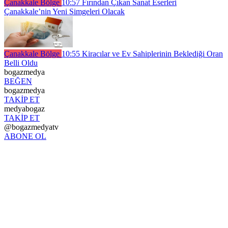
Çanakkale Bölge
10:57
Fırından Çıkan Sanat Eserleri
Çanakkale’nin Yeni Simgeleri Olacak
Çanakkale Bölge
10:55
Kiracılar ve Ev Sahiplerinin Beklediği Oran
Belli Oldu
bogazmedya
BEĞEN
bogazmedya
TAKİP ET
medyabogaz
TAKİP ET
@bogazmedyatv
ABONE OL