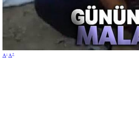
-
+
A
A