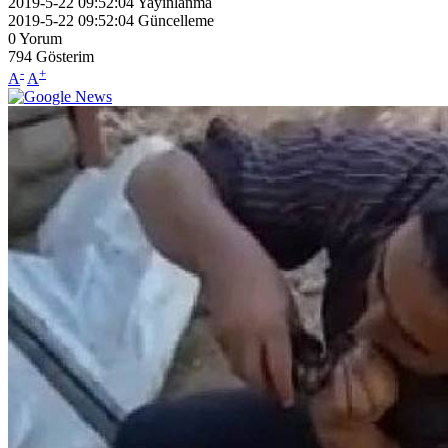
2019-5-22 09:52:04
Yayınlanma
2019-5-22 09:52:04
Güncelleme
0
Yorum
794
Gösterim
-
+
A
A