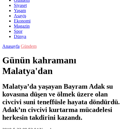
Gündem
Siyaset
Yaşam
Asayiş
Ekonomi
Magazin
Spor
Dünya
Anasayfa
Gündem
Günün kahramanı
Malatya'dan
Malatya’da yaşayan Bayram Adak su
kovasına düşen ve ölmek üzere olan
civcivi suni teneffüsle hayata döndürdü.
Adak’ın civcivi kurtarma mücadelesi
herkesin takdirini kazandı.