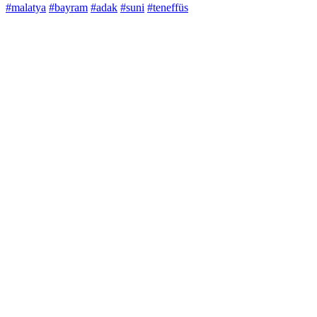
#malatya
#bayram
#adak
#suni
#teneffüs