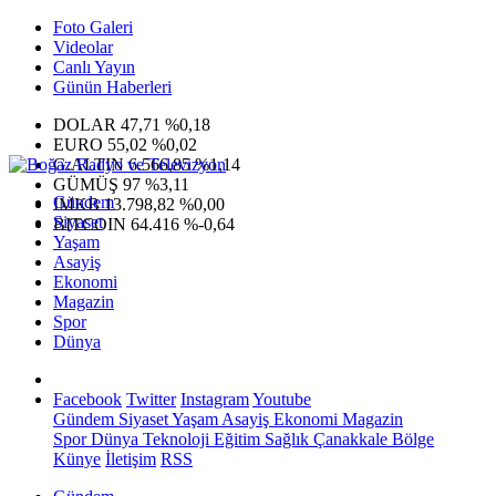
Foto Galeri
Videolar
Canlı Yayın
Günün Haberleri
DOLAR
47,71
%0,18
EURO
55,02
%0,02
G.ALTIN
6.566,85
%1,14
GÜMÜŞ
97
%3,11
Gündem
IMKB
13.798,82
%0,00
Siyaset
BITCOIN
64.416
%-0,64
Yaşam
Asayiş
Ekonomi
Magazin
Spor
Dünya
Facebook
Twitter
Instagram
Youtube
Gündem
Siyaset
Yaşam
Asayiş
Ekonomi
Magazin
Spor
Dünya
Teknoloji
Eğitim
Sağlık
Çanakkale Bölge
Künye
İletişim
RSS