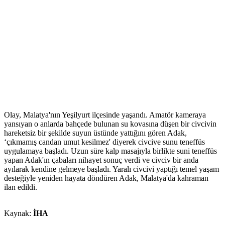
Olay, Malatya'nın Yeşilyurt ilçesinde yaşandı. Amatör kameraya
yansıyan o anlarda bahçede bulunan su kovasına düşen bir civcivin
hareketsiz bir şekilde suyun üstünde yattığını gören Adak,
‘çıkmamış candan umut kesilmez' diyerek civcive sunu teneffüs
uygulamaya başladı. Uzun süre kalp masajıyla birlikte suni teneffüs
yapan Adak'ın çabaları nihayet sonuç verdi ve civciv bir anda
ayılarak kendine gelmeye başladı. Yaralı civcivi yaptığı temel yaşam
desteğiyle yeniden hayata döndüren Adak, Malatya'da kahraman
ilan edildi.
Kaynak:
İHA