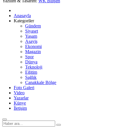
Yazılım & Tasarım:
WK Bilişim
Anasayfa
Kategoriler
Gündem
Siyaset
Yaşam
Asayiş
Ekonomi
Magazin
Spor
Dünya
Teknoloji
Eğitim
Sağlık
Çanakkale Bölge
Foto Galeri
Video
Yazarlar
Künye
İletişim