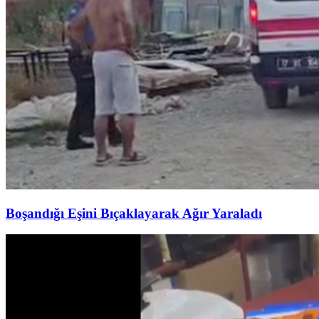
Boşandığı Eşini Bıçaklayarak Ağır Yaraladı