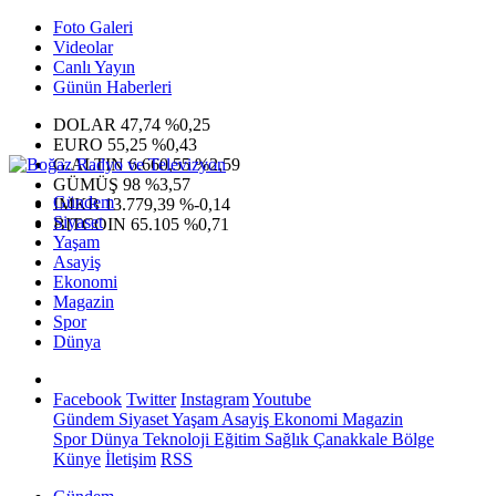
Foto Galeri
Videolar
Canlı Yayın
Günün Haberleri
DOLAR
47,74
%0,25
EURO
55,25
%0,43
G.ALTIN
6.660,55
%2,59
GÜMÜŞ
98
%3,57
Gündem
IMKB
13.779,39
%-0,14
Siyaset
BITCOIN
65.105
%0,71
Yaşam
Asayiş
Ekonomi
Magazin
Spor
Dünya
Facebook
Twitter
Instagram
Youtube
Gündem
Siyaset
Yaşam
Asayiş
Ekonomi
Magazin
Spor
Dünya
Teknoloji
Eğitim
Sağlık
Çanakkale Bölge
Künye
İletişim
RSS