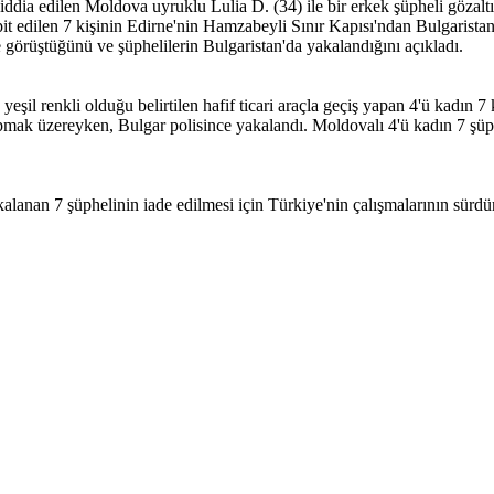
ı iddia edilen Moldova uyruklu Lulia D. (34) ile bir erkek şüpheli gözaltı
t edilen 7 kişinin Edirne'nin Hamzabeyli Sınır Kapısı'ndan Bulgaristan'
e görüştüğünü ve şüphelilerin Bulgaristan'da yakalandığını açıkladı.
şil renkli olduğu belirtilen hafif ticari araçla geçiş yapan 4'ü kadın 7 ki
ak üzereyken, Bulgar polisince yakalandı. Moldovalı 4'ü kadın 7 şüphe
an 7 şüphelinin iade edilmesi için Türkiye'nin çalışmalarının sürdürü