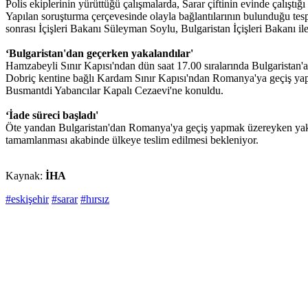
Polis ekiplerinin yürüttüğü çalışmalarda, Sarar çiftinin evinde çalıştığ
Yapılan soruşturma çerçevesinde olayla bağlantılarının bulunduğu tespi
sonrası İçişleri Bakanı Süleyman Soylu, Bulgaristan İçişleri Bakanı il
‘Bulgaristan'dan geçerken yakalandılar'
Hamzabeyli Sınır Kapısı'ndan dün saat 17.00 sıralarında Bulgaristan'a ye
Dobriç kentine bağlı Kardam Sınır Kapısı'ndan Romanya'ya geçiş yapm
Busmantdi Yabancılar Kapalı Cezaevi'ne konuldu.
‘İade süreci başladı'
Öte yandan Bulgaristan'dan Romanya'ya geçiş yapmak üzereyken yakalan
tamamlanması akabinde ülkeye teslim edilmesi bekleniyor.
Kaynak:
İHA
#eskişehir
#sarar
#hırsız