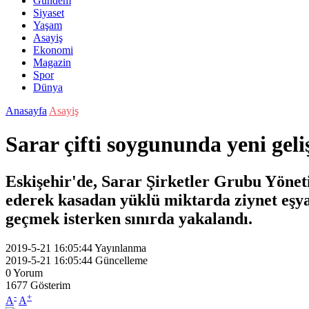
Gündem
Siyaset
Yaşam
Asayiş
Ekonomi
Magazin
Spor
Dünya
Anasayfa
Asayiş
Sarar çifti soygununda yeni gel
Eskişehir'de, Sarar Şirketler Grubu Yönet
ederek kasadan yüklü miktarda ziynet eşyas
geçmek isterken sınırda yakalandı.
2019-5-21 16:05:44
Yayınlanma
2019-5-21 16:05:44
Güncelleme
0
Yorum
1677
Gösterim
-
+
A
A