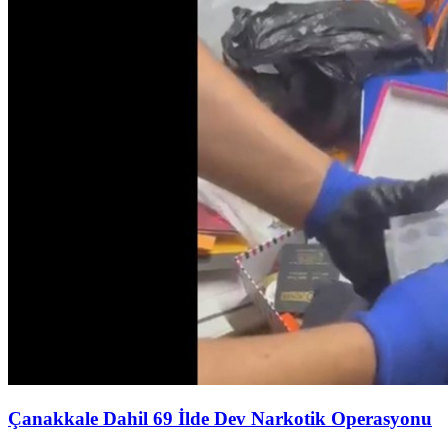
Çanakkale Dahil 69 İlde Dev Narkotik Operasyonu