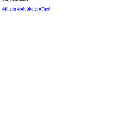
#filistin
#büyükelçi
#Faed