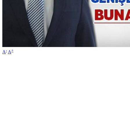
-
+
A
A