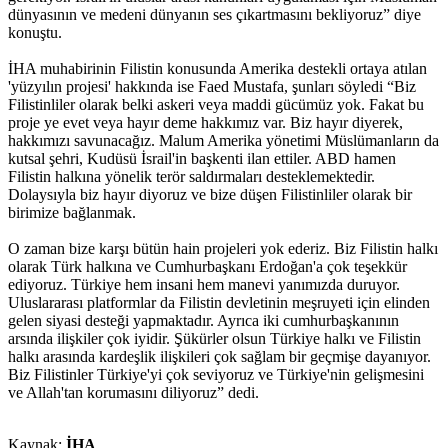
dünyasının ve medeni dünyanın ses çıkartmasını bekliyoruz” diye
konuştu.
İHA muhabirinin Filistin konusunda Amerika destekli ortaya atılan
'yüzyılın projesi' hakkında ise Faed Mustafa, şunları söyledi “Biz
Filistinliler olarak belki askeri veya maddi gücümüz yok. Fakat bu
proje ye evet veya hayır deme hakkımız var. Biz hayır diyerek,
hakkımızı savunacağız. Malum Amerika yönetimi Müslümanların da
kutsal şehri, Kudüsü İsrail'in başkenti ilan ettiler. ABD hamen
Filistin halkına yönelik terör saldırmaları desteklemektedir.
Dolaysıyla biz hayır diyoruz ve bize düşen Filistinliler olarak bir
birimize bağlanmak.
O zaman bize karşı bütün hain projeleri yok ederiz. Biz Filistin halkı
olarak Türk halkına ve Cumhurbaşkanı Erdoğan'a çok teşekkür
ediyoruz. Türkiye hem insani hem manevi yanımızda duruyor.
Uluslararası platformlar da Filistin devletinin meşruyeti için elinden
gelen siyasi desteği yapmaktadır. Ayrıca iki cumhurbaşkanının
arsında ilişkiler çok iyidir. Şükürler olsun Türkiye halkı ve Filistin
halkı arasında kardeşlik ilişkileri çok sağlam bir geçmişe dayanıyor.
Biz Filistinler Türkiye'yi çok seviyoruz ve Türkiye'nin gelişmesini
ve Allah'tan korumasını diliyoruz” dedi.
Kaynak:
İHA