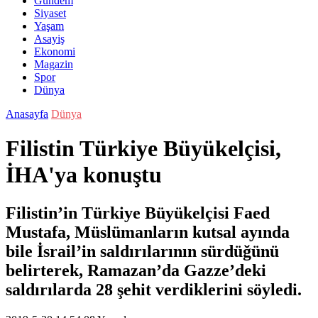
Gündem
Siyaset
Yaşam
Asayiş
Ekonomi
Magazin
Spor
Dünya
Anasayfa
Dünya
Filistin Türkiye Büyükelçisi,
İHA'ya konuştu
Filistin’in Türkiye Büyükelçisi Faed
Mustafa, Müslümanların kutsal ayında
bile İsrail’in saldırılarının sürdüğünü
belirterek, Ramazan’da Gazze’deki
saldırılarda 28 şehit verdiklerini söyledi.