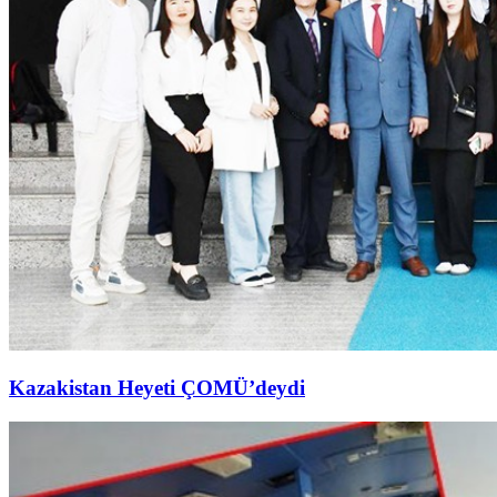
Kazakistan Heyeti ÇOMÜ’deydi