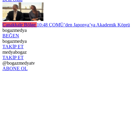
Çanakkale Bölge
10:48
ÇOMÜ’den Japonya’ya Akademik Köprü
bogazmedya
BEĞEN
bogazmedya
TAKİP ET
medyabogaz
TAKİP ET
@bogazmedyatv
ABONE OL