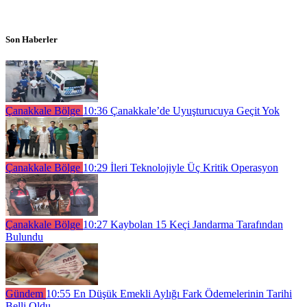
Son Haberler
Çanakkale Bölge
10:36
Çanakkale’de Uyuşturucuya Geçit Yok
Çanakkale Bölge
10:29
İleri Teknolojiyle Üç Kritik Operasyon
Çanakkale Bölge
10:27
Kaybolan 15 Keçi Jandarma Tarafından
Bulundu
Gündem
10:55
En Düşük Emekli Aylığı Fark Ödemelerinin Tarihi
Belli Oldu