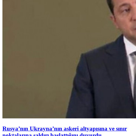
Rusya’nın Ukrayna’nın askeri altyapısına ve sınır
noktalarına saldırı başlattığını duyurdu