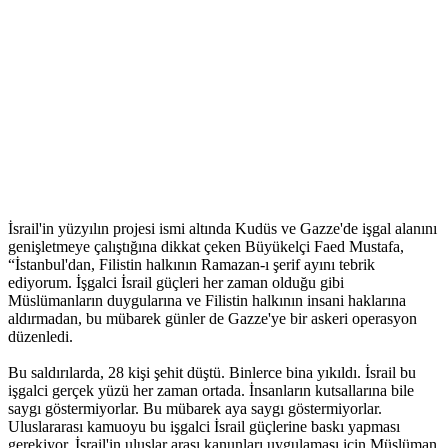
İsrail'in yüzyılın projesi ismi altında Kudüs ve Gazze'de işgal alanını
genişletmeye çalıştığına dikkat çeken Büyükelçi Faed Mustafa,
“İstanbul'dan, Filistin halkının Ramazan-ı şerif ayını tebrik
ediyorum. İşgalci İsrail güçleri her zaman olduğu gibi
Müslümanların duygularına ve Filistin halkının insani haklarına
aldırmadan, bu mübarek günler de Gazze'ye bir askeri operasyon
düzenledi.
Bu saldırılarda, 28 kişi şehit düştü. Binlerce bina yıkıldı. İsrail bu
işgalci gerçek yüzü her zaman ortada. İnsanların kutsallarına bile
saygı göstermiyorlar. Bu mübarek aya saygı göstermiyorlar.
Uluslararası kamuoyu bu işgalci İsrail güçlerine baskı yapması
gerekiyor. İsrail'in uluslar arası kanunları uygulaması için Müslüman