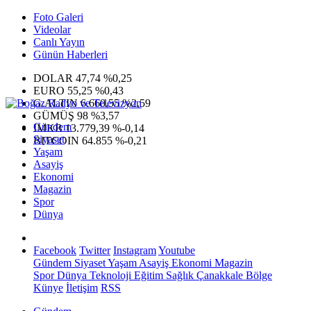
Foto Galeri
Videolar
Canlı Yayın
Günün Haberleri
DOLAR
47,74
%0,25
EURO
55,25
%0,43
G.ALTIN
6.660,55
%2,59
GÜMÜŞ
98
%3,57
Gündem
IMKB
13.779,39
%-0,14
Siyaset
BITCOIN
64.855
%-0,21
Yaşam
Asayiş
Ekonomi
Magazin
Spor
Dünya
Facebook
Twitter
Instagram
Youtube
Gündem
Siyaset
Yaşam
Asayiş
Ekonomi
Magazin
Spor
Dünya
Teknoloji
Eğitim
Sağlık
Çanakkale Bölge
Künye
İletişim
RSS