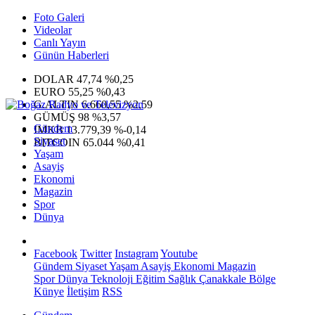
Foto Galeri
Videolar
Canlı Yayın
Günün Haberleri
DOLAR
47,74
%0,25
EURO
55,25
%0,43
G.ALTIN
6.660,55
%2,59
GÜMÜŞ
98
%3,57
Gündem
IMKB
13.779,39
%-0,14
Siyaset
BITCOIN
65.044
%0,41
Yaşam
Asayiş
Ekonomi
Magazin
Spor
Dünya
Facebook
Twitter
Instagram
Youtube
Gündem
Siyaset
Yaşam
Asayiş
Ekonomi
Magazin
Spor
Dünya
Teknoloji
Eğitim
Sağlık
Çanakkale Bölge
Künye
İletişim
RSS