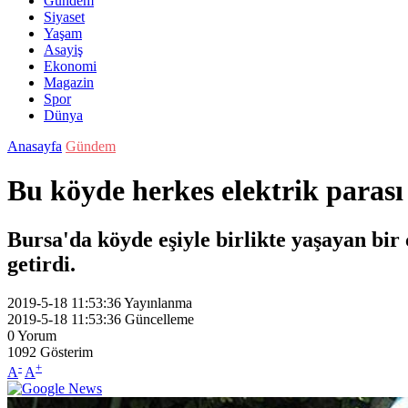
Gündem
Siyaset
Yaşam
Asayiş
Ekonomi
Magazin
Spor
Dünya
Anasayfa
Gündem
Bu köyde herkes elektrik parası
Bursa'da köyde eşiyle birlikte yaşayan bir 
getirdi.
2019-5-18 11:53:36
Yayınlanma
2019-5-18 11:53:36
Güncelleme
0
Yorum
1092
Gösterim
-
+
A
A