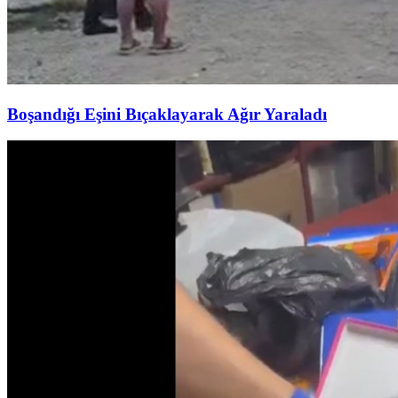
Boşandığı Eşini Bıçaklayarak Ağır Yaraladı