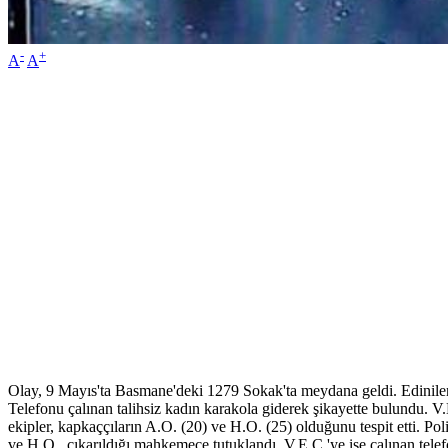
-
+
A
A
Olay, 9 Mayıs'ta Basmane'deki 1279 Sokak'ta meydana geldi. Edinilen 
Telefonu çalınan talihsiz kadın karakola giderek şikayette bulundu. V.E
ekipler, kapkaççıların A.O. (20) ve H.O. (25) olduğunu tespit etti. Po
ve H.O., çıkarıldığı mahkemece tutuklandı. V.E.C.'ye ise çalınan telef