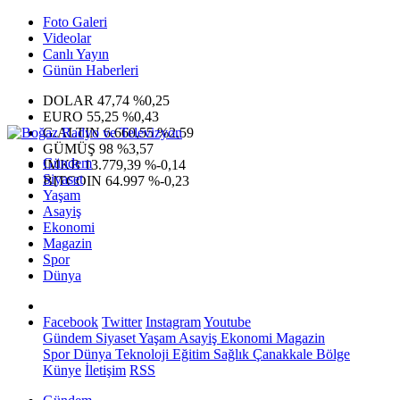
Foto Galeri
Videolar
Canlı Yayın
Günün Haberleri
DOLAR
47,74
%0,25
EURO
55,25
%0,43
G.ALTIN
6.660,55
%2,59
GÜMÜŞ
98
%3,57
Gündem
IMKB
13.779,39
%-0,14
Siyaset
BITCOIN
64.997
%-0,23
Yaşam
Asayiş
Ekonomi
Magazin
Spor
Dünya
Facebook
Twitter
Instagram
Youtube
Gündem
Siyaset
Yaşam
Asayiş
Ekonomi
Magazin
Spor
Dünya
Teknoloji
Eğitim
Sağlık
Çanakkale Bölge
Künye
İletişim
RSS