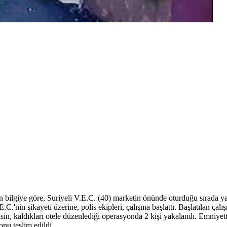
bilgiye göre, Suriyeli V.E.C. (40) marketin önünde oturduğu sırada yan
.C.'nin şikayeti üzerine, polis ekipleri, çalışma başlattı. Başlatılan ç
lisin, kaldıkları otele düzenlediği operasyonda 2 kişi yakalandı. Emniy
onu teslim edildi.