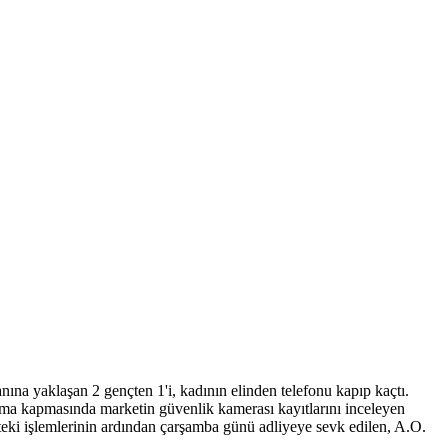
ına yaklaşan 2 gençten 1'i, kadının elinden telefonu kapıp kaçtı.
alışma kapmasında marketin güvenlik kamerası kayıtlarını inceleyen
etteki işlemlerinin ardından çarşamba günü adliyeye sevk edilen, A.O.