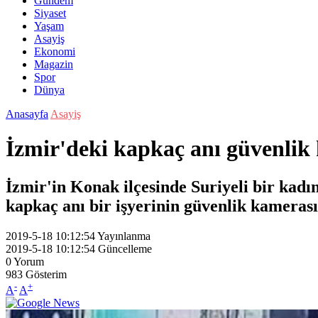
Gündem
Siyaset
Yaşam
Asayiş
Ekonomi
Magazin
Spor
Dünya
Anasayfa
Asayiş
İzmir'deki kapkaç anı güvenlik
İzmir'in Konak ilçesinde Suriyeli bir kadın
kapkaç anı bir işyerinin güvenlik kamerası
2019-5-18 10:12:54
Yayınlanma
2019-5-18 10:12:54
Güncelleme
0
Yorum
983
Gösterim
-
+
A
A