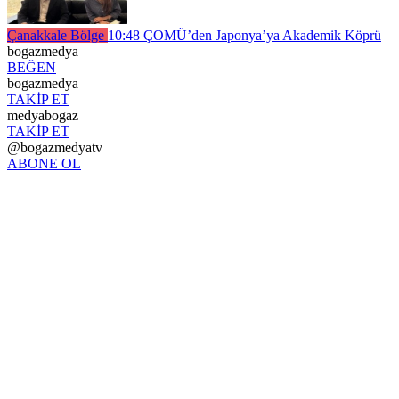
Çanakkale Bölge
10:48
ÇOMÜ’den Japonya’ya Akademik Köprü
bogazmedya
BEĞEN
bogazmedya
TAKİP ET
medyabogaz
TAKİP ET
@bogazmedyatv
ABONE OL