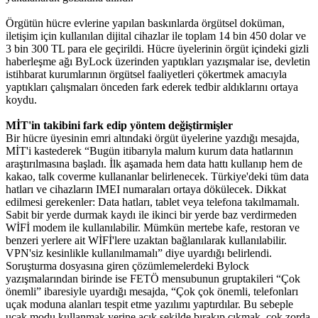
Örgütün hücre evlerine yapılan baskınlarda örgütsel doküman,
iletişim için kullanılan dijital cihazlar ile toplam 14 bin 450 dolar ve
3 bin 300 TL para ele geçirildi. Hücre üyelerinin örgüt içindeki gizli
haberleşme ağı ByLock üzerinden yaptıkları yazışmalar ise, devletin
istihbarat kurumlarının örgütsel faaliyetleri çökertmek amacıyla
yaptıkları çalışmaları önceden fark ederek tedbir aldıklarını ortaya
koydu.
MİT'in takibini fark edip yöntem değiştirmişler
Bir hücre üyesinin emri altındaki örgüt üyelerine yazdığı mesajda,
MİT'i kastederek “Bugün itibarıyla malum kurum data hatlarının
araştırılmasına başladı. İlk aşamada hem data hattı kullanıp hem de
kakao, talk coverme kullananlar belirlenecek. Türkiye'deki tüm data
hatları ve cihazların IMEI numaraları ortaya dökülecek. Dikkat
edilmesi gerekenler: Data hatları, tablet veya telefona takılmamalı.
Sabit bir yerde durmak kaydı ile ikinci bir yerde baz verdirmeden
WİFİ modem ile kullanılabilir. Mümkün mertebe kafe, restoran ve
benzeri yerlere ait WİFİ'lere uzaktan bağlanılarak kullanılabilir.
VPN'siz kesinlikle kullanılmamalı” diye uyardığı belirlendi.
Soruşturma dosyasına giren çözümlemelerdeki Bylock
yazışmalarından birinde ise FETÖ mensubunun gruptakileri “Çok
önemli” ibaresiyle uyardığı mesajda, “Çok çok önemli, telefonları
uçak moduna alanları tespit etme yazılımı yaptırdılar. Bu sebeple
uçak modu kullanmak yerine açık şekilde bırakıp çıkmak, çok zorda