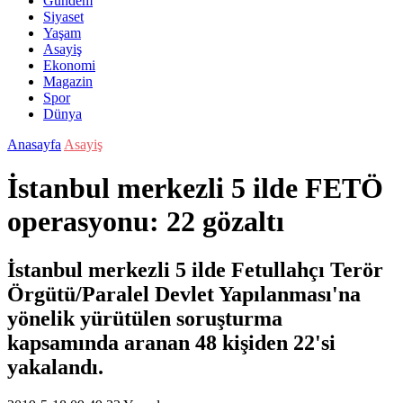
Gündem
Siyaset
Yaşam
Asayiş
Ekonomi
Magazin
Spor
Dünya
Anasayfa
Asayiş
İstanbul merkezli 5 ilde FETÖ
operasyonu: 22 gözaltı
İstanbul merkezli 5 ilde Fetullahçı Terör
Örgütü/Paralel Devlet Yapılanması'na
yönelik yürütülen soruşturma
kapsamında aranan 48 kişiden 22'si
yakalandı.