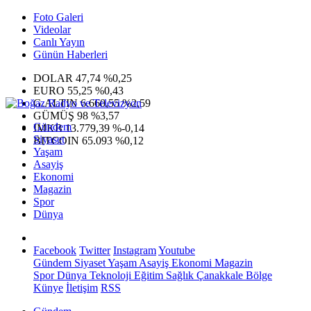
Foto Galeri
Videolar
Canlı Yayın
Günün Haberleri
DOLAR
47,74
%0,25
EURO
55,25
%0,43
G.ALTIN
6.660,55
%2,59
GÜMÜŞ
98
%3,57
Gündem
IMKB
13.779,39
%-0,14
Siyaset
BITCOIN
65.093
%0,12
Yaşam
Asayiş
Ekonomi
Magazin
Spor
Dünya
Facebook
Twitter
Instagram
Youtube
Gündem
Siyaset
Yaşam
Asayiş
Ekonomi
Magazin
Spor
Dünya
Teknoloji
Eğitim
Sağlık
Çanakkale Bölge
Künye
İletişim
RSS