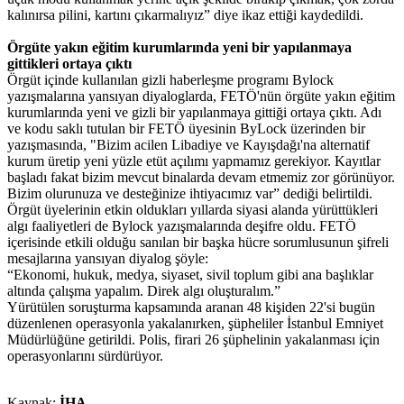
kalınırsa pilini, kartını çıkarmalıyız” diye ikaz ettiği kaydedildi.
Örgüte yakın eğitim kurumlarında yeni bir yapılanmaya
gittikleri ortaya çıktı
Örgüt içinde kullanılan gizli haberleşme programı Bylock
yazışmalarına yansıyan diyaloglarda, FETÖ'nün örgüte yakın eğitim
kurumlarında yeni ve gizli bir yapılanmaya gittiği ortaya çıktı. Adı
ve kodu saklı tutulan bir FETÖ üyesinin ByLock üzerinden bir
yazışmasında, "Bizim acilen Libadiye ve Kayışdağı'na alternatif
kurum üretip yeni yüzle etüt açılımı yapmamız gerekiyor. Kayıtlar
başladı fakat bizim mevcut binalarda devam etmemiz zor görünüyor.
Bizim olurunuza ve desteğinize ihtiyacımız var” dediği belirtildi.
Örgüt üyelerinin etkin oldukları yıllarda siyasi alanda yürüttükleri
algı faaliyetleri de Bylock yazışmalarında deşifre oldu. FETÖ
içerisinde etkili olduğu sanılan bir başka hücre sorumlusunun şifreli
mesajlarına yansıyan diyalog şöyle:
“Ekonomi, hukuk, medya, siyaset, sivil toplum gibi ana başlıklar
altında çalışma yapalım. Direk algı oluşturalım.”
Yürütülen soruşturma kapsamında aranan 48 kişiden 22'si bugün
düzenlenen operasyonla yakalanırken, şüpheliler İstanbul Emniyet
Müdürlüğüne getirildi. Polis, firari 26 şüphelinin yakalanması için
operasyonlarını sürdürüyor.
Kaynak:
İHA