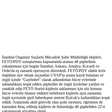
İstanbul Organize Suçlarla Mücadele Şube Müdürlüğü ekipleri,
FETÖ/PDY soruşturması kapsamında aranan 48 şüphelinin
yakalanması için bugün İstanbul, Ankara, Antalya, Kocaeli ve
Ordu'da eş zamanlı operasyon düzenledi. FETÖ/PDY silahlı terör
örgütüne üye olmak suçundan UYAP'ta arama kaydı bulunan ve
örgüt içinde “Gaybubet” olarak adlandırılan hücre evlerinde
saklandıkları tespit edilen şüpheliler ile örgüt üyelerine yardım ve
yataklık edip FETÖ firarisi kişilerin saklanması için söz konusu
hücre evlerini finanse ettikleri belirlenen kişilerin aynı zamanda
örgüt içerisinde gizli haberleşme sistemi Bylcok'u kullandıkları tespit
edildi. Aralarında aktif görevde olan polis memuru, öğretmen ile
kamudan ihraç edilmiş kişilerin de bulunduğu 48 şüpheliden 22'si
yakalanarak gözaltına alındı.