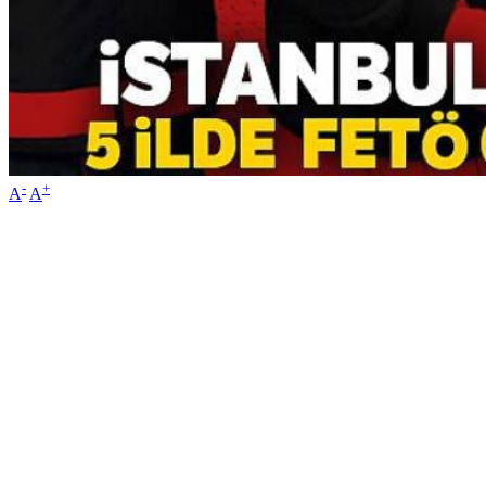
-
+
A
A