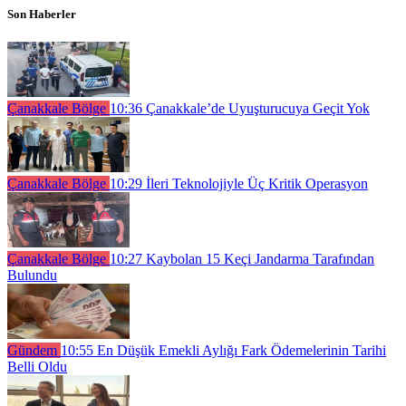
Son Haberler
Çanakkale Bölge
10:36
Çanakkale’de Uyuşturucuya Geçit Yok
Çanakkale Bölge
10:29
İleri Teknolojiyle Üç Kritik Operasyon
Çanakkale Bölge
10:27
Kaybolan 15 Keçi Jandarma Tarafından
Bulundu
Gündem
10:55
En Düşük Emekli Aylığı Fark Ödemelerinin Tarihi
Belli Oldu