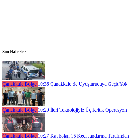
Son Haberler
Çanakkale Bölge
10:36
Çanakkale’de Uyuşturucuya Geçit Yok
Çanakkale Bölge
10:29
İleri Teknolojiyle Üç Kritik Operasyon
Çanakkale Bölge
10:27
Kaybolan 15 Keçi Jandarma Tarafından