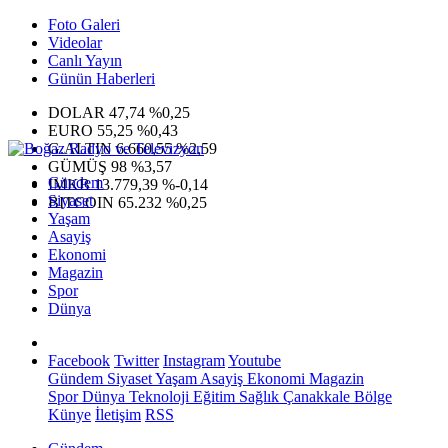
Foto Galeri
Videolar
Canlı Yayın
Günün Haberleri
DOLAR
47,74
%0,25
EURO
55,25
%0,43
G.ALTIN
6.660,55
%2,59
GÜMÜŞ
98
%3,57
Gündem
IMKB
13.779,39
%-0,14
Siyaset
BITCOIN
65.232
%0,25
Yaşam
Asayiş
Ekonomi
Magazin
Spor
Dünya
Facebook
Twitter
Instagram
Youtube
Gündem
Siyaset
Yaşam
Asayiş
Ekonomi
Magazin
Spor
Dünya
Teknoloji
Eğitim
Sağlık
Çanakkale Bölge
Künye
İletişim
RSS