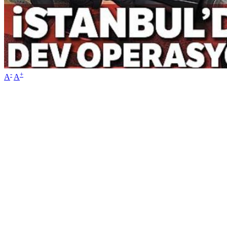
-
+
A
A