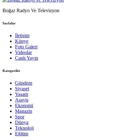
Boğaz Radyo Ve Televizyon
Sayfalar
İletişim
Künye
Foto Galeri
Videolar
Canlı Yayın
Kategoriler
Gündem
Siyaset
Yaşam
Asayiş
Ekonomi
Magazin
Spor
Dünya
Teknoloji
Eğitim