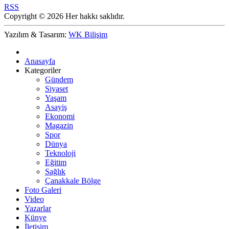
RSS
Copyright © 2026 Her hakkı saklıdır.
Yazılım & Tasarım:
WK Bilişim
Anasayfa
Kategoriler
Gündem
Siyaset
Yaşam
Asayiş
Ekonomi
Magazin
Spor
Dünya
Teknoloji
Eğitim
Sağlık
Çanakkale Bölge
Foto Galeri
Video
Yazarlar
Künye
İletişim