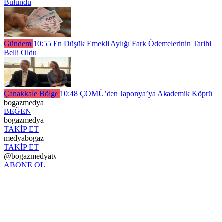
Bulundu
Gündem
10:55
En Düşük Emekli Aylığı Fark Ödemelerinin Tarihi
Belli Oldu
Çanakkale Bölge
10:48
ÇOMÜ’den Japonya’ya Akademik Köprü
bogazmedya
BEĞEN
bogazmedya
TAKİP ET
medyabogaz
TAKİP ET
@bogazmedyatv
ABONE OL