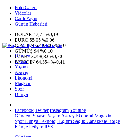
Foto Galeri
Videolar
Canlı Yayın
Günün Haberleri
DOLAR
47,71
%0,19
EURO
55,05
%0,06
G.ALTIN
6.497,00
%0,07
GÜMÜŞ
94
%0,10
Gündem
IMKB
13.798,82
%0,70
Siyaset
BITCOIN
64.354
%-0,41
Yaşam
Asayiş
Ekonomi
Magazin
Spor
Dünya
Facebook
Twitter
Instagram
Youtube
Gündem
Siyaset
Yaşam
Asayiş
Ekonomi
Magazin
Spor
Dünya
Teknoloji
Eğitim
Sağlık
Çanakkale Bölge
Künye
İletişim
RSS