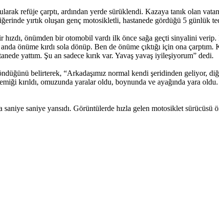
rularak refüje çarptı, ardından yerde sürüklendi. Kazaya tanık olan vata
iğerinde yırtık oluşan genç motosikletli, hastanede gördüğü 5 günlük te
ızdı, önümden bir otomobil vardı ilk önce sağa geçti sinyalini verip. 
nda önüme kırdı sola dönüp. Ben de önüme çıktığı için ona çarptım. Ka
tanede yattım. Şu an sadece kırık var. Yavaş yavaş iyileşiyorum” dedi.
öndüğünü belirterek, “Arkadaşımız normal kendi şeridinden geliyor, d
miği kırıldı, omuzunda yaralar oldu, boynunda ve ayağında yara oldu. Ç
saniye saniye yansıdı. Görüntülerde hızla gelen motosiklet sürücüsü önü