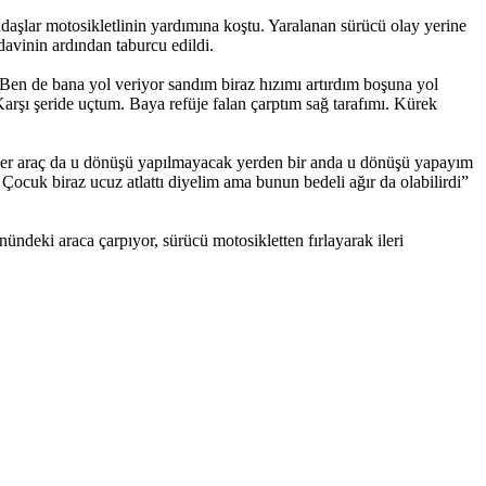
ndaşlar motosikletlinin yardımına koştu. Yaralanan sürücü olay yerine
davinin ardından taburcu edildi.
Ben de bana yol veriyor sandım biraz hızımı artırdım boşuna yol
rşı şeride uçtum. Baya refüje falan çarptım sağ tarafımı. Kürek
iğer araç da u dönüşü yapılmayacak yerden bir anda u dönüşü yapayım
ocuk biraz ucuz atlattı diyelim ama bunun bedeli ağır da olabilirdi”
ndeki araca çarpıyor, sürücü motosikletten fırlayarak ileri