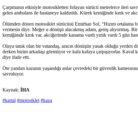
Çarpmanın etkisiyle motosikletten fırlayan sürücü metrelerce ileri sav
gelen ambulans ile hastaneye kaldırıldı. Kürek kemiğinde kırık ve akc
Ölümden dönen motosiklet sürücüsü Emirhan Sol, “Hızım ortalama bir h
vermesin diye. Meğer u dönüşü alacakmış adam, geniş alıyormuş. Bir a
kemiğimde kırık var, akciğerimde kanama vardı yırtık vardı 5 gün has
Olaya tanık olan bir vatandaş, aracın dönüşün yasak olduğu yerden d
derken bizim arkadaşı görmüyor ve kafa kafaya çarpışıyorlar. Kaval ke
diye ifade etti.
Öte yandan kazanın yaşandığı anlar çevredeki bir güvenlik kamerasına 
savruluyor.
Kaynak:
İHA
#kartal
#motosiklet
#kaza