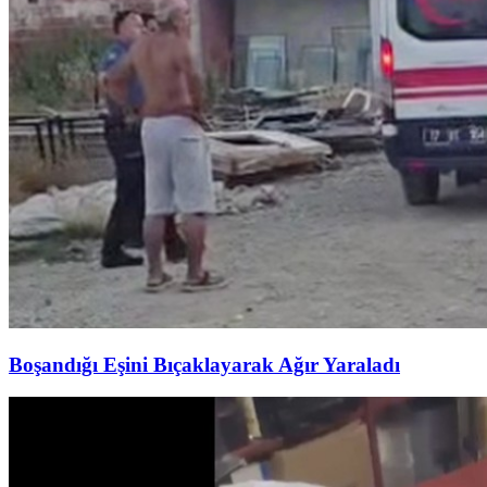
Boşandığı Eşini Bıçaklayarak Ağır Yaraladı