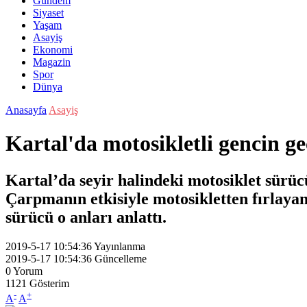
Gündem
Siyaset
Yaşam
Asayiş
Ekonomi
Magazin
Spor
Dünya
Anasayfa
Asayiş
Kartal'da motosikletli gencin g
Kartal’da seyir halindeki motosiklet sürü
Çarpmanın etkisiyle motosikletten fırlayan
sürücü o anları anlattı.
2019-5-17 10:54:36
Yayınlanma
2019-5-17 10:54:36
Güncelleme
0
Yorum
1121
Gösterim
-
+
A
A