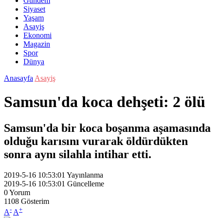
Gündem
Siyaset
Yaşam
Asayiş
Ekonomi
Magazin
Spor
Dünya
Anasayfa
Asayiş
Samsun'da koca dehşeti: 2 ölü
Samsun'da bir koca boşanma aşamasında
olduğu karısını vurarak öldürdükten
sonra aynı silahla intihar etti.
2019-5-16 10:53:01
Yayınlanma
2019-5-16 10:53:01
Güncelleme
0
Yorum
1108
Gösterim
-
+
A
A