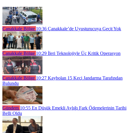
Çanakkale Bölge
10:36
Çanakkale’de Uyuşturucuya Geçit Yok
Çanakkale Bölge
10:29
İleri Teknolojiyle Üç Kritik Operasyon
Çanakkale Bölge
10:27
Kaybolan 15 Keçi Jandarma Tarafından
Bulundu
Gündem
10:55
En Düşük Emekli Aylığı Fark Ödemelerinin Tarihi
Belli Oldu