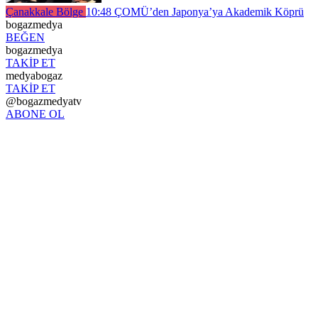
Çanakkale Bölge
10:48
ÇOMÜ’den Japonya’ya Akademik Köprü
bogazmedya
BEĞEN
bogazmedya
TAKİP ET
medyabogaz
TAKİP ET
@bogazmedyatv
ABONE OL