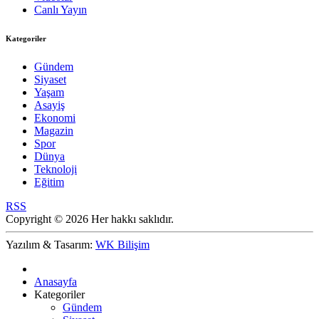
Canlı Yayın
Kategoriler
Gündem
Siyaset
Yaşam
Asayiş
Ekonomi
Magazin
Spor
Dünya
Teknoloji
Eğitim
RSS
Copyright © 2026 Her hakkı saklıdır.
Yazılım & Tasarım:
WK Bilişim
Anasayfa
Kategoriler
Gündem