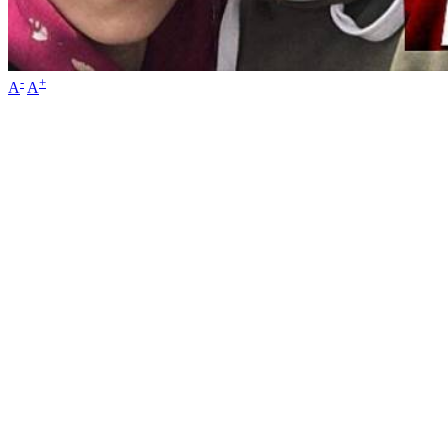
-
+
A
A