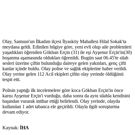
Olay, Samsun'un İlkadım ilçesi İlyasköy Mahallesi Hilal Sokak'ta
meydana geldi. Edinilen bilgiye göre, yeni evli olup aile problemleri
yaşadıkları öğrenilen Gökhan Erçin (31) ile eşi Ayşenur Erçin'in(30)
boşanma aşamasında oldukları öğrenildi. Bugün saat 06.45'te silah
sesleri üzerine çiftin bulunduğu daireye gelen yakınları, genç çifti
kanlar içinde buldu. Olay polise ve sağlık ekiplerine haber verildi.
Olay yerine gelen 112 Acil ekipleri çiftin olay yerinde öldüğünü
tespit etti.
Polisin yaptığı ilk incelemelere göre koca Gökhan Erçin'in önce
karısı Ayşenur Erçin'i vurduğu, daha sonra da aynı silahla kendisini
başından vurarak intihar ettiği belirlendi. Olay yerinde, olayda
kullanılan 1 adet tabanca ele geçirildi. Olayla ilgili soruşturma
devam ediyor.
Kaynak:
İHA