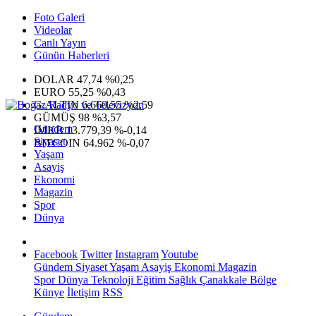
Foto Galeri
Videolar
Canlı Yayın
Günün Haberleri
DOLAR
47,74
%0,25
EURO
55,25
%0,43
G.ALTIN
6.660,55
%2,59
GÜMÜŞ
98
%3,57
Gündem
IMKB
13.779,39
%-0,14
Siyaset
BITCOIN
64.962
%-0,07
Yaşam
Asayiş
Ekonomi
Magazin
Spor
Dünya
Facebook
Twitter
Instagram
Youtube
Gündem
Siyaset
Yaşam
Asayiş
Ekonomi
Magazin
Spor
Dünya
Teknoloji
Eğitim
Sağlık
Çanakkale Bölge
Künye
İletişim
RSS