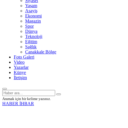
Siyaset
Yaşam
Asayiş
Ekonomi
Magazin
Spor
Dünya
Teknoloji
Eğitim
Sağlık
Çanakkale Bölge
Foto Galeri
Video
Yazarlar
Künye
İletişim
Aramak için bir kelime yazınız.
HABER İHBAR