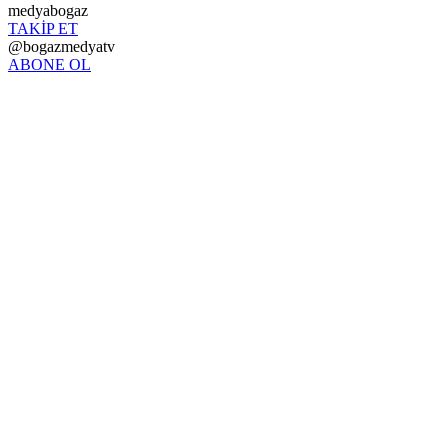
medyabogaz
TAKİP ET
@bogazmedyatv
ABONE OL