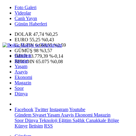
Foto Galeri
Videolar
Canlı Yayın
Günün Haberleri
DOLAR
47,74
%0,25
EURO
55,25
%0,43
G.ALTIN
6.660,55
%2,59
GÜMÜŞ
98
%3,57
Gündem
IMKB
13.779,39
%-0,14
Siyaset
BITCOIN
65.075
%0,08
Yaşam
Asayiş
Ekonomi
Magazin
Spor
Dünya
Facebook
Twitter
Instagram
Youtube
Gündem
Siyaset
Yaşam
Asayiş
Ekonomi
Magazin
Spor
Dünya
Teknoloji
Eğitim
Sağlık
Çanakkale Bölge
Künye
İletişim
RSS