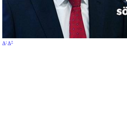
-
+
A
A