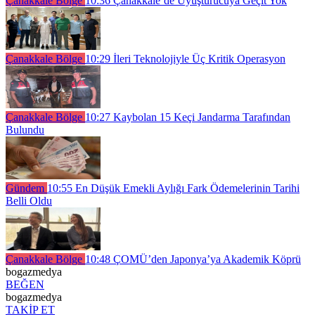
Çanakkale Bölge
10:36
Çanakkale’de Uyuşturucuya Geçit Yok
Çanakkale Bölge
10:29
İleri Teknolojiyle Üç Kritik Operasyon
Çanakkale Bölge
10:27
Kaybolan 15 Keçi Jandarma Tarafından
Bulundu
Gündem
10:55
En Düşük Emekli Aylığı Fark Ödemelerinin Tarihi
Belli Oldu
Çanakkale Bölge
10:48
ÇOMÜ’den Japonya’ya Akademik Köprü
bogazmedya
BEĞEN
bogazmedya
TAKİP ET