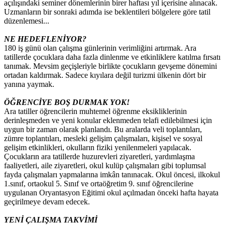
açılışındaki seminer dönemlerinin birer haftası yıl içerisine alınacak.
Uzmanların bir sonraki adımda ise beklentileri bölgelere göre tatil
düzenlemesi...
NE HEDEFLENİYOR?
180 iş günü olan çalışma günlerinin verimliğini artırmak. Ara
tatillerde çocuklara daha fazla dinlenme ve etkinliklere katılma fırsatı
tanımak. Mevsim geçişleriyle birlikte çocukların gevşeme dönemini
ortadan kaldırmak. Sadece kıyılara değil turizmi ülkenin dört bir
yanına yaymak.
ÖĞRENCİYE BOŞ DURMAK YOK!
Ara tatiller öğrencilerin muhtemel öğrenme eksikliklerinin
derinleşmeden ve yeni konular eklenmeden telafi edilebilmesi için
uygun bir zaman olarak planlandı. Bu aralarda veli toplantıları,
zümre toplantıları, mesleki gelişim çalışmaları, kişisel ve sosyal
gelişim etkinlikleri, okulların fiziki yenilenmeleri yapılacak.
Çocukların ara tatillerde huzurevleri ziyaretleri, yardımlaşma
faaliyetleri, aile ziyaretleri, okul kulüp çalışmaları gibi toplumsal
fayda çalışmaları yapmalarına imkân tanınacak. Okul öncesi, ilkokul
1.sınıf, ortaokul 5. Sınıf ve ortaöğretim 9. sınıf öğrencilerine
uygulanan Oryantasyon Eğitimi okul açılmadan önceki hafta hayata
geçirilmeye devam edecek.
YENİ ÇALIŞMA TAKVİMİ