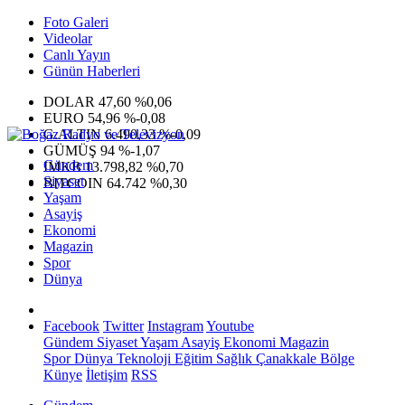
Foto Galeri
Videolar
Canlı Yayın
Günün Haberleri
DOLAR
47,60
%0,06
EURO
54,96
%-0,08
G.ALTIN
6.490,33
%-0,09
GÜMÜŞ
94
%-1,07
Gündem
IMKB
13.798,82
%0,70
Siyaset
BITCOIN
64.742
%0,30
Yaşam
Asayiş
Ekonomi
Magazin
Spor
Dünya
Facebook
Twitter
Instagram
Youtube
Gündem
Siyaset
Yaşam
Asayiş
Ekonomi
Magazin
Spor
Dünya
Teknoloji
Eğitim
Sağlık
Çanakkale Bölge
Künye
İletişim
RSS