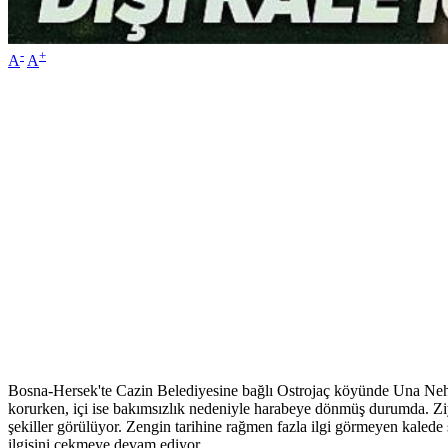
-
+
A
A
Bosna-Hersek'te Cazin Belediyesine bağlı Ostrojaç köyünde Una Nehr
korurken, içi ise bakımsızlık nedeniyle harabeye dönmüş durumda. Ziyaret
şekiller görülüyor. Zengin tarihine rağmen fazla ilgi görmeyen kalede
ilgisini çekmeye devam ediyor.