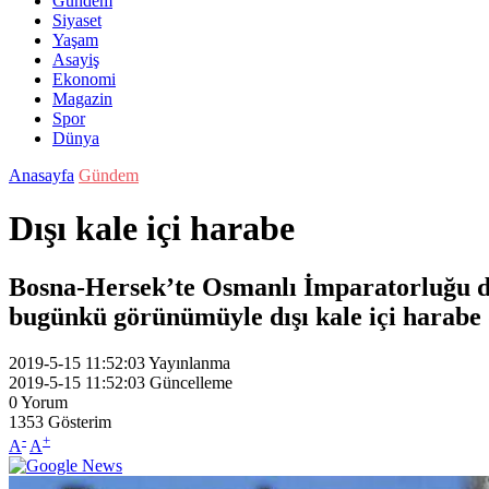
Gündem
Siyaset
Yaşam
Asayiş
Ekonomi
Magazin
Spor
Dünya
Anasayfa
Gündem
Dışı kale içi harabe
Bosna-Hersek’te Osmanlı İmparatorluğu dö
bugünkü görünümüyle dışı kale içi harabe d
2019-5-15 11:52:03
Yayınlanma
2019-5-15 11:52:03
Güncelleme
0
Yorum
1353
Gösterim
-
+
A
A