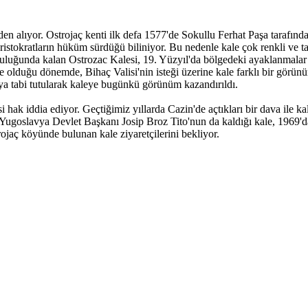
nden alıyor. Ostrojaç kenti ilk defa 1577'de Sokullu Ferhat Paşa tarafın
aristokratların hüküm sürdüğü biliniyor. Bu nedenle kale çok renkli ve t
luluğunda kalan Ostrozac Kalesi, 19. Yüzyıl'da bölgedeki ayaklanmala
 olduğu dönemde, Bihaç Valisi'nin isteği üzerine kale farklı bir görünü
aya tabi tutularak kaleye bugünkü görünüm kazandırıldı.
si hak iddia ediyor. Geçtiğimiz yıllarda Cazin'de açtıkları bir dava ile k
Yugoslavya Devlet Başkanı Josip Broz Tito'nun da kaldığı kale, 1969'dan
rojaç köyünde bulunan kale ziyaretçilerini bekliyor.