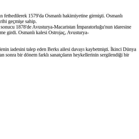
dan fethedilerek 1579'da Osmanlı hakimiyetine girmişti. Osmanlı
arihi geçmişe sahip.
r sonucu 1878'de Avusturya-Macaristan İmparatorluğu'nun idaresine
me girdi. Osmanlı kalesi Ostrojaç, Avusturya-
alenin iadesini talep eden Berks ailesi davayı kaybetmişti. İkinci Dünya
 sonra bir dönem farklı sanatçıların heykellerinin sergilendiği bir