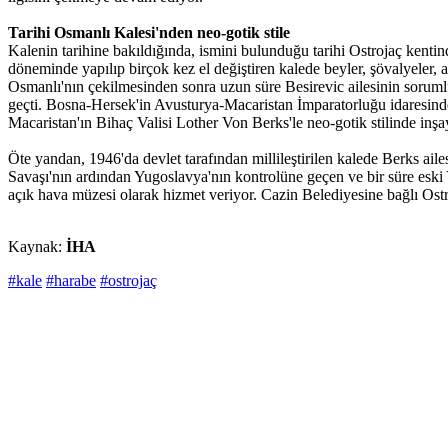
Tarihi Osmanlı Kalesi'nden neo-gotik stile
Kalenin tarihine bakıldığında, ismini bulunduğu tarihi Ostrojaç kenti
döneminde yapılıp birçok kez el değiştiren kalede beyler, şövalyeler, 
Osmanlı'nın çekilmesinden sonra uzun süre Besirevic ailesinin sorum
geçti. Bosna-Hersek'in Avusturya-Macaristan İmparatorluğu idaresinde
Macaristan'ın Bihaç Valisi Lother Von Berks'le neo-gotik stilinde inş
Öte yandan, 1946'da devlet tarafından millileştirilen kalede Berks aile
Savaşı'nın ardından Yugoslavya'nın kontrolüne geçen ve bir süre eski 
açık hava müzesi olarak hizmet veriyor. Cazin Belediyesine bağlı Ost
Kaynak:
İHA
#kale
#harabe
#ostrojaç