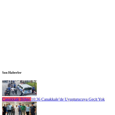
Son Haberler
Çanakkale Bölge
10:36
Çanakkale’de Uyuşturucuya Geçit Yok