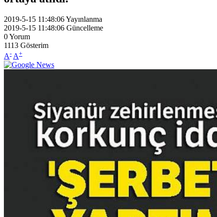
2019-5-15 11:48:06
Yayınlanma
2019-5-15 11:48:06
Güncelleme
0
Yorum
1113
Gösterim
-
+
A
A