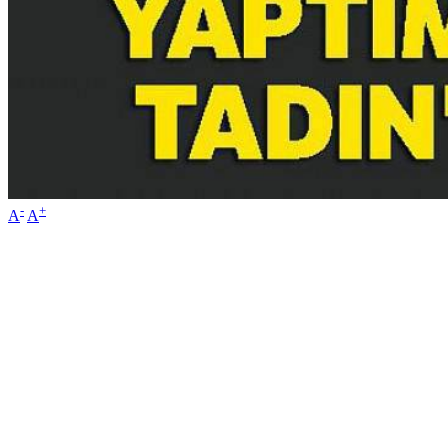
-
+
A
A