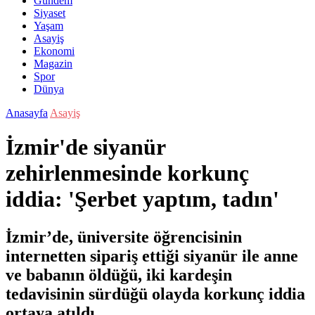
Gündem
Siyaset
Yaşam
Asayiş
Ekonomi
Magazin
Spor
Dünya
Anasayfa
Asayiş
İzmir'de siyanür
zehirlenmesinde korkunç
iddia: 'Şerbet yaptım, tadın'
İzmir’de, üniversite öğrencisinin
internetten sipariş ettiği siyanür ile anne
ve babanın öldüğü, iki kardeşin
tedavisinin sürdüğü olayda korkunç iddia
ortaya atıldı.