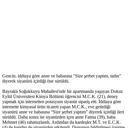
Gencin, iddiaya göre anne ve babasına "Size şerbet yaptım, tadın”
diyerek siyanürü içirdiği öne sürüldü.
Bayraklı Soğukkuyu Mahallesi'nde bir apartmanda yaşayan Dokuz
Eylül Üniversitesi Kimya Bölümü öğrencisi M.C.K. (21), deney
yapmak için internetten potasyum siyanür sipariş etti. İddiaya göre
internette kimyasal ürün ticareti yapan M.C.K., eve getirdiği
siyanürü anne ve babasına “Size şerbet yaptım” diyerek içirdiği ileri
sürüldü. Daha sonra ise siyanürden içen anne Fatma (39), baba
Mehmet (46) rahatsızlandı. Ardından da kardeşler M.T. ve E.C.K.
(4) ile kendisi de siyanürden etkilendi. Durumun bildirilmesi üzerine