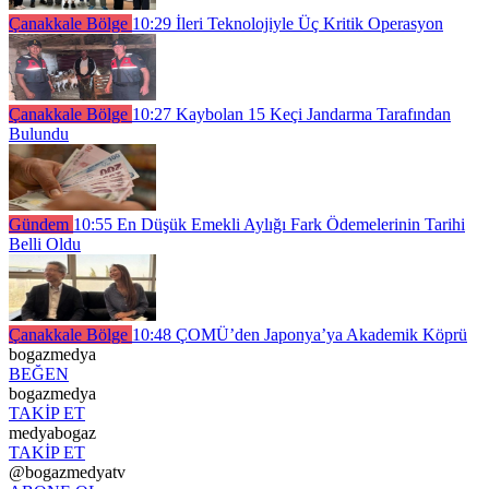
Çanakkale Bölge
10:29
İleri Teknolojiyle Üç Kritik Operasyon
Çanakkale Bölge
10:27
Kaybolan 15 Keçi Jandarma Tarafından
Bulundu
Gündem
10:55
En Düşük Emekli Aylığı Fark Ödemelerinin Tarihi
Belli Oldu
Çanakkale Bölge
10:48
ÇOMÜ’den Japonya’ya Akademik Köprü
bogazmedya
BEĞEN
bogazmedya
TAKİP ET
medyabogaz
TAKİP ET
@bogazmedyatv