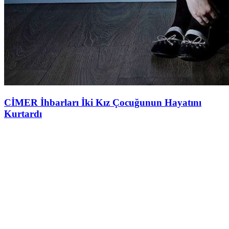
CİMER İhbarları İki Kız Çocuğunun Hayatını
Kurtardı