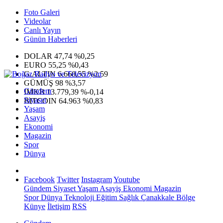
Foto Galeri
Videolar
Canlı Yayın
Günün Haberleri
DOLAR
47,74
%0,25
EURO
55,25
%0,43
G.ALTIN
6.660,55
%2,59
GÜMÜŞ
98
%3,57
Gündem
IMKB
13.779,39
%-0,14
Siyaset
BITCOIN
64.963
%0,83
Yaşam
Asayiş
Ekonomi
Magazin
Spor
Dünya
Facebook
Twitter
Instagram
Youtube
Gündem
Siyaset
Yaşam
Asayiş
Ekonomi
Magazin
Spor
Dünya
Teknoloji
Eğitim
Sağlık
Çanakkale Bölge
Künye
İletişim
RSS