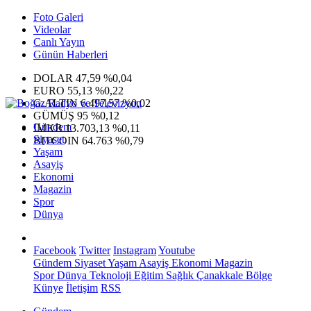
Foto Galeri
Videolar
Canlı Yayın
Günün Haberleri
DOLAR
47,59
%0,04
EURO
55,13
%0,22
G.ALTIN
6.497,57
%0,02
GÜMÜŞ
95
%0,12
Gündem
IMKB
13.703,13
%0,11
Siyaset
BITCOIN
64.763
%0,79
Yaşam
Asayiş
Ekonomi
Magazin
Spor
Dünya
Facebook
Twitter
Instagram
Youtube
Gündem
Siyaset
Yaşam
Asayiş
Ekonomi
Magazin
Spor
Dünya
Teknoloji
Eğitim
Sağlık
Çanakkale Bölge
Künye
İletişim
RSS