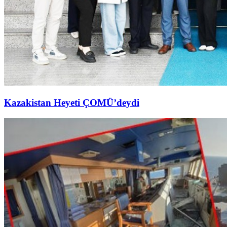
Kazakistan Heyeti ÇOMÜ’deydi