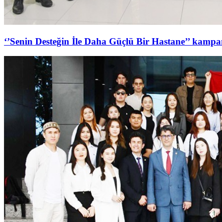
‘’Senin Desteğin İle Daha Güçlü Bir Hastane’’ kampan