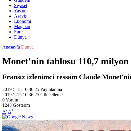
Gündem
Siyaset
Yaşam
Asayiş
Ekonomi
Magazin
Spor
Dünya
Anasayfa
Dünya
Monet'nin tablosu 110,7 milyon 
Fransız izlenimci ressam Claude Monet'nin 
2019-5-15 10:36:25
Yayınlanma
2019-5-15 10:36:25
Güncelleme
0
Yorum
1248
Gösterim
-
+
A
A