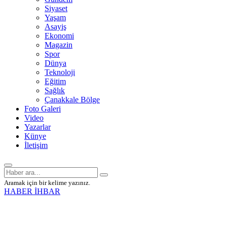
Siyaset
Yaşam
Asayiş
Ekonomi
Magazin
Spor
Dünya
Teknoloji
Eğitim
Sağlık
Çanakkale Bölge
Foto Galeri
Video
Yazarlar
Künye
İletişim
Aramak için bir kelime yazınız.
HABER İHBAR