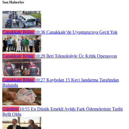
Son Haberler
Çanakkale Bölge
10:36
Çanakkale’de Uyuşturucuya Geçit Yok
Çanakkale Bölge
10:29
İleri Teknolojiyle Üç Kritik Operasyon
Çanakkale Bölge
10:27
Kaybolan 15 Keçi Jandarma Tarafından
Bulundu
Gündem
10:55
En Düşük Emekli Aylığı Fark Ödemelerinin Tarihi
Belli Oldu