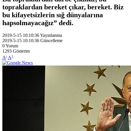
topraklardan bereket çıkar, bereket. Biz
bu kifayetsizlerin sığ dünyalarına
hapsolmayacağız” dedi.
2019-5-15 10:10:36
Yayınlanma
2019-5-15 10:10:36
Güncelleme
0
Yorum
1293
Gösterim
-
+
A
A