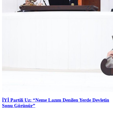
İYİ Partili Uz: “Neme Lazım Denilen Yerde Devletin
Sonu Görünür”