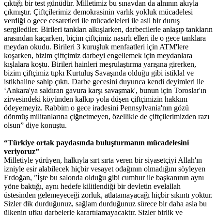
çıktığı bir test günüdür. Milletimiz bu sınavdan da alnının akıyla
çıkmıştır. Çiftçilerimiz demokrasinin varlık yokluk mücadelesi
verdiği o gece cesaretleri ile mücadeleleri ile asil bir duruş
sergilediler. Birileri tankları alkışlarken, darbecilerle anlaşıp tankların
arasından kaçarken, biçim çiftçimiz nasırlı elleri ile o gece tanklara
meydan okudu. Birileri 3 kuruşluk menfaatleri için ATM'lere
koşarken, bizim çiftçimiz darbeyi engellemek için meydanlara
kışlalara koştu. Birileri hainleri meşrulaştırma yarışına girerken,
bizim çiftçimiz tıpkı Kurtuluş Savaşında olduğu gibi istiklal ve
istikbaline sahip çıktı. Darbe gecesini duyunca kendi deyimleri ile
‘Ankara'ya saldıran gavura karşı savaşmak', bunun için Toroslar'ın
zirvesindeki köyünden kalkıp yola düşen çiftçimizin hakkını
ödeyemeyiz. Rabbim o gece iradesini Pennsylvania'nın gözü
dönmüş militanlarına çiğnetmeyen, özellikle de çiftçilerimizden razı
olsun” diye konuştu.
“Türkiye ortak paydasında buluşturmanın mücadelesini
veriyoruz”
Milletiyle yürüyen, halkıyla sırt sırta veren bir siyasetçiyi Allah'ın
izniyle esir alabilecek hiçbir vesayet odağının olmadığını söyleyen
Erdoğan, ”İşte bu salonda olduğu gibi cumhur ile başkanının aynı
yöne baktığı, aynı hedefe kilitlendiği bir devletin evelallah
üstesinden gelemeyeceği zorluk, atlatamayacağı hiçbir sıkıntı yoktur.
Sizler dik durduğunuz, sağlam durduğunuz sürece bir daha asla bu
ülkenin ufku darbelerle karartılamayacaktır. Sizler birlik ve