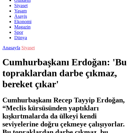
Gündem
Siyaset
Yaşam
Asayiş
Ekonomi
Magazin
Spor
Dünya
Anasayfa
Siyaset
Cumhurbaşkanı Erdoğan: 'Bu
topraklardan darbe çıkmaz,
bereket çıkar'
Cumhurbaşkanı Recep Tayyip Erdoğan,
“Meclis kürsüsünden yaptıkları
kışkırtmalarda da ülkeyi kendi
seviyelerine doğru çekmeye çalışıyorlar.
Bu topraklardan darbe çıkmaz, bu