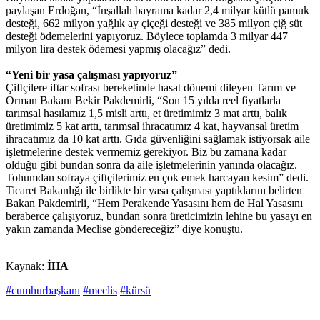
paylaşan Erdoğan, “İnşallah bayrama kadar 2,4 milyar kütlü pamuk
desteği, 662 milyon yağlık ay çiçeği desteği ve 385 milyon çiğ süt
desteği ödemelerini yapıyoruz. Böylece toplamda 3 milyar 447
milyon lira destek ödemesi yapmış olacağız” dedi.
“Yeni bir yasa çalışması yapıyoruz”
Çiftçilere iftar sofrası bereketinde hasat dönemi dileyen Tarım ve
Orman Bakanı Bekir Pakdemirli, “Son 15 yılda reel fiyatlarla
tarımsal hasılamız 1,5 misli arttı, et üretimimiz 3 mat arttı, balık
üretimimiz 5 kat arttı, tarımsal ihracatımız 4 kat, hayvansal üretim
ihracatımız da 10 kat arttı. Gıda güvenliğini sağlamak istiyorsak aile
işletmelerine destek vermemiz gerekiyor. Biz bu zamana kadar
olduğu gibi bundan sonra da aile işletmelerinin yanında olacağız.
Tohumdan sofraya çiftçilerimiz en çok emek harcayan kesim” dedi.
Ticaret Bakanlığı ile birlikte bir yasa çalışması yaptıklarını belirten
Bakan Pakdemirli, “Hem Perakende Yasasını hem de Hal Yasasını
beraberce çalışıyoruz, bundan sonra üreticimizin lehine bu yasayı en
yakın zamanda Meclise göndereceğiz” diye konuştu.
Kaynak:
İHA
#cumhurbaşkanı
#meclis
#kürsü