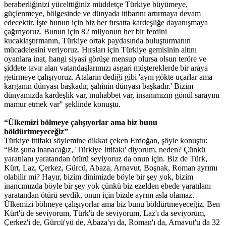
beraberliğinizi yücelttiğiniz müddetçe Türkiye büyümeye,
güçlenmeye, bölgesinde ve dünyada itibarını artırmaya devam
edecektir. İşte bunun için biz her fırsatta kardeşliğe dayanışmaya
çağırıyoruz. Bunun için 82 milyonun her bir ferdini
kucaklaştırmanın, Türkiye ortak paydasında buluşturmanın
mücadelesini veriyoruz. Hırsları için Türkiye gemisinin altını
oyanlara inat, hangi siyasi görüşe mensup olursa olsun teröre ve
şiddete tavır alan vatandaşlarımızı asgari müştereklerde bir araya
getirmeye çalışıyoruz. Ataların dediği gibi 'aynı gökte uçarlar ama
karganın dünyası başkadır, şahinin dünyası başkadır.' Bizim
dünyamızda kardeşlik var, muhabbet var, insanımızın gönül sarayını
mamur etmek var" şeklinde konuştu.
“Ülkemizi bölmeye çalışıyorlar ama biz bunu
böldürtmeyeceğiz”
Türkiye ittifakı söylemine dikkat çeken Erdoğan, şöyle konuştu:
“Biz şuna inanacağız, 'Türkiye İttifakı' diyorum, neden? Çünkü
yaratılanı yaratandan ötürü seviyoruz da onun için. Biz de Türk,
Kürt, Laz, Çerkez, Gürcü, Abaza, Arnavut, Boşnak, Roman ayrımı
olabilir mi? Hayır, bizim dinimizde böyle bir şey yok, bizim
inancımızda böyle bir şey yok çünkü biz ezelden ebede yaratılanı
yaratandan ötürü sevdik, onun için bizde ayrım asla olamaz.
Ülkemizi bölmeye çalışıyorlar ama biz bunu böldürtmeyeceğiz. Ben
Kürt'ü de seviyorum, Türk'ü de seviyorum, Laz'ı da seviyorum,
Çerkez'i de, Gürcü'yü de, Abaza'yı da, Roman'ı da, Arnavut'u da 32