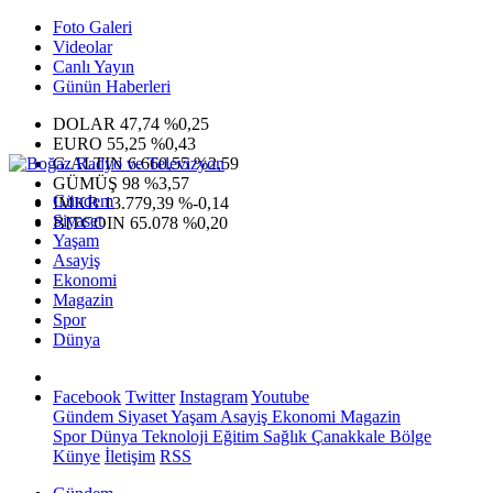
Foto Galeri
Videolar
Canlı Yayın
Günün Haberleri
DOLAR
47,74
%0,25
EURO
55,25
%0,43
G.ALTIN
6.660,55
%2,59
GÜMÜŞ
98
%3,57
Gündem
IMKB
13.779,39
%-0,14
Siyaset
BITCOIN
65.078
%0,20
Yaşam
Asayiş
Ekonomi
Magazin
Spor
Dünya
Facebook
Twitter
Instagram
Youtube
Gündem
Siyaset
Yaşam
Asayiş
Ekonomi
Magazin
Spor
Dünya
Teknoloji
Eğitim
Sağlık
Çanakkale Bölge
Künye
İletişim
RSS