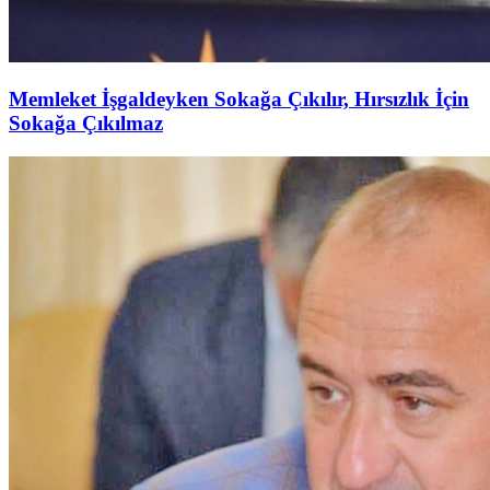
Memleket İşgaldeyken Sokağa Çıkılır, Hırsızlık İçin
Sokağa Çıkılmaz