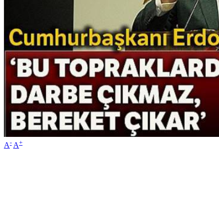
-
+
A
A