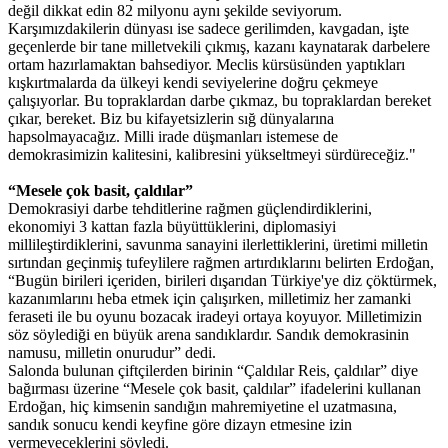
değil dikkat edin 82 milyonu aynı şekilde seviyorum.
Karşımızdakilerin dünyası ise sadece gerilimden, kavgadan, işte
geçenlerde bir tane milletvekili çıkmış, kazanı kaynatarak darbelere
ortam hazırlamaktan bahsediyor. Meclis kürsüsünden yaptıkları
kışkırtmalarda da ülkeyi kendi seviyelerine doğru çekmeye
çalışıyorlar. Bu topraklardan darbe çıkmaz, bu topraklardan bereket
çıkar, bereket. Biz bu kifayetsizlerin sığ dünyalarına
hapsolmayacağız. Milli irade düşmanları istemese de
demokrasimizin kalitesini, kalibresini yükseltmeyi sürdüreceğiz."
“Mesele çok basit, çaldılar”
Demokrasiyi darbe tehditlerine rağmen güçlendirdiklerini,
ekonomiyi 3 kattan fazla büyüttüklerini, diplomasiyi
millileştirdiklerini, savunma sanayini ilerlettiklerini, üretimi milletin
sırtından geçinmiş tufeylilere rağmen artırdıklarını belirten Erdoğan,
“Bugün birileri içeriden, birileri dışarıdan Türkiye'ye diz çöktürmek,
kazanımlarını heba etmek için çalışırken, milletimiz her zamanki
feraseti ile bu oyunu bozacak iradeyi ortaya koyuyor. Milletimizin
söz söylediği en büyük arena sandıklardır. Sandık demokrasinin
namusu, milletin onurudur” dedi.
Salonda bulunan çiftçilerden birinin “Çaldılar Reis, çaldılar” diye
bağırması üzerine “Mesele çok basit, çaldılar” ifadelerini kullanan
Erdoğan, hiç kimsenin sandığın mahremiyetine el uzatmasına,
sandık sonucu kendi keyfine göre dizayn etmesine izin
vermeyeceklerini söyledi.