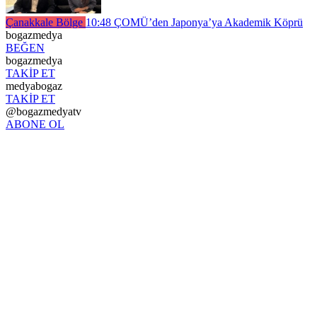
Çanakkale Bölge
10:48
ÇOMÜ’den Japonya’ya Akademik Köprü
bogazmedya
BEĞEN
bogazmedya
TAKİP ET
medyabogaz
TAKİP ET
@bogazmedyatv
ABONE OL