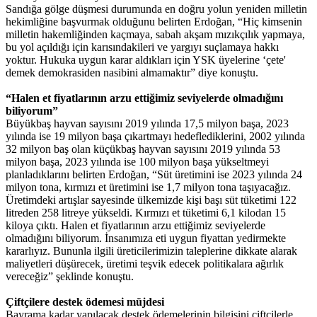
Sandığa gölge düşmesi durumunda en doğru yolun yeniden milletin
hekimliğine başvurmak olduğunu belirten Erdoğan, “Hiç kimsenin
milletin hakemliğinden kaçmaya, sabah akşam mızıkçılık yapmaya,
bu yol açıldığı için karısındakileri ve yargıyı suçlamaya hakkı
yoktur. Hukuka uygun karar aldıkları için YSK üyelerine ‘çete'
demek demokrasiden nasibini almamaktır” diye konuştu.
“Halen et fiyatlarının arzu ettiğimiz seviyelerde olmadığını
biliyorum”
Büyükbaş hayvan sayısını 2019 yılında 17,5 milyon başa, 2023
yılında ise 19 milyon başa çıkartmayı hedeflediklerini, 2002 yılında
32 milyon baş olan küçükbaş hayvan sayısını 2019 yılında 53
milyon başa, 2023 yılında ise 100 milyon başa yükseltmeyi
planladıklarını belirten Erdoğan, “Süt üretimini ise 2023 yılında 24
milyon tona, kırmızı et üretimini ise 1,7 milyon tona taşıyacağız.
Üretimdeki artışlar sayesinde ülkemizde kişi başı süt tüketimi 122
litreden 258 litreye yükseldi. Kırmızı et tüketimi 6,1 kilodan 15
kiloya çıktı. Halen et fiyatlarının arzu ettiğimiz seviyelerde
olmadığını biliyorum. İnsanımıza eti uygun fiyattan yedirmekte
kararlıyız. Bununla ilgili üreticilerimizin taleplerine dikkate alarak
maliyetleri düşürecek, üretimi teşvik edecek politikalara ağırlık
vereceğiz” şeklinde konuştu.
Çiftçilere destek ödemesi müjdesi
Bayrama kadar yapılacak destek ödemelerinin bilgisini çiftçilerle