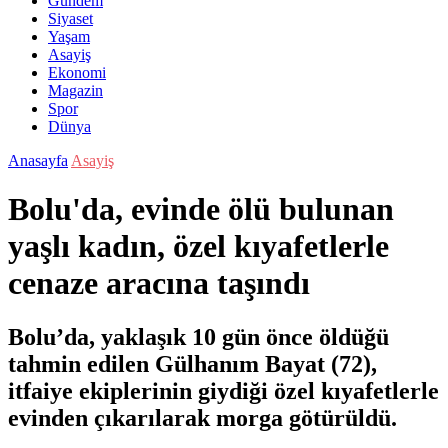
Gündem
Siyaset
Yaşam
Asayiş
Ekonomi
Magazin
Spor
Dünya
Anasayfa
Asayiş
Bolu'da, evinde ölü bulunan
yaşlı kadın, özel kıyafetlerle
cenaze aracına taşındı
Bolu’da, yaklaşık 10 gün önce öldüğü
tahmin edilen Gülhanım Bayat (72),
itfaiye ekiplerinin giydiği özel kıyafetlerle
evinden çıkarılarak morga götürüldü.