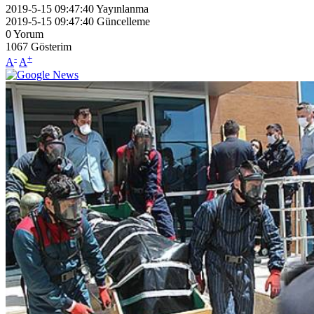
2019-5-15 09:47:40
Yayınlanma
2019-5-15 09:47:40
Güncelleme
0
Yorum
1067
Gösterim
-
+
A
A