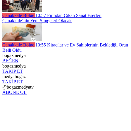
Çanakkale Bölge
10:57
Fırından Çıkan Sanat Eserleri
Çanakkale’nin Yeni Simgeleri Olacak
Çanakkale Bölge
10:55
Kiracılar ve Ev Sahiplerinin Beklediği Oran
Belli Oldu
bogazmedya
BEĞEN
bogazmedya
TAKİP ET
medyabogaz
TAKİP ET
@bogazmedyatv
ABONE OL