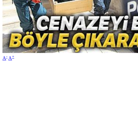
-
+
A
A