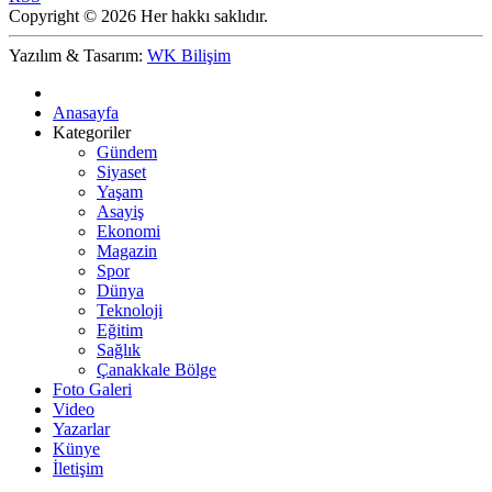
Copyright © 2026 Her hakkı saklıdır.
Yazılım & Tasarım:
WK Bilişim
Anasayfa
Kategoriler
Gündem
Siyaset
Yaşam
Asayiş
Ekonomi
Magazin
Spor
Dünya
Teknoloji
Eğitim
Sağlık
Çanakkale Bölge
Foto Galeri
Video
Yazarlar
Künye
İletişim