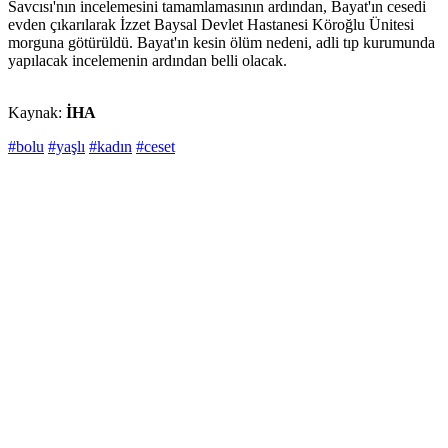
Savcısı'nın incelemesini tamamlamasının ardından, Bayat'ın cesedi
evden çıkarılarak İzzet Baysal Devlet Hastanesi Köroğlu Ünitesi
morguna götürüldü. Bayat'ın kesin ölüm nedeni, adli tıp kurumunda
yapılacak incelemenin ardından belli olacak.
Kaynak:
İHA
#bolu
#yaşlı
#kadın
#ceset