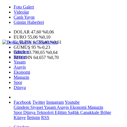
Foto Galeri
Videolar
Canlı Yayın
Günün Haberleri
DOLAR
47,60
%0,06
EURO
55,06
%0,10
G.ALTIN
6.535,40
%0,61
GÜMÜŞ
95
%-0,23
Gündem
IMKB
13.790,65
%0,64
Siyaset
BITCOIN
64.657
%0,70
Yaşam
Asayiş
Ekonomi
Magazin
Spor
Dünya
Facebook
Twitter
Instagram
Youtube
Gündem
Siyaset
Yaşam
Asayiş
Ekonomi
Magazin
Spor
Dünya
Teknoloji
Eğitim
Sağlık
Çanakkale Bölge
Künye
İletişim
RSS