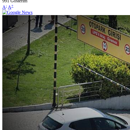
991
Gösterim
-
+
A
A