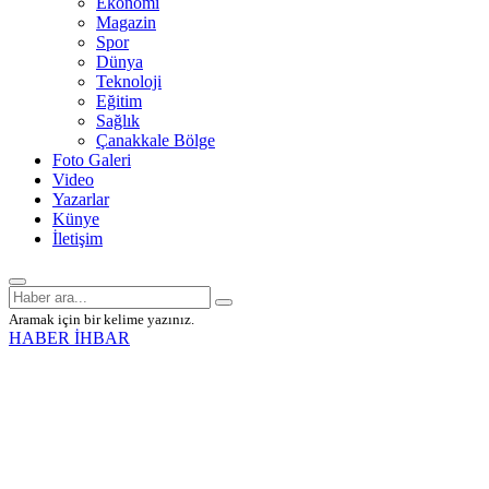
Ekonomi
Magazin
Spor
Dünya
Teknoloji
Eğitim
Sağlık
Çanakkale Bölge
Foto Galeri
Video
Yazarlar
Künye
İletişim
Aramak için bir kelime yazınız.
HABER İHBAR