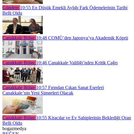
Gündem
10:55
En Düşük Emekli Aylığı Fark Ödemelerinin Tarihi
Belli Oldu
Çanakkale Bölge
10:48
ÇOMÜ’den Japonya’ya Akademik Köprü
Çanakkale Bölge
10:46
Çanakkale Valiliği’nden Kritik Çağrı
Çanakkale Bölge
10:57
Fırından Çıkan Sanat Eserleri
Çanakkale’nin Yeni Simgeleri Olacak
Çanakkale Bölge
10:55
Kiracılar ve Ev Sahiplerinin Beklediği Oran
Belli Oldu
bogazmedya
BEĞEN