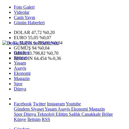
Foto Galeri
Videolar
Canlı Yayın
Günün Haberleri
DOLAR
47,72
%0,20
EURO
55,05
%0,07
G.ALTIN
6.495,09
%0,04
GÜMÜŞ
94
%0,04
Gündem
IMKB
13.798,82
%0,70
Siyaset
BITCOIN
64.454
%-0,36
Yaşam
Asayiş
Ekonomi
Magazin
Spor
Dünya
Facebook
Twitter
Instagram
Youtube
Gündem
Siyaset
Yaşam
Asayiş
Ekonomi
Magazin
Spor
Dünya
Teknoloji
Eğitim
Sağlık
Çanakkale Bölge
Künye
İletişim
RSS