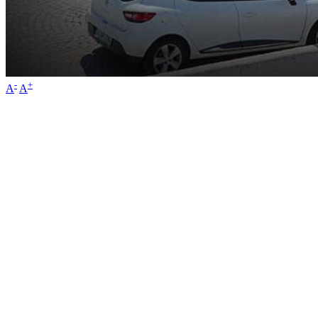
-
+
A
A