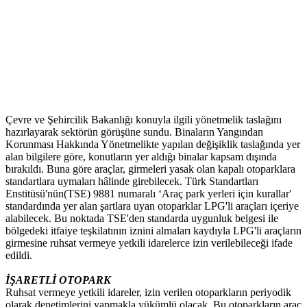
Çevre ve Şehircilik Bakanlığı konuyla ilgili yönetmelik taslağını
hazırlayarak sektörün görüşüne sundu. Binaların Yangından
Korunması Hakkında Yönetmelikte yapılan değişiklik taslağında yer
alan bilgilere göre, konutların yer aldığı binalar kapsam dışında
bırakıldı. Buna göre araçlar, girmeleri yasak olan kapalı otoparklara
standartlara uymaları hâlinde girebilecek. Türk Standartları
Enstitüsü'nün(TSE) 9881 numaralı ‘Araç park yerleri için kurallar'
standardında yer alan şartlara uyan otoparklar LPG'li araçları içeriye
alabilecek. Bu noktada TSE'den standarda uygunluk belgesi ile
bölgedeki itfaiye teşkilatının iznini almaları kaydıyla LPG'li araçların
girmesine ruhsat vermeye yetkili idarelerce izin verilebileceği ifade
edildi.
İŞARETLİ OTOPARK
Ruhsat vermeye yetkili idareler, izin verilen otoparkların periyodik
olarak denetimlerini yapmakla yükümlü olacak. Bu otoparkların araç