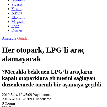
Gündem
Siyaset
Yaşam
Asayiş
Ekonomi
Magazin
Spor
Dünya
Anasayfa
Gündem
Her otopark, LPG'li araç
alamayacak
?Merakla beklenen LPG’li araçların
kapalı otoparklara girmesini sağlayan
düzenlemede önemli bir aşamaya geçildi.
2019-5-14 10:45:09
Yayınlanma
2019-5-14 10:45:09
Güncelleme
0
Yorum