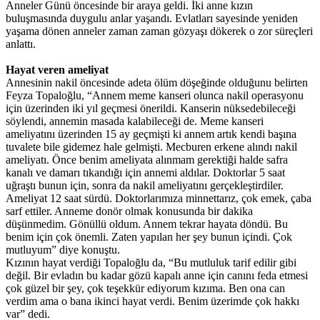
Anneler Günü öncesinde bir araya geldi. İki anne kızın
buluşmasında duygulu anlar yaşandı. Evlatları sayesinde yeniden
yaşama dönen anneler zaman zaman gözyaşı dökerek o zor süreçleri
anlattı.
Hayat veren ameliyat
Annesinin nakil öncesinde adeta ölüm döşeğinde olduğunu belirten
Feyza Topaloğlu, “Annem meme kanseri olunca nakil operasyonu
için üzerinden iki yıl geçmesi önerildi. Kanserin nüksedebileceği
söylendi, annemin masada kalabileceği de. Meme kanseri
ameliyatını üzerinden 15 ay geçmişti ki annem artık kendi başına
tuvalete bile gidemez hale gelmişti. Mecburen erkene alındı nakil
ameliyatı. Önce benim ameliyata alınmam gerektiği halde safra
kanalı ve damarı tıkandığı için annemi aldılar. Doktorlar 5 saat
uğraştı bunun için, sonra da nakil ameliyatını gerçekleştirdiler.
Ameliyat 12 saat sürdü. Doktorlarımıza minnettarız, çok emek, çaba
sarf ettiler. Anneme donör olmak konusunda bir dakika
düşünmedim. Gönüllü oldum. Annem tekrar hayata döndü. Bu
benim için çok önemli. Zaten yapılan her şey bunun içindi. Çok
mutluyum” diye konuştu.
Kızının hayat verdiği Topaloğlu da, “Bu mutluluk tarif edilir gibi
değil. Bir evladın bu kadar gözü kapalı anne için canını feda etmesi
çok güzel bir şey, çok teşekkür ediyorum kızıma. Ben ona can
verdim ama o bana ikinci hayat verdi. Benim üzerimde çok hakkı
var” dedi.