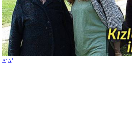
-
+
A
A