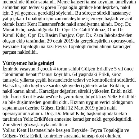
memesinde tümör saptandı. Meme kanseri tanısı koyulan, ameliyatın
ardından ışın tedavisi gören Topaloğlu gittikçe kötüleşirken, nakil
için 2 yıl geçmesi gerektiği söylendi. Bu süreçte sürekli hastaneye
yatıp çıkan Topaloğlu için zaman aleyhine işlemeye başladı ve acil
olarak İzmir Kent Hastanesi'nde nakil ameliyatına alındı. Doç. Dr.
Murat Kılıç başkanlığında Dr. Opr. Dr. Cahit Yılmaz, Opr. Dr.
Kamil Kılıç, Opr. Dr. Rasim Farajov, Opr. Dr. Zaza Iakobadze'den
oluşan ekip tarafından 29 ocak 2019'da gerçekleştirilen operasyonla
Beyzide Topaloğlu'na kızı Feyza Topaloğlu'ndan alınan karaciğer
parçası nakledildi.
Yürüyemez hale gelmişti
İzmir'de yaşayan 3 çocuk 4 torun sahibi Gülşen Erikli'ye 5 yıl önce
“otoümmin hepatit” tanısı koyuldu. 64 yaşındaki Erikli, siroz
tanısıyla yıllarca çeşitli hastanelerde tedavi ve kontrollerini sürdürdü.
Halsizlik, kilo kaybı ve sarılık şikayetleri giderek artan Erikli için
nakil kararı alındı. Karaciğer değerleri sürekli yükselen Erikli nakil
için İzmir Kent Hastanesi'ne başvururken, büyük kızı Yeliz Erikli bir
an bile düşünmeden gönüllü oldu. Kızının uygun verici olduğunun
saptanması üzerine Gülşen Erikli 12 Mart 2019 günü nakil
operasyonuna alındı. Doç. Dr. Murat Kılıç başkanlığındaki ekip
tarafından Yeliz Erikli'den annesine karaciğer nakli gerçekleştirildi.
Zor süreci gözyaşlarıyla anlattılar
Yolları Kent Hastanesi'nde kesişen Beyzide- Feyza Topaloğlu ve
Gülşen- Yeliz Erikli, kontroller sırasında tanışıp dost olurken,