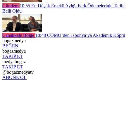
Gündem
10:55
En Düşük Emekli Aylığı Fark Ödemelerinin Tarihi
Belli Oldu
Çanakkale Bölge
10:48
ÇOMÜ’den Japonya’ya Akademik Köprü
bogazmedya
BEĞEN
bogazmedya
TAKİP ET
medyabogaz
TAKİP ET
@bogazmedyatv
ABONE OL