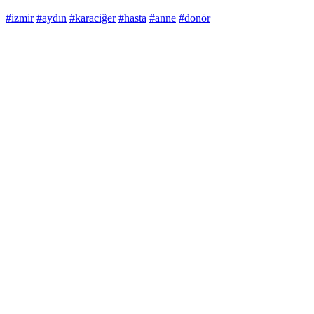
#izmir
#aydın
#karaciğer
#hasta
#anne
#donör