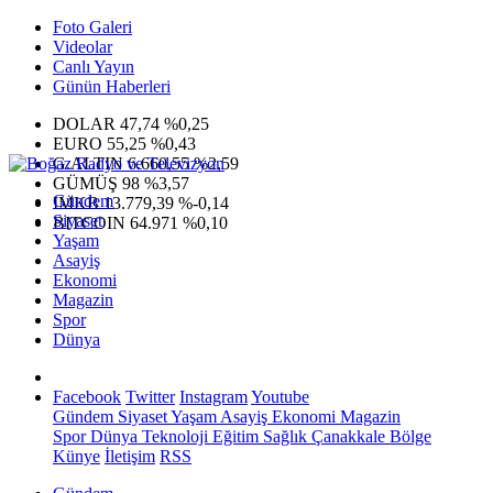
Foto Galeri
Videolar
Canlı Yayın
Günün Haberleri
DOLAR
47,74
%0,25
EURO
55,25
%0,43
G.ALTIN
6.660,55
%2,59
GÜMÜŞ
98
%3,57
Gündem
IMKB
13.779,39
%-0,14
Siyaset
BITCOIN
64.971
%0,10
Yaşam
Asayiş
Ekonomi
Magazin
Spor
Dünya
Facebook
Twitter
Instagram
Youtube
Gündem
Siyaset
Yaşam
Asayiş
Ekonomi
Magazin
Spor
Dünya
Teknoloji
Eğitim
Sağlık
Çanakkale Bölge
Künye
İletişim
RSS