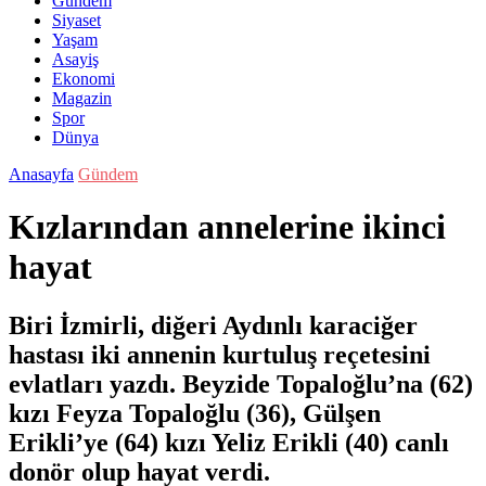
Gündem
Siyaset
Yaşam
Asayiş
Ekonomi
Magazin
Spor
Dünya
Anasayfa
Gündem
Kızlarından annelerine ikinci
hayat
Biri İzmirli, diğeri Aydınlı karaciğer
hastası iki annenin kurtuluş reçetesini
evlatları yazdı. Beyzide Topaloğlu’na (62)
kızı Feyza Topaloğlu (36), Gülşen
Erikli’ye (64) kızı Yeliz Erikli (40) canlı
donör olup hayat verdi.