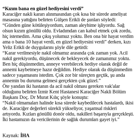
“Kızım bana en güzel hediyesini verdi”
Karaciğer nakli kararı alınmasından çok kısa bir sürede ameliyat
masasına yattığını belirten Gülşen Erikli de şunları söyledi:
“Günden güne kötüleşiyordum, zaman aleyhime işliyordu. Sağ
olsun kızım gönüllü oldu. Evladımdan can kabul etmek çok zordu,
hiç istemedim. Ama çıkış yolumuz yoktu. Ben ona bir hayat verdim
ama o bana 10 hayat verdi, en güzel hediyesini verdi” derken, kızı
Yeliz Erikli de duygularını şöyle dile getirdi:
“Karar verilmesiyle nakil olmamız arasında çok zaman yok. Acil
nakil gerekiyordu, düşünecek de bekleyecek de zamanımız yoktu.
Ben hiç düşünmedim, anneye verebilecek hediye olarak değil de
annemi kaybetmeye hazır değildim. Hediye olarak da düşünmedim
sadece yaşamasını istedim. Çok zor bir süreçten geçtik, şu anda
annemin bu duruma gelmesi gerçekten çok güzel.”
Öte yandan iki hastanın da acil nakil olması gereken vak'alar
olduğunu belirten İzmir Kent Hastanesi Karaciğer Nakli Bölüm
Başkanı Doç. Dr Murat Kılıç şöyle konuştu:
“Nakil olmamaları halinde kısa sürede kaybedilecek hastalardı, ikisi
de. Karaciğer değerleri sürekli yükseliyor, yaşamsal riskleri
artıyordu. Kızları gönüllü donör oldu, nakilleri başarıyla gerçekleşti.
İki hastamızın da vericilerinin de sağlık durumları gayet iyi.”
Kaynak:
İHA