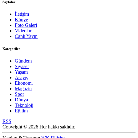
Sayfalar
İletişim
Künye
Foto Galeri
Videolar
Canlı Yayın
Kategoriler
Gündem
Siyaset
Yaşam
Asayiş
Ekonomi
Magazin
Spor
Dünya
Teknoloji
Eğitim
RSS
Copyright © 2026 Her hakkı saklıdır.
Yazılım & Tasarım:
WK Bilişim