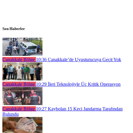
Son Haberler
Çanakkale Bölge
10:36
Çanakkale’de Uyuşturucuya Geçit Yok
Çanakkale Bölge
10:29
İleri Teknolojiyle Üç Kritik Operasyon
Çanakkale Bölge
10:27
Kaybolan 15 Keçi Jandarma Tarafından
Bulundu