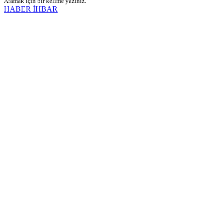
Aramak için bir kelime yazınız.
HABER İHBAR