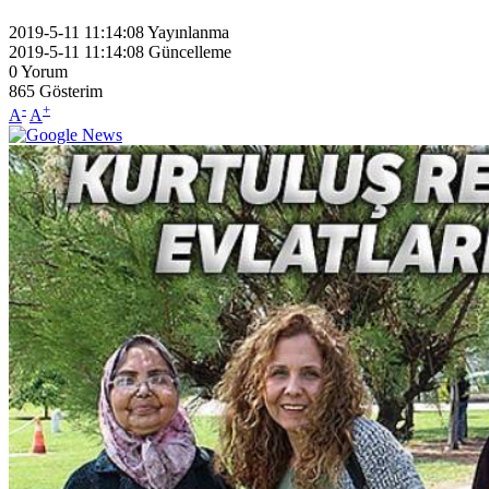
2019-5-11 11:14:08
Yayınlanma
2019-5-11 11:14:08
Güncelleme
0
Yorum
865
Gösterim
-
+
A
A