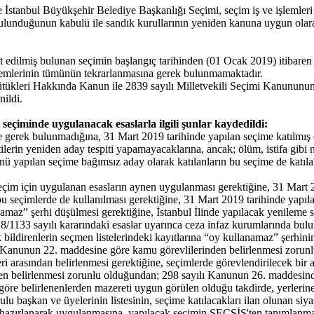
İstanbul Büyükşehir Belediye Başkanlığı Seçimi, seçim iş ve işlemleri 
bulunduğunun kabulü ile sandık kurullarının yeniden kanuna uygun olara
spit edilmiş bulunan seçimin başlangıç tarihinden (01 Ocak 2019) itiba
 işlemlerinin tümünün tekrarlanmasına gerek bulunmamaktadır.
kleri Hakkında Kanun ile 2839 sayılı Milletvekili Seçimi Kanununun v
nildi.
eçiminde uygulanacak esaslarla ilgili şunlar kaydedildi:
ne gerek bulunmadığına, 31 Mart 2019 tarihinde yapılan seçime katılmış o
erin yeniden aday tespiti yapamayacaklarına, ancak; ölüm, istifa gibi
ünü yapılan seçime bağımsız aday olarak katılanların bu seçime de katı
eçim için uygulanan esasların aynen uygulanması gerektiğine, 31 Mart 20
 bu seçimlerde de kullanılması gerektiğine, 31 Mart 2019 tarihinde yapı
az” şerhi düşülmesi gerektiğine, İstanbul İlinde yapılacak yenileme s
133 sayılı kararındaki esaslar uyarınca ceza infaz kurumlarında buluna
k bildirenlerin seçmen listelerindeki kayıtlarına “oy kullanamaz” şerhini
ı Kanunun 22. maddesine göre kamu görevlilerinden belirlenmesi zorunl
i arasından belirlenmesi gerektiğine, seçimlerde görevlendirilecek bir 
den belirlenmesi zorunlu olduğundan; 298 sayılı Kanunun 26. maddesinde
 göre belirlenenlerden mazereti uygun görülen olduğu takdirde, yerlerin
 başkan ve üyelerinin listesinin, seçime katılacakları ilan olunan siyasi 
a hazırlanarak uygulanmasına, yapılacak seçimin SEÇSİS'ten tanımlanma