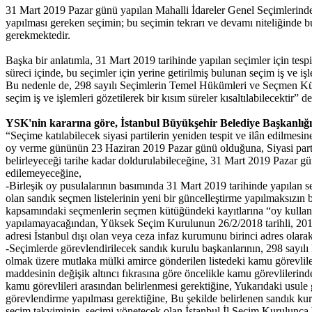
31 Mart 2019 Pazar günü yapılan Mahalli İdareler Genel Seçimlerinde 
yapılması gereken seçimin; bu seçimin tekrarı ve devamı niteliğinde 
gerekmektedir.
Başka bir anlatımla, 31 Mart 2019 tarihinde yapılan seçimler için te
süreci içinde, bu seçimler için yerine getirilmiş bulunan seçim iş ve
Bu nedenle de, 298 sayılı Seçimlerin Temel Hükümleri ve Seçmen Kütü
seçim iş ve işlemleri gözetilerek bir kısım süreler kısaltılabilecektir” de
YSK'nin kararına göre, İstanbul Büyükşehir Belediye Başkanlığı s
“Seçime katılabilecek siyasi partilerin yeniden tespit ve ilân edilmesi
oy verme gününün 23 Haziran 2019 Pazar günü olduğuna, Siyasi partil
belirleyeceği tarihe kadar doldurulabileceğine, 31 Mart 2019 Pazar g
edilemeyeceğine,
-Birleşik oy pusulalarının basımında 31 Mart 2019 tarihinde yapılan s
olan sandık seçmen listelerinin yeni bir güncelleştirme yapılmaksızın
kapsamındaki seçmenlerin seçmen kütüğündeki kayıtlarına “oy kullanam
yapılamayacağından, Yüksek Seçim Kurulunun 26/2/2018 tarihli, 2018/1
adresi İstanbul dışı olan veya ceza infaz kurumunu birinci adres olara
-Seçimlerde görevlendirilecek sandık kurulu başkanlarının, 298 sayıl
olmak üzere mutlaka mülki amirce gönderilen listedeki kamu görevliler
maddesinin değişik altıncı fıkrasına göre öncelikle kamu görevlilerin
kamu görevlileri arasından belirlenmesi gerektiğine, Yukarıdaki usule
görevlendirme yapılması gerektiğine, Bu şekilde belirlenen sandık kurulu
seçim takviminin, seçimi yönetecek olan İstanbul İl Seçim Kurulunc