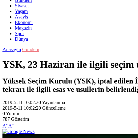
Gündem
Siyaset
Yaşam
Asayiş
Ekonomi
Magazin
Spor
Dünya
Anasayfa
Gündem
YSK, 23 Haziran ile ilgili seçim 
Yüksek Seçim Kurulu (YSK), iptal edilen İ
tekrarı ile ilgili esas ve usullerin belirlend
2019-5-11 10:02:20
Yayınlanma
2019-5-11 10:02:20
Güncelleme
0
Yorum
787
Gösterim
-
+
A
A