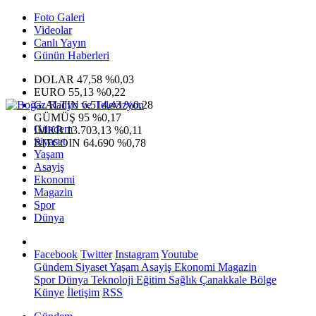
Foto Galeri
Videolar
Canlı Yayın
Günün Haberleri
DOLAR
47,58
%0,03
EURO
55,13
%0,22
G.ALTIN
6.514,43
%0,28
GÜMÜŞ
95
%0,17
Gündem
IMKB
13.703,13
%0,11
Siyaset
BITCOIN
64.690
%0,78
Yaşam
Asayiş
Ekonomi
Magazin
Spor
Dünya
Facebook
Twitter
Instagram
Youtube
Gündem
Siyaset
Yaşam
Asayiş
Ekonomi
Magazin
Spor
Dünya
Teknoloji
Eğitim
Sağlık
Çanakkale Bölge
Künye
İletişim
RSS