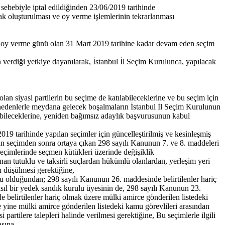
sebebiyle iptal edildiğinden 23/06/2019 tarihinde
k oluşturulması ve oy verme işlemlerinin tekrarlanması
ren oy verme günü olan 31 Mart 2019 tarihine kadar devam eden seçim
erdiği yetkiye dayanılarak, İstanbul İl Seçim Kurulunca, yapılacak
lan siyasi partilerin bu seçime de katılabileceklerine ve bu seçim için
 nedenlerle meydana gelecek boşalmaların İstanbul İl Seçim Kurulunun
labileceklerine, yeniden bağımsız adaylık başvurusunun kabul
19 tarihinde yapılan seçimler için güncelleştirilmiş ve kesinleşmiş
lan seçimden sonra ortaya çıkan 298 sayılı Kanunun 7. ve 8. maddeleri
eçimlerinde seçmen kütükleri üzerinde değişiklik
n tutuklu ve taksirli suçlardan hükümlü olanlardan, yerleşim yeri
n düşülmesi gerektiğine,
u olduğundan; 298 sayılı Kanunun 26. maddesinde belirtilenler hariç
asıl bir yedek sandık kurulu üyesinin de, 298 sayılı Kanunun 23.
 belirtilenler hariç olmak üzere mülki amirce gönderilen listedeki
e yine mülki amirce gönderilen listedeki kamu görevlileri arasından
partilere talepleri halinde verilmesi gerektiğine, Bu seçimlerle ilgili
sına,