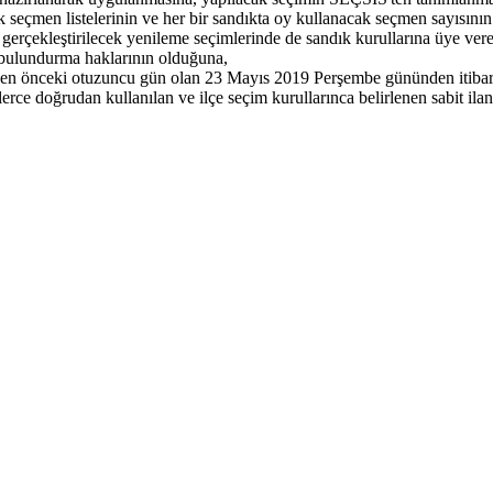
 seçmen listelerinin ve her bir sandıkta oy kullanacak seçmen sayısının
 gerçekleştirilecek yenileme seçimlerinde de sandık kurullarına üye vere
it bulundurma haklarının olduğuna,
en önceki otuzuncu gün olan 23 Mayıs 2019 Perşembe gününden itibaren ke
rce doğrudan kullanılan ve ilçe seçim kurullarınca belirlenen sabit ilan 